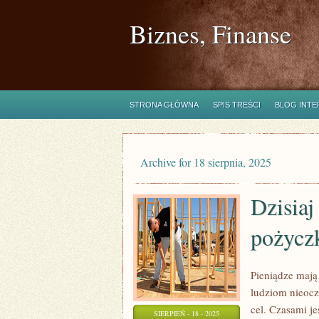
Biznes, Finanse
STRONA GŁÓWNA
SPIS TREŚCI
BLOG INT
Archive for 18 sierpnia, 2025
Dzisiaj
pożycz
Pieniądze mają
ludziom nieocz
cel. Czasami je
SIERPIEŃ - 18 - 2025