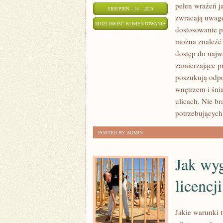
pełen wrażeń j
SIERPIEŃ - 18 - 2025
zwracają uwagę
DLACZEGO
MOŻLIWOŚĆ KOMENTOWANIA
dostosowanie 
ŚWIDNICA
ZOSTAŁA WYŁĄCZONA
można znaleźć 
CIESZY
dostęp do najw
SIĘ
zamierzające p
POPULARNOŚCIĄ
poszukują odpo
WŚRÓD
wnętrzem i śni
TURYSTÓW
ulicach. Nie b
potrzebujących
POSTED BY ADMIN
Jak wy
licencj
Jakie warunki t