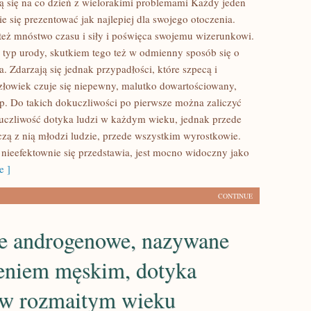
ą się na co dzień z wielorakimi problemami Każdy jeden
e się prezentować jak najlepiej dla swojego otoczenia.
też mnóstwo czasu i siły i poświęca swojemu wizerunkowi.
typ urody, skutkiem tego też w odmienny sposób się o
. Zdarzają się jednak przypadłości, które szpecą i
złowiek czuje się niepewny, malutko dowartościowany,
tp. Do takich dokuczliwości po pierwsze można zaliczyć
kuczliwość dotyka ludzi w każdym wieku, jednak przede
zą z nią młodzi ludzie, przede wszystkim wyrostkowie.
 nieefektownie się przedstawia, jest mocno widoczny jako
e ]
CONTINUE
ie androgenowe, nazywane
ieniem męskim, dotyka
w rozmaitym wieku