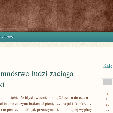
ERNETOWY
Kale
 mnóstwo ludzi zaciąga
ki
P
4
 to do siebie, że błyskawicznie nikną Od czasu do czasu
11
ekiwanie zaczyna brakować pieniędzy, na jakiś konkretny
18
st to powszedni cel, jak przetrzymanie do kolejnej wypłaty,
25