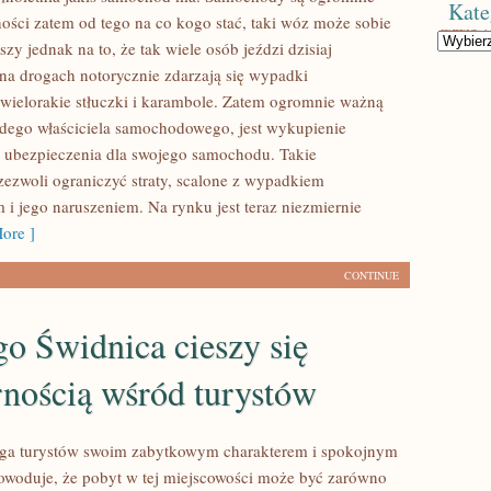
Kate
ności zatem od tego na co kogo stać, taki wóz może sobie
Kategorie
y jednak na to, że tak wiele osób jeździ dzisiaj
a drogach notorycznie zdarzają się wypadki
wielorakie stłuczki i karambole. Zatem ogromnie ważną
żdego właściciela samochodowego, jest wykupienie
 ubezpieczenia dla swojego samochodu. Takie
zezwoli ograniczyć straty, scalone z wypadkiem
i jego naruszeniem. Na rynku jest teraz niezmiernie
ore ]
CONTINUE
o Świdnica cieszy się
rnością wśród turystów
ąga turystów swoim zabytkowym charakterem i spokojnym
owoduje, że pobyt w tej miejscowości może być zarówno