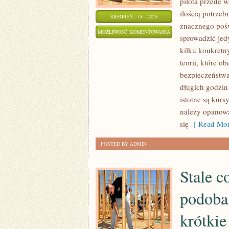
pilota przede 
ilością potrze
SIERPIEŃ - 18 - 2025
znacznego pośw
JAK
MOŻLIWOŚĆ KOMENTOWANIA
sprowadzić jed
WYGLĄDA
ZOSTAŁA WYŁĄCZONA
kilku konkretn
PROCES
teorii, które 
OTRZYMANIA
bezpieczeństwa
LICENCJI
długich godzin
NA
istotne są kurs
PILOTOWANIE
należy opanowa
SAMOLOTÓW
się
[ Read Mor
POSTED BY ADMIN
Stale c
podoba,
krótkie