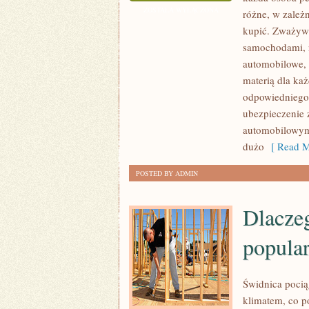
TECHNOLOGICZNY
ZOSTAŁA WYŁĄCZONA
różne, w zależ
ROZWÓJ
kupić. Zważywsz
POŁĄCZONY
samochodami, n
JEST
automobilowe, 
Z
materią dla ka
odpowiedniego
POWSTAWANIEM
ubezpieczenie 
INNOWACYJNYCH
automobilowym 
ZAWODÓW
dużo
[ Read M
POSTED BY ADMIN
Dlaczeg
popula
Świdnica poci
klimatem, co p