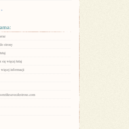
 »
ama:
eraz
 do strony
tutaj
się więcej tutaj
 więcej informacji
esoreillesavecdestrous.com