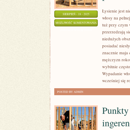
Łysienie jest n
SIERPIEŃ - 18 - 2025
włosy na pełnej
ŁYSIENIE
MOŻLIWOŚĆ KOMENTOWANIA
tuż przy czym 
ANDROGENOWE,
ZOSTAŁA WYŁĄCZONA
przerzedzają si
NAZYWANE
niedużych obsz
TEŻ
posiadać niesł
ŁYSIENIEM
znacznie maja 
MĘSKIM,
mężczyzn rokow
wybitnie częst
DOTYKA
Wypadanie wło
PANÓW
wcześniej się r
W
ROZMAITYM
POSTED BY ADMIN
WIEKU
Punkty
ingeren