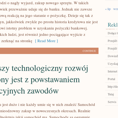
odzi o nagły wyjazd, zakup nowego sprzętu. W takich
owiek przeważnie udaje się do banku. Jednak nie zawsze
« lip
wrz
lową reakcją na jego staranie o pożyczkę. Dzieje się tak z
n, jakkolwiek zwykle po prostu historia kredytowa nie jest
Rekl
nowi istotny problem w uzyskaniu pożyczki bankowej.
Dołącz t
kich ludzi, jest również jedno pociągające wyjście z
o zerknąć na stronkę
[ Read More ]
Przejdź
Przejdź 
CONTINUE
Dowiedz 
Uzyskaj
szy technologiczny rozwój
Internet
ony jest z powstawaniem
Portal
http://d
cyjnych zawodów
Tutaj
Serwis
 jest dużo i nie każdy umie się w nich znaleźć Samochód
e nieodzowny zakup w nowoczesnych okresach. Realnie
łnoletnia jakiś samochód ma. Samochody są ogromnie