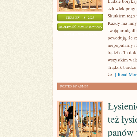
Ludzie borykaj
NOGI
człowiek pragni
Skutkiem tego 
SIERPIEŃ - 18 - 2025
Każdy ma inny 
ISTNIEJE
MOŻLIWOŚĆ KOMENTOWANIA
swoją urodę dba
WIELE
ZOSTAŁA WYŁĄCZONA
powodują, że c
ZAWODÓW,
niepopularny i
JAKIE
trądzik. Ta do
SĄ
wszystkim walc
PRZEDE
Trądzik bardzo
WSZYSTKIM
że
[ Read Mor
POSTED BY ADMIN
Łysien
też łys
panów 