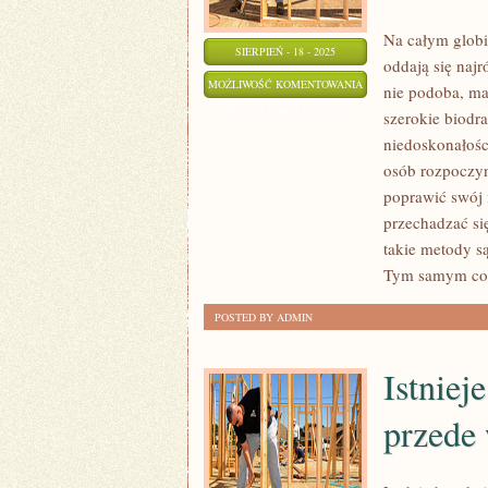
Na całym globi
SIERPIEŃ - 18 - 2025
oddają się naj
STALE
MOŻLIWOŚĆ KOMENTOWANIA
nie podoba, ma
COŚ
ZOSTAŁA WYŁĄCZONA
szerokie biodr
NAM
niedoskonałośc
SIĘ
osób rozpoczyn
W
poprawić swój 
SOBIE
przechadzać się
takie metody s
W
Tym samym cor
NIE
PODOBA,
POSTED BY ADMIN
MAMY
ZA
Istniej
WIELKI
NOS,
przede
ZA
KRÓTKIE