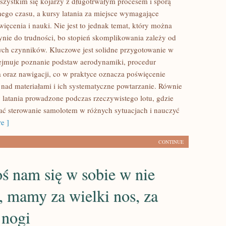
wszystkim się kojarzy z długotrwałym procesem i sporą
bnego czasu, a kursy latania za miejsce wymagające
ięcenia i nauki. Nie jest to jednak temat, który można
ynie do trudności, bo stopień skomplikowania zależy od
ych czynników. Kluczowe jest solidne przygotowanie w
obejmuje poznanie podstaw aerodynamiki, procedur
 oraz nawigacji, co w praktyce oznacza poświęcenie
 nad materiałami i ich systematyczne powtarzanie. Równie
y latania prowadzone podczas rzeczywistego lotu, gdzie
ć sterowanie samolotem w różnych sytuacjach i nauczyć
e ]
CONTINUE
oś nam się w sobie w nie
 mamy za wielki nos, za
 nogi