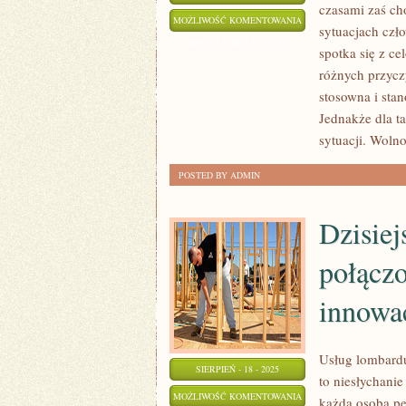
czasami zaś ch
DZISIAJ
MOŻLIWOŚĆ KOMENTOWANIA
sytuacjach czł
MNÓSTWO
ZOSTAŁA WYŁĄCZONA
spotka się z ce
LUDZI
różnych przyczy
ZACIĄGA
stosowna i sta
POŻYCZKI
Jednakże dla ta
sytuacji. Woln
POSTED BY ADMIN
Dzisiej
połącz
innowa
Usług lombardu
SIERPIEŃ - 18 - 2025
to niesłychani
DZISIEJSZY
MOŻLIWOŚĆ KOMENTOWANIA
każda osoba pe