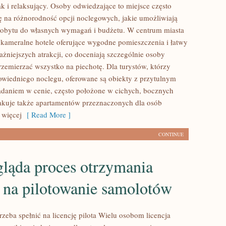
ak i relaksujący. Osoby odwiedzające to miejsce często
 na różnorodność opcji noclegowych, jakie umożliwiają
pobytu do własnych wymagań i budżetu. W centrum miasta
kameralne hotele oferujące wygodne pomieszczenia i łatwy
ażniejszych atrakcji, co doceniają szczególnie osoby
rzemierzać wszystko na piechotę. Dla turystów, którzy
wiedniego noclegu, oferowane są obiekty z przytulnym
adaniem w cenie, często położone w cichych, bocznych
rakuje także apartamentów przeznaczonych dla osób
 więcej
[ Read More ]
CONTINUE
gląda proces otrzymania
i na pilotowanie samolotów
rzeba spełnić na licencję pilota Wielu osobom licencja