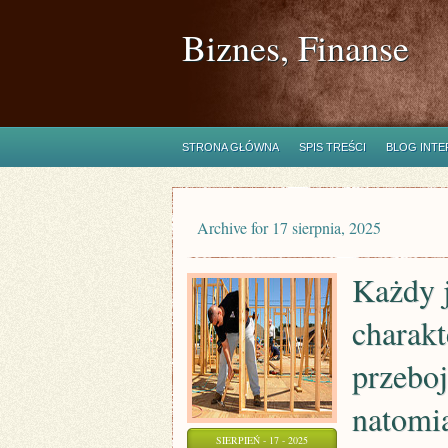
Biznes, Finanse
STRONA GŁÓWNA
SPIS TREŚCI
BLOG INT
Archive for 17 sierpnia, 2025
Każdy 
charakt
przeboj
natomia
SIERPIEŃ - 17 - 2025