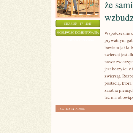
że sami
wzbudz
SIERPIEŃ - 17 - 2025
NAJPIĘKNIEJSZY
Współcześnie c
MOŻLIWOŚĆ KOMENTOWANIA
prywatnym gabi
UŚMIECH,
ZOSTAŁA WYŁĄCZONA
bowiem jakkolw
KTÓRY
zwierząt jest d
PRZYCIĄGA
nasze zwierzęt
WZROK
jest korzyści z
INNYCH,
zwierząt. Rozp
POWODUJE,
postacią, któr
ŻE
zarabia pienią
SAMI
też ma obowiąz
PRAGNIEMY
SIĘ
POSTED BY ADMIN
UŚMIECHAĆ
I
WZBUDZA