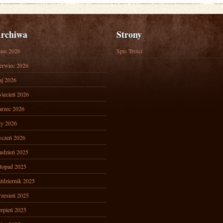
rchiwa
Strony
piec 2026
Spis Treści
erwiec 2026
j 2026
iecień 2026
rzec 2026
ty 2026
yczeń 2026
udzień 2025
stopad 2025
ździernik 2025
zesień 2025
erpień 2025