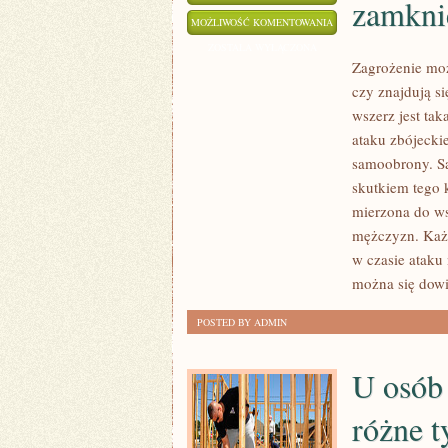
zamkni
KAŻDY
MOŻLIWOŚĆ KOMENTOWANIA
JEDEN
ZOSTAŁA WYŁĄCZONA
Zagrożenie moż
Z
czy znajdują s
NAS
wszerz jest tak
MA
ataku zbójecki
INNY
samoobrony. S
CHARAKTER,
skutkiem tego 
JEDNI
mierzona do wsz
SĄ
mężczyzn. Każd
Z
w czasie ataku
NATURY
można się dowi
PRZEBOJOWI
I
POSTED BY ADMIN
ENERGICZNI,
INNI
U osób
NATOMIAST
różne t
SĄ
Z