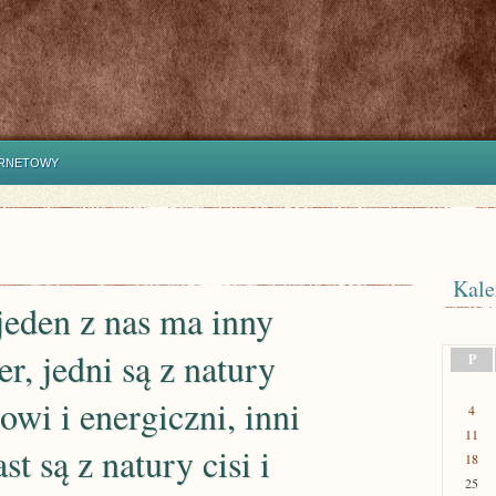
ERNETOWY
Kale
jeden z nas ma inny
er, jedni są z natury
P
owi i energiczni, inni
4
11
st są z natury cisi i
18
25