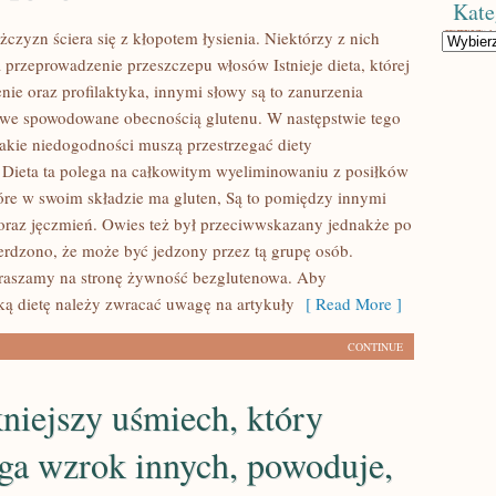
Kate
czyzn ściera się z kłopotem łysienia. Niektórzy z nich
Kategorie
 przeprowadzenie przeszczepu włosów Istnieje dieta, której
enie oraz profilaktyka, innymi słowy są to zanurzenia
towe spowodowane obecnością glutenu. W następstwie tego
takie niedogodności muszą przestrzegać diety
 Dieta ta polega na całkowitym wyeliminowaniu z posiłków
óre w swoim składzie ma gluten, Są to pomiędzy innymi
 oraz jęczmień. Owies też był przeciwwskazany jednakże po
erdzono, że może być jedzony przez tą grupę osób.
praszamy na stronę żywność bezglutenowa. Aby
aką dietę należy zwracać uwagę na artykuły
[ Read More ]
CONTINUE
niejszy uśmiech, który
ga wzrok innych, powoduje,