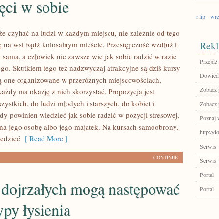
ęci w sobie
« lip
wrz
e czyhać na ludzi w każdym miejscu, nie zależnie od tego
Rekl
ię na wsi bądź kolosalnym mieście. Przestępczość wzdłuż i
a sama, a człowiek nie zawsze wie jak sobie radzić w razie
Przejdź 
ego. Skutkiem tego też nadzwyczaj atrakcyjne są dziś kursy
Dowiedz
ą one organizowane w przeróżnych miejscowościach,
Zobacz p
każdy ma okazję z nich skorzystać. Propozycja jest
ystkich, do ludzi młodych i starszych, do kobiet i
Zobacz p
y powinien wiedzieć jak sobie radzić w pozycji stresowej,
Poznaj 
 na jego osobę albo jego majątek. Na kursach samoobrony,
http://d
edzieć
[ Read More ]
Serwis
CONTINUE
Serwis
Portal
 dojrzałych mogą następować
Portal
ypy łysienia