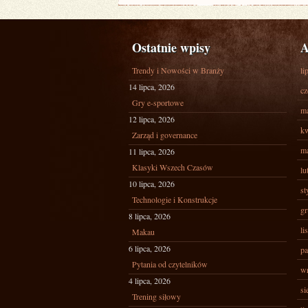
ZAUFANIE
NALEŻY
Ostatnie wpisy
A
Trendy i Nowości w Branży
li
14 lipca, 2026
cz
Gry e-sportowe
ma
12 lipca, 2026
kw
Zarząd i governance
ma
11 lipca, 2026
Klasyki Wszech Czasów
lu
10 lipca, 2026
st
Technologie i Konstrukcje
gr
8 lipca, 2026
li
Makau
6 lipca, 2026
pa
Pytania od czytelników
wr
4 lipca, 2026
si
Trening siłowy