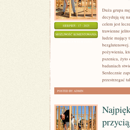
NATURY
Duża grupa męż
CISI
decydują się na
I
celem jest lecz
SIERPIEŃ - 17 - 2025
ZAMKNIĘCI
trawienne jeli
U
MOŻLIWOŚĆ KOMENTOWANIA
W
ludzie mający 
OSÓB
ZOSTAŁA WYŁĄCZONA
SOBIE
bezglutenowej.
DOJRZAŁYCH
pożywienia, kt
MOGĄ
pszenica, żyto
NASTĘPOWAĆ
badaniach stwi
RÓŻNE
Serdecznie za
TYPY
przestrzegać t
ŁYSIENIA
POSTED BY ADMIN
Najpięk
przycią