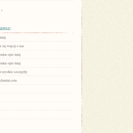
 »
ama:
tutaj
 się więcej o nas
ełen opis tutaj
ełen opis tutaj
wszystkie szczegóły
ochentai.com