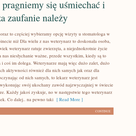
 pragniemy się uśmiechać i
a zaufanie należy
oraz to częściej wybieramy opcję wizyty u stomatologa w
necie niż Dla wielu z nas weterynarz to doskonała osoba,
iek weterynarz ratuje zwierzęta, a niejednokrotnie życie
la nas niesłychanie ważne, przede wszystkim, kiedy są to
a i coś im dolega. Weterynarze mają więc dużo zalet, dużo
 ich aktywności również dla nich samych jak oraz dla
oczynając od nich samych, to lekarz weterynarz jest
a wykonując swój ukochany zawód najzwyczajniej w świecie
dze. Każdy jakoś zyskuje, no w następstwie tego weterynarz
ek. Co dalej.. na pewno taki
[ Read More ]
CONTINUE