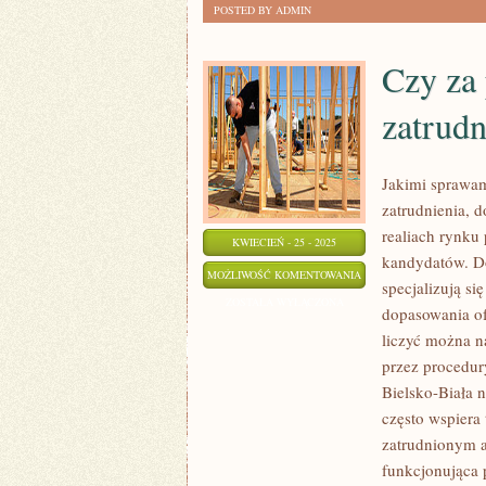
WSKAZÓWKI:
ZOSTAŁA WYŁĄCZONA
POSTED BY ADMIN
JAK
ZROBIĆ
Czy za 
DOMEK
zatrudn
DLA
PTAKÓW
Jakimi sprawam
zatrudnienia, d
realiach rynku
KWIECIEŃ - 25 - 2025
kandydatów. Do
CZY
MOŻLIWOŚĆ KOMENTOWANIA
specjalizują s
ZA
ZOSTAŁA WYŁĄCZONA
dopasowania ofe
POMOCĄ
liczyć można n
AGENCJI
przez procedur
ZNAJDZIE
Bielsko-Biała 
SIĘ
często wspiera
ZATRUDNIENIE
zatrudnionym a 
funkcjonująca 