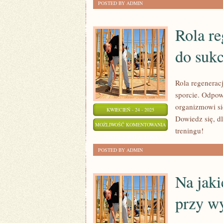
POSTED BY ADMIN
ONLINE
Rola re
do suk
Rola regeneracj
sporcie. Odpo
organizmowi si
KWIECIEŃ - 24 - 2025
Dowiedz się, d
ROLA
MOŻLIWOŚĆ KOMENTOWANIA
treningu!
REGENERACJI
ZOSTAŁA WYŁĄCZONA
W
POSTED BY ADMIN
TRENINGU:
KLUCZ
Na jaki
DO
przy w
SUKCESU