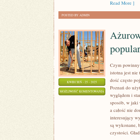
Read More ]
POSTED BY ADMIN
Ażurowe
popula
Czym powinny 
istotna jest ni
dość często po
KWIECIEŃ - 25 - 2025
Poznań do uży
AŻUROWE
MOŻLIWOŚĆ KOMENTOWANIA
wyglądem i sta
PANELE
ZOSTAŁA WYŁĄCZONA
sposób, w jaki
–
a całość nie do
CZEMU
interesujący wy
CIESZĄ
są wykonane, b
SIĘ
czystości. Gła
POPULARNOŚCIĄ