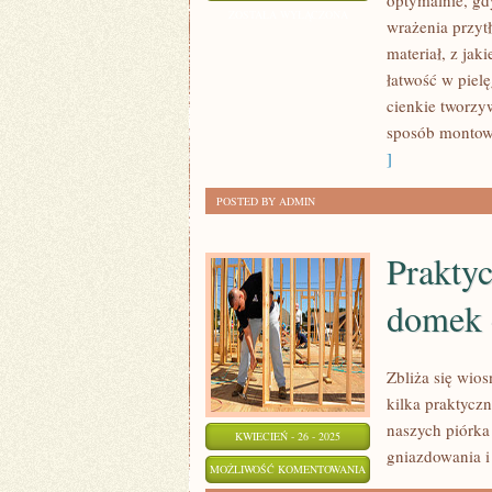
optymalnie, gd
CZEGO
ZOSTAŁA WYŁĄCZONA
wrażenia przyt
SĄ
materiał, z ja
STOSOWANE
łatwość w piel
PANELE
cienkie tworzy
AŻUROWE
sposób montowa
]
POSTED BY ADMIN
Praktyc
domek 
Zbliża się wio
kilka praktycz
naszych piórka
KWIECIEŃ - 26 - 2025
gniazdowania 
PRAKTYCZNE
MOŻLIWOŚĆ KOMENTOWANIA