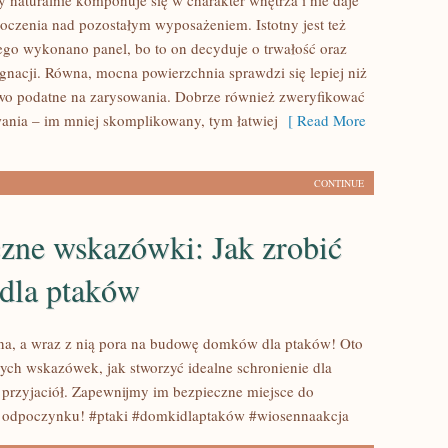
y naturalnie komponuje się w charakter wnętrza i nie daje
łoczenia nad pozostałym wyposażeniem. Istotny jest też
kiego wykonano panel, bo to on decyduje o trwałość oraz
ęgnacji. Równa, mocna powierzchnia sprawdzi się lepiej niż
wo podatne na zarysowania. Dobrze również zweryfikować
nia – im mniej skomplikowany, tym łatwiej
[ Read More
CONTINUE
zne wskazówki: Jak zrobić
dla ptaków
sna, a wraz z nią pora na budowę domków dla ptaków! Oto
nych wskazówek, jak stworzyć idealne schronienie dla
 przyjaciół. Zapewnijmy im bezpieczne miejsce do
i odpoczynku! #ptaki #domkidlaptaków #wiosennaakcja