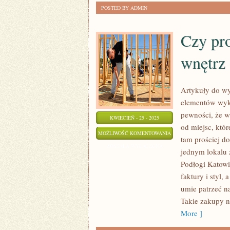
POSTED BY ADMIN
Czy pr
wnętrz 
Artykuły do wy
elementów wyko
pewności, że w
KWIECIEŃ - 25 - 2025
od miejsc, któ
CZY
MOŻLIWOŚĆ KOMENTOWANIA
tam prościej d
PRODUKTY
ZOSTAŁA WYŁĄCZONA
jednym lokalu zn
DO
Podłogi Katowi
WYKOŃCZENIA
faktury i styl,
WNĘTRZ
umie patrzeć n
OPŁACA
Takie zakupy n
SIĘ
More ]
ZAMAWIAĆ