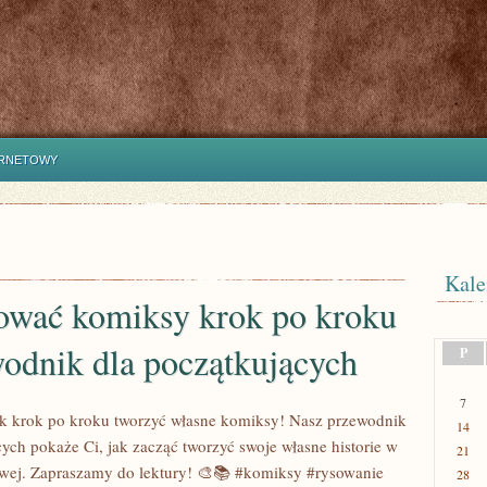
ERNETOWY
Kale
sować komiksy krok po kroku
odnik dla początkujących
P
7
ak krok po kroku tworzyć własne komiksy! Nasz przewodnik
14
cych pokaże Ci, jak zacząć tworzyć swoje własne historie w
21
wej. Zapraszamy do lektury! 🎨📚 #komiksy #rysowanie
28