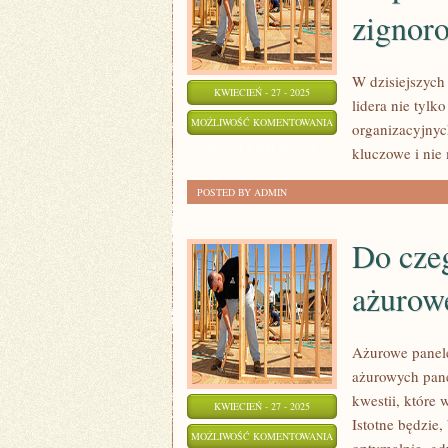
zignor
W dzisiejszych
KWIECIEŃ - 27 - 2025
lidera nie tylk
10
MOŻLIWOŚĆ KOMENTOWANIA
organizacyjnyc
KLUCZOWYCH
ZOSTAŁA WYŁĄCZONA
kluczowe i nie
ZASAD
POSTED BY ADMIN
ZARZĄDZANIA
ZESPOŁEM,
Do czeg
KTÓRYCH
NIE
ażurow
MOŻESZ
ZIGNOROWAĆ
Ażurowe panel
ażurowych pane
kwestii, które
KWIECIEŃ - 27 - 2025
Istotne będzie,
DO
MOŻLIWOŚĆ KOMENTOWANIA