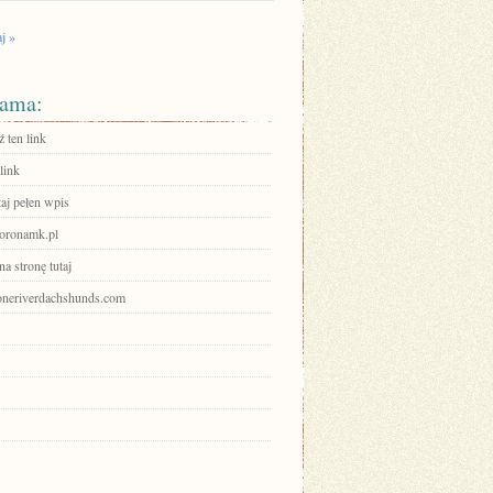
j »
ama:
 ten link
link
aj pełen wpis
koronamk.pl
na stronę tutaj
stoneriverdachshunds.com