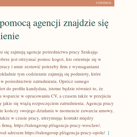
CONTINUE
pomocą agencji znajdzie się
ienie
i się zajmują agencje pośrednictwa pracy Szukając
obrze jest otrzymać pomoc kogoś, kto orientuje się w
 pracy i umie zestawić potrzeby firm z wymaganiami
kładnie tym codziennie zajmują się podmioty, które
ię w pośrednictwie zatrudnienia. Oprócz samego
rt do profilu kandydata, istotne będzie również to, że
a wsparcie w opracowaniu CV, a czasem także w przejściu
y jakie się wiążą rozpoczęciem zatrudnienia. Agencja pracy
nie kończy swojego działania w momencie zawarcia umowy,
 także w czasie pracy, utrzymując kontakt między
firmą. https://ralengroup.pl/agencja-pracy-wroclaw/,
pod adresem https://ralengroup.pl/agencja-pracy-opole/
[