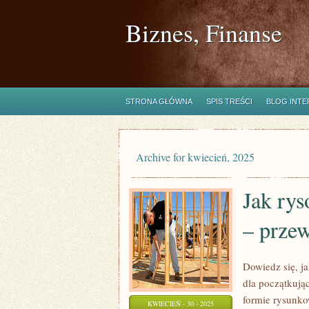
Biznes, Finanse
STRONA GŁÓWNA
SPIS TREŚCI
BLOG INT
Archive for kwiecień, 2025
Jak ry
– przew
Dowiedz się, j
dla początkują
formie rysunko
KWIECIEŃ - 30 - 2025