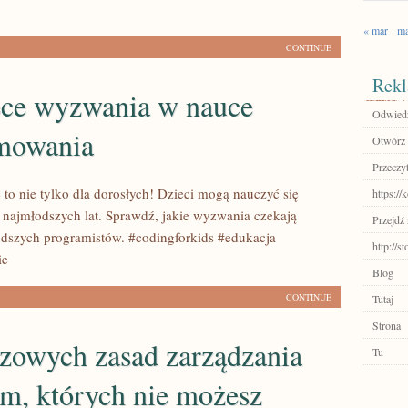
« mar
ma
CONTINUE
Rekl
ęce wyzwania w nauce
Odwiedź
mowania
Otwórz 
Przeczyt
to nie tylko dla dorosłych! Dzieci mogą nauczyć się
https://
 najmłodszych lat. Sprawdź, jakie wyzwania czekają
Przejdź 
dszych programistów. #codingforkids #edukacja
http://
ie
Blog
CONTINUE
Tutaj
Strona
czowych zasad zarządzania
Tu
m, których nie możesz