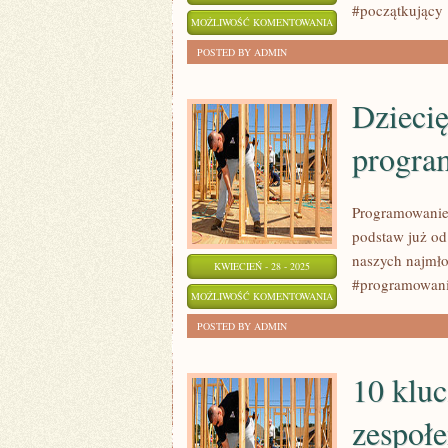
#początkujący
JAK
MOŻLIWOŚĆ KOMENTOWANIA
RYSOWAĆ
ZOSTAŁA WYŁĄCZONA
POSTED BY ADMIN
KOMIKSY
KROK
Dzieci
PO
progra
KROKU
–
PRZEWODNIK
Programowanie 
DLA
podstaw już od
POCZĄTKUJĄCYCH
naszych najmło
KWIECIEŃ - 28 - 2025
#programowan
DZIECIĘCE
MOŻLIWOŚĆ KOMENTOWANIA
WYZWANIA
ZOSTAŁA WYŁĄCZONA
POSTED BY ADMIN
W
NAUCE
10 klu
PROGRAMOWANIA
zespołe