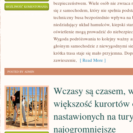
bezpieczeństwem. Wiele osób nie zwraca n
PRZEWÓZ
MOŻLIWOŚĆ KOMENTOWANIA
się z samochodem, który nie spełnia pods
OSÓB
ZOSTAŁA WYŁĄCZONA
techniczny busa bezpośrednio wpływa na 
–
niedziałający układ hamulców, kiepski st
JAKIE
oświetlenie mogą prowadzić do niebezpiec
RODZAJE
Wygoda podróżowania to kolejny ważny as
USŁUG
głośnym samochodzie z niewygodnymi sie
MAJĄ
krótka trasa staje się mało przyjemna. D
W
zawieszenie,
[ Read More ]
OFERCIE
POSTED BY ADMIN
FIRMY
TRANSPORTOWE
Wczasy są czasem, 
większość kurortów 
nastawionych na tur
najogromniejsze