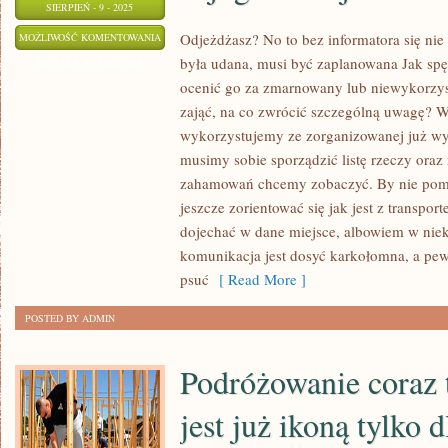
SIERPIEŃ - 9 - 2025
WCZASY
Odjeżdżasz? No to bez informatora się ni
MOŻLIWOŚĆ KOMENTOWANIA
była udana, musi być zaplanowana Jak spę
SĄ
ZOSTAŁA WYŁĄCZONA
ocenić go za zmarnowany lub niewykorzy
CZASEM,
zająć, na co zwrócić szczególną uwagę? W 
W
wykorzystujemy ze zorganizowanej już wy
KTÓRYM
musimy sobie sporządzić listę rzeczy oraz
WIĘKSZOŚĆ
zahamowań chcemy zobaczyć. By nie pomi
KURORTÓW
jeszcze zorientować się jak jest z transpo
ORAZ
dojechać w dane miejsce, albowiem w nie
MIEJSC
komunikacja jest dosyć karkołomna, a pe
NASTAWIONYCH
psuć
[ Read More ]
NA
TURYSTYKĘ
POSTED BY ADMIN
PRZEŻYWA
NAJOGROMNIEJSZE
Podróżowanie coraz t
jest już ikoną tylko 