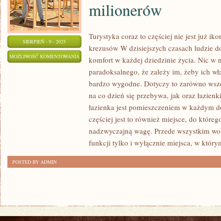
milionerów
Turystyka coraz to częściej nie jest już i
SIERPIEŃ - 9 - 2025
krezusów W dzisiejszych czasach ludzie d
PODRÓŻOWANIE
MOŻLIWOŚĆ KOMENTOWANIA
komfort w każdej dziedzinie życia. Nic w 
CORAZ
ZOSTAŁA WYŁĄCZONA
paradoksalnego, że zależy im, żeby ich w
TO
bardzo wygodne. Dotyczy to zarówno wsze
CZĘŚCIEJ
na co dzień się przebywa, jak oraz łazienk
NIE
łazienka jest pomieszczeniem w każdym 
JEST
częściej jest to również miejsce, do które
nadzwyczajną wagę. Przede wszystkim wobe
JUŻ
funkcji tylko i wyłącznie miejsca, w któr
IKONĄ
TYLKO
POSTED BY ADMIN
DLA
SAMYCH
MILIONERÓW