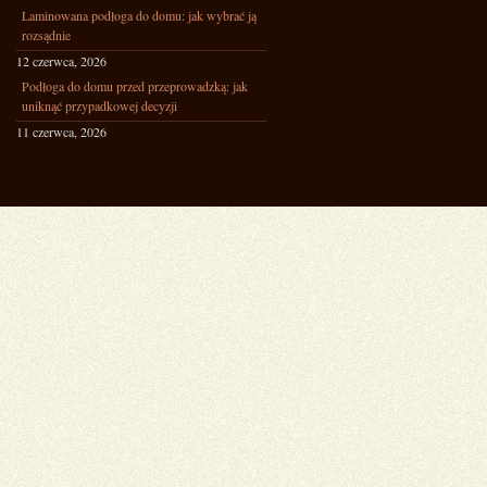
Laminowana podłoga do domu: jak wybrać ją
rozsądnie
12 czerwca, 2026
Podłoga do domu przed przeprowadzką: jak
uniknąć przypadkowej decyzji
11 czerwca, 2026