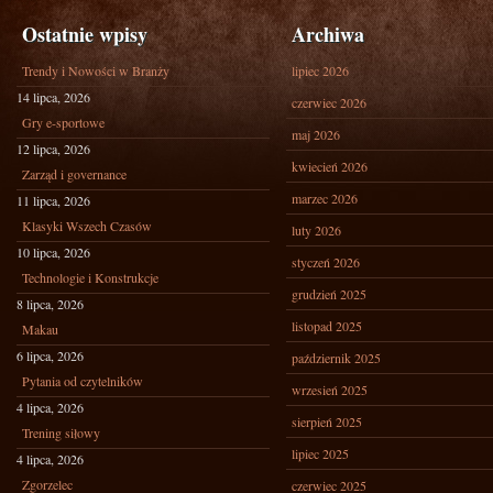
Ostatnie wpisy
Archiwa
Trendy i Nowości w Branży
lipiec 2026
14 lipca, 2026
czerwiec 2026
Gry e-sportowe
maj 2026
12 lipca, 2026
kwiecień 2026
Zarząd i governance
marzec 2026
11 lipca, 2026
Klasyki Wszech Czasów
luty 2026
10 lipca, 2026
styczeń 2026
Technologie i Konstrukcje
grudzień 2025
8 lipca, 2026
listopad 2025
Makau
6 lipca, 2026
październik 2025
Pytania od czytelników
wrzesień 2025
4 lipca, 2026
sierpień 2025
Trening siłowy
lipiec 2025
4 lipca, 2026
Zgorzelec
czerwiec 2025