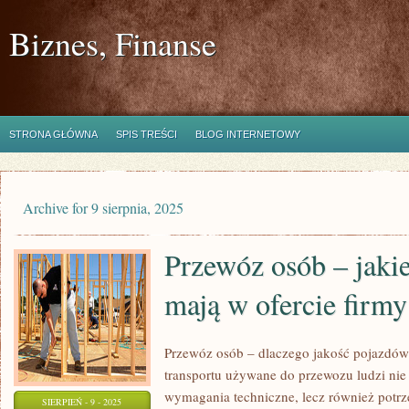
Biznes, Finanse
STRONA GŁÓWNA
SPIS TREŚCI
BLOG INTERNETOWY
Archive for 9 sierpnia, 2025
Przewóz osób – jakie
mają w ofercie firmy
Przewóz osób – dlaczego jakość pojazdów
transportu używane do przewozu ludzi nie
wymagania techniczne, lecz również potrz
SIERPIEŃ - 9 - 2025