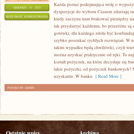
Każda postać podejmująca wolę o wypoży
SIERPIEŃ - 19 - 2025
dyspozycje do wyboru Czasem zdarzają się
POWIADA
MOŻLIWOŚĆ KOMENTOWANIA
kiedy zaczyna nam brakować pieniędzy n
SIĘ,
ZOSTAŁA WYŁĄCZONA
tak przydarzyć każdemu, bo przeróżne są d
ŻE
gotówki, dla każdego zdoła być konfunduj
W
szybko poszukać rychłych rozwiązań. W 
INTERNECIE
takim wypadku będą chwilówki, czyli wier
JEST
można uzyskać praktycznie od ręki. To naj
kształt pożyczek, na które decyduje się b
WSZYSTKO.
takie pożyczki, od pożyczek bankowych? 
W
uzyskaniu. W banku
[ Read More ]
SZEREGU
PRZYPADKÓW
POSTED BY ADMIN
NIEMNIEJ
JEDNAK
Ostatnie wpisy
Archiwa