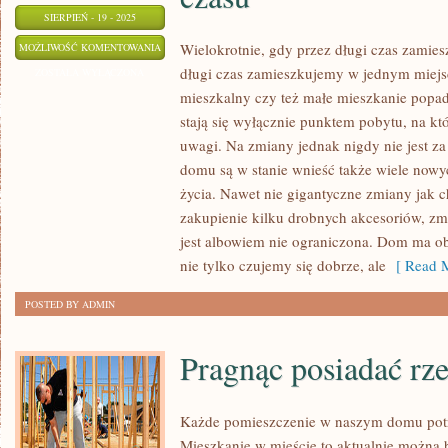
SIERPIEŃ - 19 - 2025
OD
Wielokrotnie, gdy przez długi czas zamie
MOŻLIWOŚĆ KOMENTOWANIA
długi czas zamieszkujemy w jednym miejscu
MOMENTU
ZOSTAŁA WYŁĄCZONA
mieszkalny czy też małe mieszkanie popad
ZALANIA
stają się wyłącznie punktem pobytu, na kt
FUNDAMENTÓW
uwagi. Na zmiany jednak nigdy nie jest z
DO
domu są w stanie wnieść także wiele now
CHWILI,
życia. Nawet nie gigantyczne zmiany jak 
KIEDY
zakupienie kilku drobnych akcesoriów, zm
OBIEKT
jest albowiem nie ograniczona. Dom ma o
MA
nie tylko czujemy się dobrze, ale
[ Read M
OKAZJĘ
STAĆ
POSTED BY ADMIN
SIĘ
CZYIMŚ
Pragnąc posiadać rz
DOMEM
MIJA
Każde pomieszczenie w naszym domu potr
DUŻO
Mieszkanie w mieście to aktualnie można 
CZASU