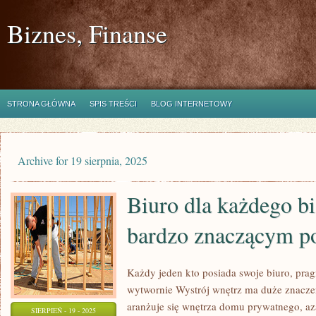
Biznes, Finanse
STRONA GŁÓWNA
SPIS TREŚCI
BLOG INTERNETOWY
Archive for 19 sierpnia, 2025
Biuro dla każdego bi
bardzo znaczącym p
Każdy jeden kto posiada swoje biuro, prag
wytwornie Wystrój wnętrz ma duże znaczeni
aranżuje się wnętrza domu prywatnego, aza
SIERPIEŃ - 19 - 2025