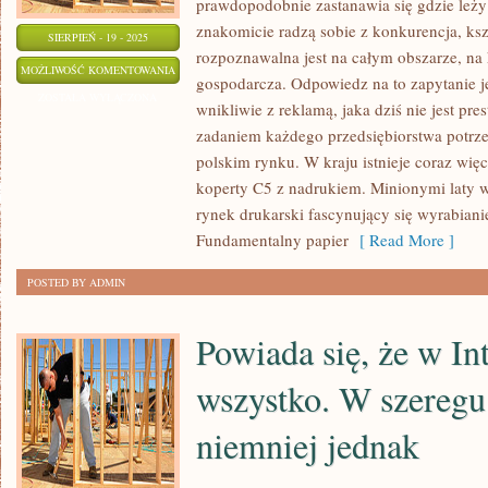
prawdopodobnie zastanawia się gdzie leży
znakomicie radzą sobie z konkurencja, kszt
SIERPIEŃ - 19 - 2025
rozpoznawalna jest na całym obszarze, na
PRZEZNACZENIE
MOŻLIWOŚĆ KOMENTOWANIA
gospodarcza. Odpowiedz na to zapytanie j
PAPIERU
ZOSTAŁA WYŁĄCZONA
wnikliwie z reklamą, jaka dziś nie jest pre
URZĘDOWEGO
zadaniem każdego przedsiębiorstwa potrze
JEST
polskim rynku. W kraju istnieje coraz więc
RZECZĄ
koperty C5 z nadrukiem. Minionymi laty w
INDYWIDUALNĄ
rynek drukarski fascynujący się wyrabian
KAŻDEGO
Fundamentalny papier
[ Read More ]
POSTED BY ADMIN
Powiada się, że w Int
wszystko. W szereg
niemniej jednak