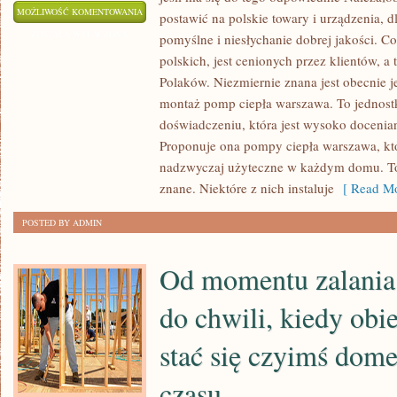
AKURATNIE
MOŻLIWOŚĆ KOMENTOWANIA
postawić na polskie towary i urządzenia, d
ZAOPATRZONY
ZOSTAŁA WYŁĄCZONA
pomyślne i niesłychanie dobrej jakości. C
BUDYNEK
polskich, jest cenionych przez klientów, a 
WOLNOSTOJĄCY
Polaków. Niezmiernie znana jest obecnie je
W
montaż pomp ciepła warszawa. To jednost
ODPOWIEDNIE
doświadczeniu, która jest wysoko docenia
Proponuje ona pompy ciepła warszawa, któ
URZĄDZENIA
nadzwyczaj użyteczne w każdym domu. To
znane. Niektóre z nich instaluje
[ Read Mo
POSTED BY ADMIN
Od momentu zalani
do chwili, kiedy obi
stać się czyimś dom
czasu