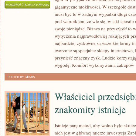
W
MOŻLIWOŚĆ KOMENTOWANIA
gigantyczne możliwości. W szczególe dosta
PRZYPADKU
ZOSTAŁA WYŁĄCZONA
musi być to w żadnym wypadku długi czas
BIZNESU
pod warunkiem, że wie się, w jaki sposób
TRZEBA
swoje pieniądze. Biznes na przyszłość to 
OGŁOSIĆ,
wytyczenia najprawidłowiej rokujących p
ŻE
najbardziej zyskowne są wszelkie formy i
tworzone są specjalne sklepy internetowe, 
TAKA
przynieść znaczny zysk. Ludzie korzystają
INWESTYCJA,
wygodę. Komfort wykonywania zakupów
KREUJE
WIELKIE
POSTED BY ADMIN
MOŻLIWOŚCI
Właściciel przedsięb
znakomity istnieje
Istnieje parę metod, aby wolno było skute
nich jest w głównej mierze inwestycja Za