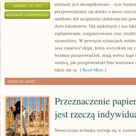
niekiedy jest skomplikowane – tym bardzi
SIERPIEŃ - 19 - 2025
przeprowadzamy się daleko a nasze rzeczy,
WŁAŚCICIEL
MOŻLIWOŚĆ KOMENTOWANIA
meblowe lub urządzenia elektroniczne po
PRZEDSIĘBIORSTWA
ZOSTAŁA WYŁĄCZONA
dużo kilometrów. Dla niektórych z nas tak
ZNAKOMITY
zaplanowanie, zorganizowanie oraz zreali
ISTNIEJE
niemożliwe. W pewnych sytuacjach wolimy
oraz zamówić ekipę, która wszystkim się z
bezmiar przeprowadzek, mają wobec tego 
wiedzą, jak przeprowadzki biur warszawa 
także nie są
[ Read More ]
POSTED BY ADMIN
Przeznaczenie papie
jest rzeczą indywid
Nowoczesna technika rozwija się w zawro