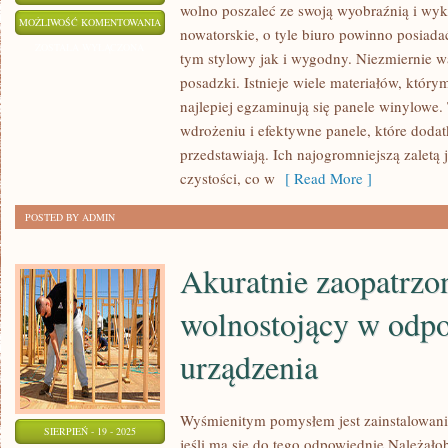
wolno poszaleć ze swoją wyobraźnią i wyk
BIURO
MOŻLIWOŚĆ KOMENTOWANIA
nowatorskie, o tyle biuro powinno posiada
DLA
ZOSTAŁA WYŁĄCZONA
tym stylowy jak i wygodny. Niezmiernie w
KAŻDEGO
posadzki. Istnieje wiele materiałów, któr
BIZNESMENA,
najlepiej egzaminują się panele winylowe
JEST
wdrożeniu i efektywne panele, które doda
BARDZO
przedstawiają. Ich najogromniejszą zaletą 
ZNACZĄCYM
czystości, co w
[ Read More ]
POŁOŻENIEM
POSTED BY ADMIN
Akuratnie zaopatrzo
wolnostojący w odp
urządzenia
Wyśmienitym pomysłem jest zainstalowan
SIERPIEŃ - 19 - 2025
jeśli ma się do tego odpowiednie Należał