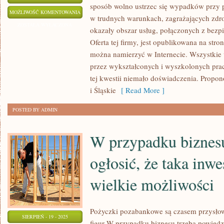
sposób wolno ustrzec się wypadków przy pr
DUŻO
MOŻLIWOŚĆ KOMENTOWANIA
w trudnych warunkach, zagrażających zdro
FIGUR
ZOSTAŁA WYŁĄCZONA
okazały obszar usług, połączonych z bezp
DECYDUJE
Oferta tej firmy, jest opublikowana na str
SIĘ
można namierzyć w Internecie. Wszystkie 
NA
przez wykształconych i wyszkolonych pra
WZIĘCIE
tej kwestii niemało doświadczenia. Propo
KREDYTU
i Śląskie
[ Read More ]
W
POSTED BY ADMIN
BANKU.
W przypadku biznesu
ogłosić, że taka inwe
wielkie możliwości
Pożyczki pozabankowe są czasem przysł
SIERPIEŃ - 19 - 2025
figur W przypadku biznesu trzeba powiedzi