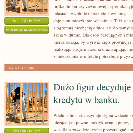
furtka do kariery zawodowej czy edukacy
miastach wybitnie nieraz nie z wyboru, le
daje nam mieszkanie właśnie tu. Taki stan
SIERPIEŃ - 19 - 2025
z ogromną niechęcią odnosi się do samyc
PRAGNĄC
MOŻLIWOŚĆ KOMENTOWANIA
życia w tłumie. Dla osób pracujących i m
POSIADAĆ
ZOSTAŁA WYŁĄCZONA
nieraz okazja, by wyrwać się z prowincji 
RZECZYWIŚCIE
realizując swoje marzenia oraz kupując ni
zamieszkania w mieście potrzebuje przyzw
POSTED BY ADMIN
Dużo figur decyduje 
kredytu w banku.
Wiele jednostek decyduje się na wzięcie 
bieżące jest pewne praktykowanie pracy,
wszelkim zawodzie trzeba przestrzegać n
SIERPIEŃ - 19 - 2025