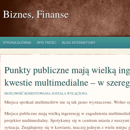
Biznes, Finanse
STRONA GŁÓWNA
SPIS TREŚCI
BLOG INTERNETOWY
Punkty publiczne mają wielką in
kwestie multimedialne – w szer
PUNKTY
MOŻLIWOŚĆ KOMENTOWANIA
ZOSTAŁA WYŁĄCZONA
PUBLICZNE
Miejsca spotkań multimediów nie są tak jasno wyznaczone. Wolno og
MAJĄ
WIELKĄ
INGERENCJĘ
Miejsca publiczne mają wielką ingerencję w zagadnienia multimedial
W
KWESTIE
projektor multimedialny. Spotykamy się w centrum miasta z naszymi 
MULTIMEDIALNE
sytuacja. Znajdujemy się w kawiarni, inaczej jednym z wielu miejsc
–