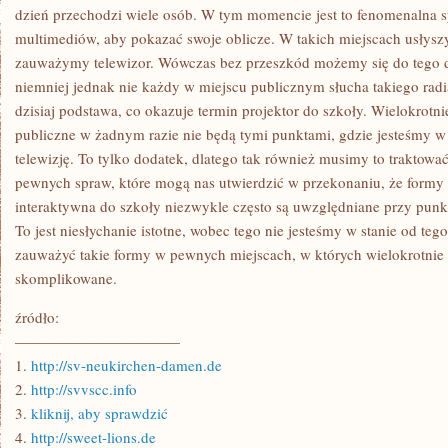
W
dzień przechodzi wiele osób. W tym momencie jest to fenomenalna s
SZEREGU
multimediów, aby pokazać swoje oblicze. W takich miejscach usłysz
PRZYPADKÓW
zauważymy telewizor. Wówczas bez przeszkód możemy się do tego d
niemniej jednak nie każdy w miejscu publicznym słucha takiego radi
dzisiaj podstawa, co okazuje termin projektor do szkoły. Wielokrotni
publiczne w żadnym razie nie będą tymi punktami, gdzie jesteśmy w
telewizję. To tylko dodatek, dlatego tak również musimy to traktować
pewnych spraw, które mogą nas utwierdzić w przekonaniu, że formy 
interaktywna do szkoły niezwykle często są uwzględniane przy punk
To jest niesłychanie istotne, wobec tego nie jesteśmy w stanie od t
zauważyć takie formy w pewnych miejscach, w których wielokrotnie
skomplikowane.
źródło:
———————————
1.
http://sv-neukirchen-damen.de
2.
http://svvscc.info
3.
kliknij, aby sprawdzić
4.
http://sweet-lions.de