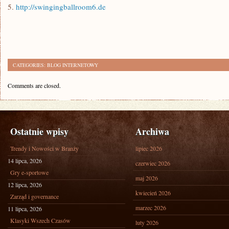
5.
http://swingingballroom6.de
CATEGORIES:
BLOG INTERNETOWY
Comments are closed.
Ostatnie wpisy
Archiwa
Trendy i Nowości w Branży
lipiec 2026
14 lipca, 2026
czerwiec 2026
Gry e-sportowe
maj 2026
12 lipca, 2026
kwiecień 2026
Zarząd i governance
marzec 2026
11 lipca, 2026
Klasyki Wszech Czasów
luty 2026