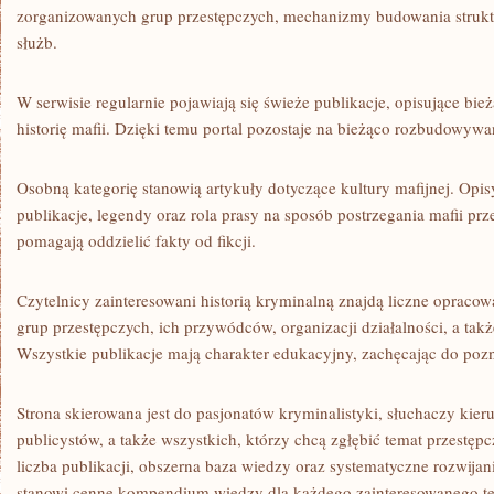
zorganizowanych grup przestępczych, mechanizmy budowania struktu
służb.
W serwisie regularnie pojawiają się świeże publikacje, opisujące bież
historię mafii. Dzięki temu portal pozostaje na bieżąco rozbudowyw
Osobną kategorię stanowią artykuły dotyczące kultury mafijnej. Opi
publikacje, legendy oraz rola prasy na sposób postrzegania mafii prz
pomagają oddzielić fakty od fikcji.
Czytelnicy zainteresowani historią kryminalną znajdą liczne opracow
grup przestępczych, ich przywódców, organizacji działalności, a ta
Wszystkie publikacje mają charakter edukacyjny, zachęcając do poz
Strona skierowana jest do pasjonatów kryminalistyki, słuchaczy ki
publicystów, a także wszystkich, którzy chcą zgłębić temat przestęp
liczba publikacji, obszerna baza wiedzy oraz systematyczne rozwijani
stanowi cenne kompendium wiedzy dla każdego zainteresowanego t