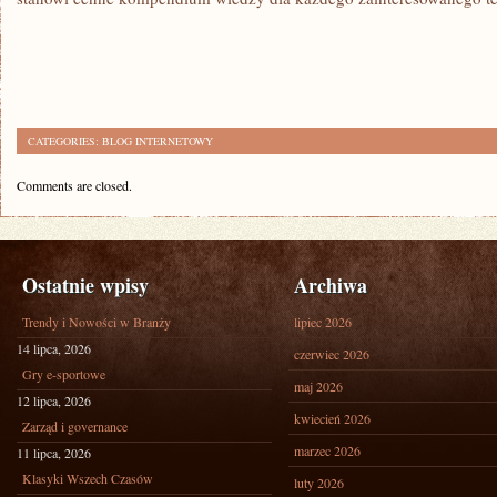
CATEGORIES:
BLOG INTERNETOWY
Comments are closed.
Ostatnie wpisy
Archiwa
Trendy i Nowości w Branży
lipiec 2026
14 lipca, 2026
czerwiec 2026
Gry e-sportowe
maj 2026
12 lipca, 2026
kwiecień 2026
Zarząd i governance
marzec 2026
11 lipca, 2026
Klasyki Wszech Czasów
luty 2026