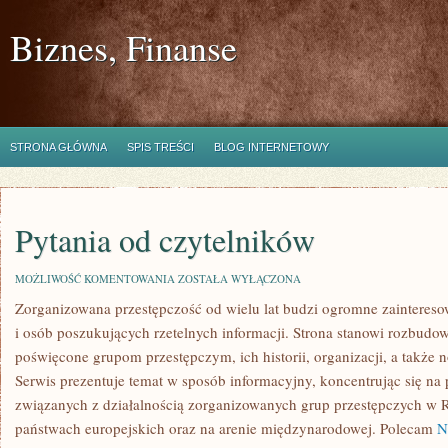
Biznes, Finanse
STRONA GŁÓWNA
SPIS TREŚCI
BLOG INTERNETOWY
Pytania od czytelników
PYTANIA
MOŻLIWOŚĆ KOMENTOWANIA
ZOSTAŁA WYŁĄCZONA
OD
Zorganizowana przestępczość od wielu lat budzi ogromne zaintereso
CZYTELNIKÓW
i osób poszukujących rzetelnych informacji. Strona stanowi rozbud
poświęcone grupom przestępczym, ich historii, organizacji, a także
Serwis prezentuje temat w sposób informacyjny, koncentrując się na 
związanych z działalnością zorganizowanych grup przestępczych w Rz
państwach europejskich oraz na arenie międzynarodowej. Polecam
N