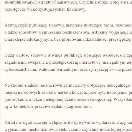
skomplikowanych struktur finansowych. Czytelnik może lepiej zrozum
przestępcze wykorzystują system finansowy.
Istotną część publikacji stanowią materiały dotyczące broni, przem
a także sposobów wymuszania posłuszeństwa. Artykuły wyjaśniają u
charakterze edukacyjnym, bez promowania działalności przestępczej
Dużą wartość stanowią również publikacje opisujące współczesne za
zagadnienia związane z przestępczością internetową, nielegalnym udo
cyberoszustwami, walutami wirtualnymi oraz cyfryzacją świata przes
Na stronie znaleźć można również materiały dotyczące nielegalnego
międzynarodowych szlaków narkotykowych, przemytu uzbrojenia, pr
podróbkami, a także nielegalnej działalności ekologicznej. Wszystki
są w kontekście przeciwdziałania zagrożeniom.
Portal nie ogranicza się wyłącznie do opisywania wydarzeń. Duży n
wyjaśnianie mechanizmów, dzięki czemu czytelnik może lepiej zro