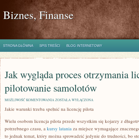
Biznes, Finanse
STRONA GŁÓWNA
SPIS TREŚCI
BLOG INTERNETOWY
Jak wygląda proces otrzymania li
pilotowanie samolotów
JAK
MOŻLIWOŚĆ KOMENTOWANIA
ZOSTAŁA WYŁĄCZONA
WYGLĄDA
Jakie warunki trzeba spełnić na licencję pilota
PROCES
OTRZYMANIA
LICENCJI
Wielu osobom licencja pilota przede wszystkim się kojarzy z długotr
NA
PILOTOWANIE
potrzebnego czasu, a
kursy latania
za miejsce wymagające znacznego 
SAMOLOTÓW
to jednak temat, który można sprowadzić jedynie do trudności, bo s