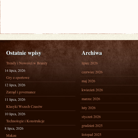
Ostatnie wpisy
Archiwa
Trendy i Nowości w Branży
lipiec 2026
14 lipca, 2026
czerwiec 2026
Gry e-sportowe
maj 2026
12 lipca, 2026
kwiecień 2026
Zarząd i governance
marzec 2026
11 lipca, 2026
Klasyki Wszech Czasów
luty 2026
10 lipca, 2026
styczeń 2026
Technologie i Konstrukcje
grudzień 2025
8 lipca, 2026
listopad 2025
Makau