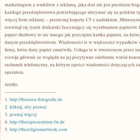
marketingiem a wnikliwie z reklamą, jaka dziś nie jest prestiżem bog
każdego przedsiębiorstwa potrzebującego utrzymać się na polskim ry
więcej form reklamy – przetestuj koperty C5 z nadrukiem. Minionym
rozwinął się rynek drukarski fascynujący się wyrabianiem papierów
papier służbowy to nic innego jak przeciętna kartka papieru, na któr
danym przedsiębiorstwem. Wiadomości te w większości wypadków s
firmy, która dany papier zamówiła. Usługa ta w stworzonym przez nas
rozwija głównie ze względu na jej pozytywne odebranie wśród kon
rachunek telefoniczny, na którym oprócz wiadomości dotyczących za
operatora.
źródło:
———————————
1.
http://theissen-fotografie.de
2.
kliknij, aby poznać
3.
poznaj więcej
4.
http://therapiezentrum-fw.de
5.
http://thereligionnetwork.com