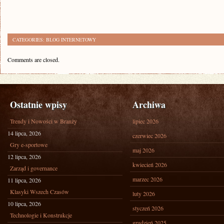
CATEGORIES:
BLOG INTERNETOWY
Comments are closed.
Ostatnie wpisy
Archiwa
Trendy i Nowości w Branży
lipiec 2026
14 lipca, 2026
czerwiec 2026
Gry e-sportowe
maj 2026
12 lipca, 2026
kwiecień 2026
Zarząd i governance
marzec 2026
11 lipca, 2026
Klasyki Wszech Czasów
luty 2026
10 lipca, 2026
styczeń 2026
Technologie i Konstrukcje
grudzień 2025