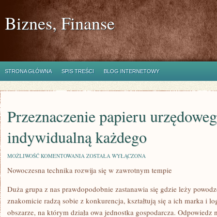
Biznes, Finanse
STRONA GŁÓWNA
SPIS TREŚCI
BLOG INTERNETOWY
Przeznaczenie papieru urzędowego
indywidualną każdego
PRZEZNACZENIE
MOŻLIWOŚĆ KOMENTOWANIA
ZOSTAŁA WYŁĄCZONA
PAPIERU
Nowoczesna technika rozwija się w zawrotnym tempie
URZĘDOWEGO
JEST
RZECZĄ
Duża grupa z nas prawdopodobnie zastanawia się gdzie leży powodze
INDYWIDUALNĄ
KAŻDEGO
znakomicie radzą sobie z konkurencja, kształtują się a ich marka i l
obszarze, na którym działa owa jednostka gospodarcza. Odpowiedz na