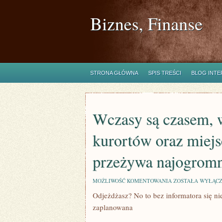
Biznes, Finanse
STRONA GŁÓWNA
SPIS TREŚCI
BLOG INT
Wczasy są czasem, 
kurortów oraz miejs
przeżywa najogromn
WCZASY
MOŻLIWOŚĆ KOMENTOWANIA
ZOSTAŁA WYŁĄC
SĄ
Odjeżdżasz? No to bez informatora się n
CZASEM,
W
zaplanowana
KTÓRYM
WIĘKSZOŚĆ