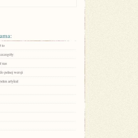
ama:
 to
szczegóły
ź nas
do pełnej wersji
pełen artykuł