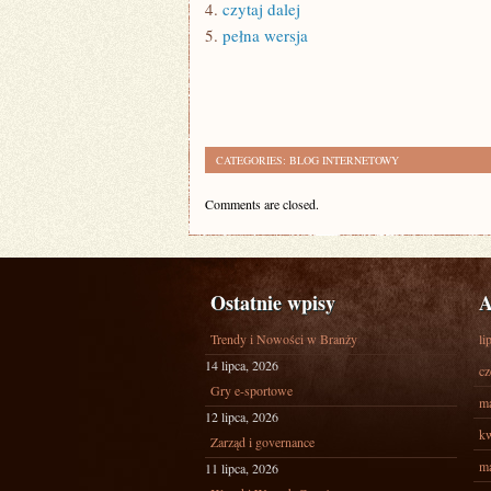
4.
czytaj dalej
5.
pełna wersja
CATEGORIES:
BLOG INTERNETOWY
Comments are closed.
Ostatnie wpisy
A
Trendy i Nowości w Branży
li
14 lipca, 2026
cz
Gry e-sportowe
ma
12 lipca, 2026
kw
Zarząd i governance
ma
11 lipca, 2026