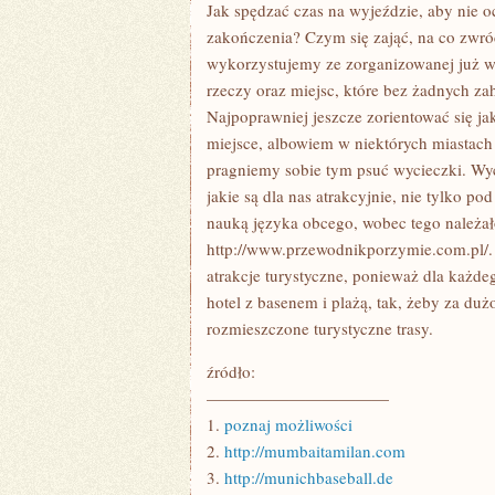
KURORTÓW
Jak spędzać czas na wyjeździe, aby nie 
ORAZ
zakończenia? Czym się zająć, na co zwró
MIEJSC
NASTAWIONYCH
wykorzystujemy ze zorganizowanej już wy
NA
rzeczy oraz miejsc, które bez żadnych 
TURYSTYKĘ
PRZEŻYWA
Najpoprawniej jeszcze zorientować się ja
NAJOGROMNIEJSZ
miejsce, albowiem w niektórych miastach
pragniemy sobie tym psuć wycieczki. Wyc
jakie są dla nas atrakcyjnie, nie tylko p
nauką języka obcego, wobec tego należał
http://www.przewodnikporzymie.com.pl/. 
atrakcje turystyczne, ponieważ dla każdeg
hotel z basenem i plażą, tak, żeby za duż
rozmieszczone turystyczne trasy.
źródło:
———————————
1.
poznaj możliwości
2.
http://mumbaitamilan.com
3.
http://munichbaseball.de