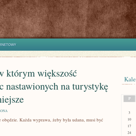
ERNETOWY
w którym większość
Kale
c nastawionych na turystykę
iejsze
P
ZONA
3
ie obędzie. Każda wyprawa, żeby była udana, musi być
10
17
24