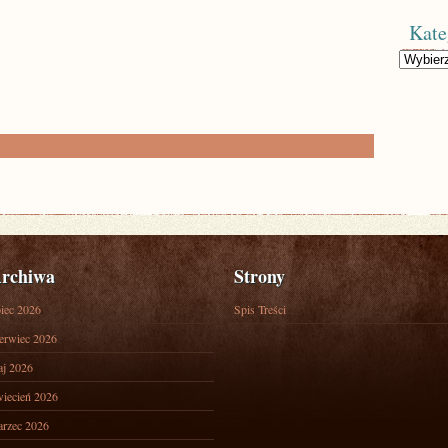
Kate
Kategorie
rchiwa
Strony
piec 2026
Spis Treści
erwiec 2026
j 2026
iecień 2026
rzec 2026