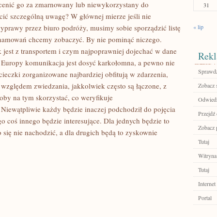
ocenić go za zmarnowany lub niewykorzystany do
31
cić szczególną uwagę? W głównej mierze jeśli nie
prawy przez biuro podróży, musimy sobie sporządzić listę
« lip
zahamowań chcemy zobaczyć. By nie pominąć niczego.
k jest z transportem i czym najpoprawniej dojechać w dane
Rekl
E
 Europy komunikacja jest dosyć karkołomna, a pewno nie
Sprawdź
ieczki zorganizowane najbardziej obfitują w zdarzenia,
od względem zwiedzania, jakkolwiek często są łączone, z
Zobacz 
oby na tym skorzystać, co weryfikuje
Odwied
Niewątpliwie każdy będzie inaczej podchodził do pojęcia
Przejdź 
o coś innego będzie interesujące. Dla jednych będzie to
Zobacz 
o się nie nachodzić, a dla drugich będą to zyskownie
Tutaj
Witryna
Tutaj
Internet
Portal