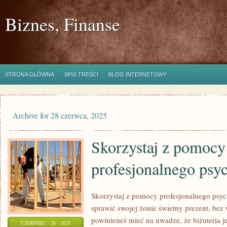
Biznes, Finanse
STRONA GŁÓWNA
SPIS TREŚCI
BLOG INTERNETOWY
Archive for 28 czerwca, 2025
Skorzystaj z pomocy
profesjonalnego psy
Skorzystaj z pomocy profesjonalnego psyc
sprawić swojej żonie świetny prezent, bez
powinieneś mieć na uwadze, że biżuteria 
CZERWIEC - 28 - 2025