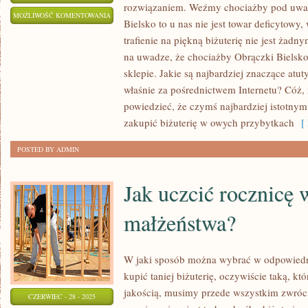
rozwiązaniem. Weźmy chociażby pod uwagę
SKORZYSTAJ
MOŻLIWOŚĆ KOMENTOWANIA
Bielsko to u nas nie jest towar deficytowy
Z
ZOSTAŁA WYŁĄCZONA
trafienie na piękną biżuterię nie jest żad
POMOCY
na uwadze, że chociażby Obrączki Bielsk
PROFESJONALNEGO
sklepie. Jakie są najbardziej znaczące atut
PSYCHOTERAPEUTY
właśnie za pośrednictwem Internetu? Cóż
powiedzieć, że czymś najbardziej istotnym 
zakupić biżuterię w owych przybytkach
[ 
POSTED BY ADMIN
Jak uczcić rocznicę 
małżeństwa?
W jaki sposób można wybrać w odpowiedni
kupić taniej biżuterię, oczywiście taką, któ
jakością, musimy przede wszystkim zwróc
CZERWIEC - 28 - 2025