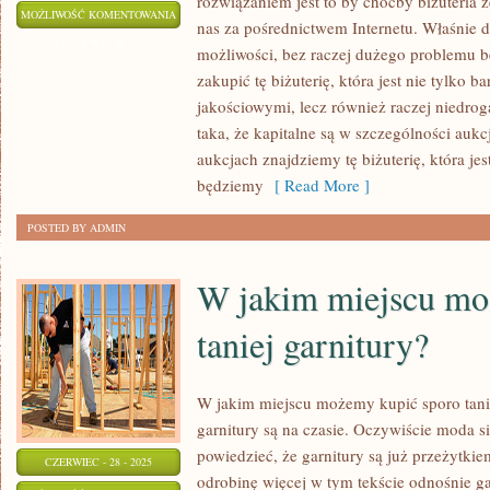
rozwiązaniem jest to by choćby biżuteria z
JAK
MOŻLIWOŚĆ KOMENTOWANIA
nas za pośrednictwem Internetu. Właśnie d
UCZCIĆ
ZOSTAŁA WYŁĄCZONA
możliwości, bez raczej dużego problemu 
ROCZNICĘ
zakupić tę biżuterię, która jest nie tylko
WŁASNEGO
jakościowymi, lecz również raczej niedrog
MAŁŻEŃSTWA?
taka, że kapitalne są w szczególności auk
aukcjach znajdziemy tę biżuterię, która je
będziemy
[ Read More ]
POSTED BY ADMIN
W jakim miejscu mo
taniej garnitury?
W jakim miejscu możemy kupić sporo tani
garnitury są na czasie. Oczywiście moda si
powiedzieć, że garnitury są już przeżytkie
CZERWIEC - 28 - 2025
odrobinę więcej w tym tekście odnośnie g