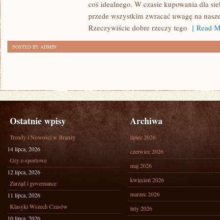
coś idealnego. W czasie kupowania dla sie
przede wszystkim zwracać uwagę na nasze
Rzeczywiście dobre rzeczy tego
[ Read M
POSTED BY ADMIN
Ostatnie wpisy
Archiwa
Trendy i Nowości w Branży
lipiec 2026
14 lipca, 2026
czerwiec 2026
Gry e-sportowe
maj 2026
12 lipca, 2026
kwiecień 2026
Zarząd i governance
marzec 2026
11 lipca, 2026
Klasyki Wszech Czasów
luty 2026
10 lipca, 2026