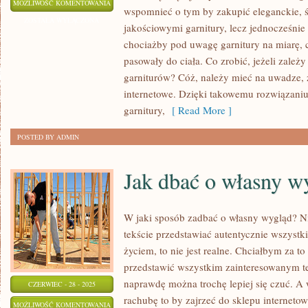
W
MOŻLIWOŚĆ KOMENTOWANIA
wspomnieć o tym by zakupić eleganckie, 
JAKIM
ZOSTAŁA WYŁĄCZONA
jakościowymi garnitury, lecz jednocześnie
MIEJSCU
chociażby pod uwagę garnitury na miarę, cz
MOŻEMY
pasowały do ciała. Co zrobić, jeżeli zależ
ZAKUPIĆ
garniturów? Cóż, należy mieć na uwadze, 
TANIEJ
internetowe. Dzięki takowemu rozwiązaniu
GARNITURY?
garnitury,
[ Read More ]
POSTED BY ADMIN
Jak dbać o własny w
W jaki sposób zadbać o własny wygląd? N
tekście przedstawiać autentycznie wszyst
życiem, to nie jest realne. Chciałbym za t
przedstawić wszystkim zainteresowanym te
naprawdę można trochę lepiej się czuć. 
CZERWIEC - 28 - 2025
rachubę to by zajrzeć do sklepu interneto
JAK
MOŻLIWOŚĆ KOMENTOWANIA