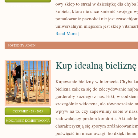
owy sklep to strzał w dziesiątkę dla chyba 
DBAĆ
ZOSTAŁA WYŁĄCZONA
kobieta, która nie chce zmienić swojego 
O
pomalowanie paznokci nie jest czasochłonn
WŁASNY
uniwersalnym miejscem jest sklep vitamark
WYGLĄD?
Read More ]
POSTED BY ADMIN
Kup idealną bieliznę
Kupowanie bielizny w internecie Chyba każ
bielizna zalicza się do zdecydowanie naj
garderoby każdego z nas. Fakt, w codzienn
szczególnie widoczna, ale równocześnie 
wpływ na to, czy zapewnimy sobie w nas
CZERWIEC - 28 - 2025
zadowalający poziom komfortu. Aktualnie r
KUP
MOŻLIWOŚĆ KOMENTOWANIA
charakteryzują się sporym zróżnicowanie
IDEALNĄ
ZOSTAŁA WYŁĄCZONA
poświęcić im nieco uwagi, bo dzięki temu
BIELIZNĘ