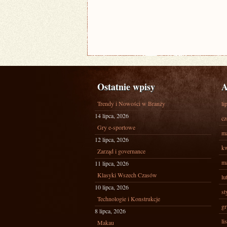
Ostatnie wpisy
A
Trendy i Nowości w Branży
li
14 lipca, 2026
cz
Gry e-sportowe
ma
12 lipca, 2026
kw
Zarząd i governance
ma
11 lipca, 2026
Klasyki Wszech Czasów
lu
10 lipca, 2026
st
Technologie i Konstrukcje
gr
8 lipca, 2026
li
Makau