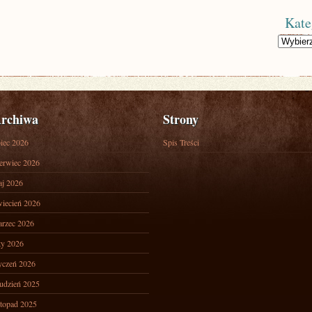
Kate
Kategorie
rchiwa
Strony
piec 2026
Spis Treści
erwiec 2026
j 2026
iecień 2026
rzec 2026
ty 2026
yczeń 2026
udzień 2025
stopad 2025