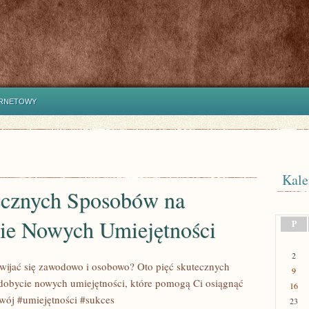
ERNETOWY
Kale
ecznych Sposobów na
ie Nowych Umiejętności
P
2
wijać się zawodowo i osobowo? Oto pięć skutecznych
9
obycie nowych umiejętności, które pomogą Ci osiągnąć
16
wój #umiejętności #sukces
23