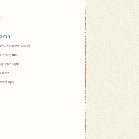
 »
ama:
 aby zobaczyć więcej
 stronę tutaj
aj pełen wpis
 teraz
pełen opis