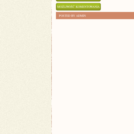
5
MOŻLIWOŚĆ KOMENTOWANIA
SKUTECZNYCH
ZOSTAŁA WYŁĄCZONA
POSTED BY ADMIN
SPOSOBÓW
NA
ZDOBYCIE
NOWYCH
UMIEJĘTNOŚCI