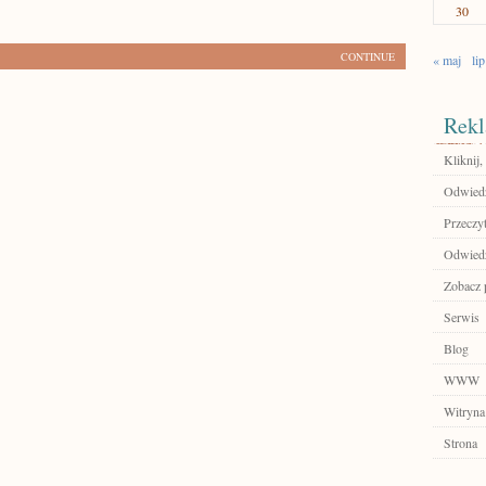
30
CONTINUE
« maj
lip
Rekl
Kliknij,
Odwiedź
Przeczyt
Odwiedź
Zobacz 
Serwis
Blog
WWW
Witryna
Strona