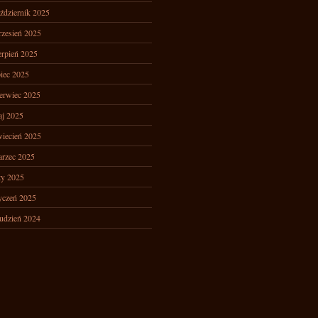
ździernik 2025
zesień 2025
erpień 2025
piec 2025
erwiec 2025
j 2025
iecień 2025
rzec 2025
ty 2025
yczeń 2025
udzień 2024