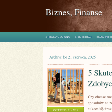
Biznes, Finanse
STRONA GŁÓWNA
SPIS TREŚCI
BLOG INT
Archive for 21 czerwca, 2025
5 Skut
Zdobyc
Czy chcesz roz
sposobów na zd
sukces!🚀 #roz
CZERWIEC - 21 - 2025