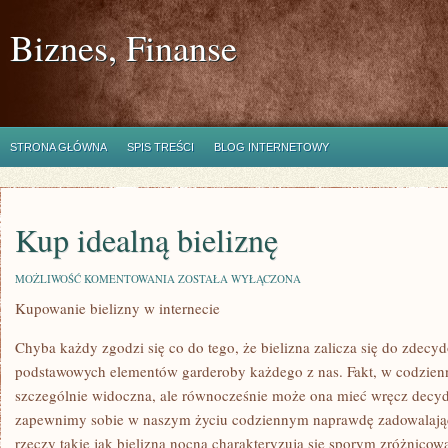
Biznes, Finanse
STRONA GŁÓWNA
SPIS TREŚCI
BLOG INTERNETOWY
Kup idealną bieliznę
KUP
MOŻLIWOŚĆ KOMENTOWANIA
ZOSTAŁA WYŁĄCZONA
IDEALNĄ
Kupowanie bielizny w internecie
BIELIZNĘ
Chyba każdy zgodzi się co do tego, że bielizna zalicza się do zdecy
podstawowych elementów garderoby każdego z nas. Fakt, w codzienn
szczególnie widoczna, ale równocześnie może ona mieć wręcz decyd
zapewnimy sobie w naszym życiu codziennym naprawdę zadowalając
rzeczy takie jak bielizna nocna charakteryzują się sporym zróżnico