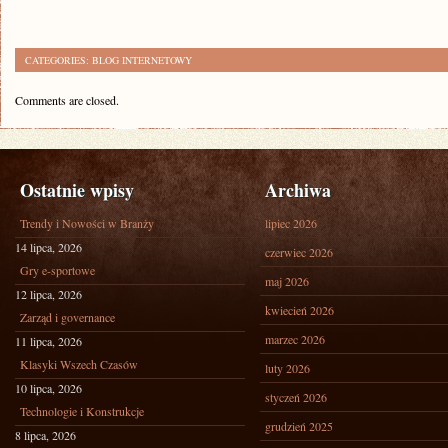
CATEGORIES:
BLOG INTERNETOWY
Comments are closed.
Ostatnie wpisy
Archiwa
Trendy i Nowości w Branży
lipiec 2026
14 lipca, 2026
czerwiec 2026
Gry e-sportowe
maj 2026
12 lipca, 2026
kwiecień 2026
Zarząd i governance
marzec 2026
11 lipca, 2026
Klasyki Wszech Czasów
luty 2026
10 lipca, 2026
styczeń 2026
Technologie i Konstrukcje
grudzień 2025
8 lipca, 2026