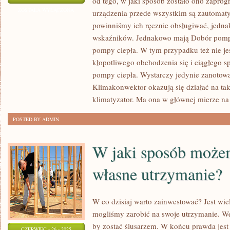
od tego, w jaki sposób zostało ono zapro
OGRZEWANIE
ZOSTAŁA WYŁĄCZONA
urządzenia przede wszystkim są zautomat
MA
powinniśmy ich ręcznie obsługiwać, jedn
WAŻNY
wskaźników. Jednakowo mają Dobór pompy 
ODDZIAŁYWANIE
pompy ciepła. W tym przypadku też nie j
NA
kłopotliwego obchodzenia się i ciągłego s
pompy ciepła. Wystarczy jedynie zanotowa
TO,
Klimakonwektor okazują się działać na taki
W
klimatyzator. Ma ona w głównej mierze na
JAKICH
WARUNKACH
POSTED BY ADMIN
MIESZKAMY
W jaki sposób może
własne utrzymanie?
W co dzisiaj warto zainwestować? Jest wi
mogliśmy zarobić na swoje utrzymanie. W
by zostać ślusarzem. W końcu prawda jest t
CZERWIEC - 26 - 2025