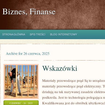
Biznes, Finanse
STRONA GŁÓWNA
SPIS TREŚCI
BLOG INTERNETOWY
Archive for 26 czerwca, 2025
Wskazówki
Materiały przewodzące prąd Są to urządze
materiały przewodzące prąd elektryczny. Tu
działają na tak nazywanej zasadzie elektr
podkreśla. Jest to technologia polegająca 
Kwalifikowana jest do obróbek ubytkowy
CZERWIEC - 26 - 2025