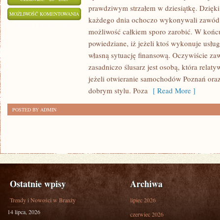
prawdziwym strzałem w dziesiątkę. Dzięki
W
MOŻLIWOŚĆ KOMENTOWANIA
każdego dnia ochoczo wykonywali zawód ś
JAKI
ZOSTAŁA WYŁĄCZONA
możliwość całkiem sporo zarobić. W końcu
SPOSÓB
powiedziane, iż jeżeli ktoś wykonuje usług
MOŻEMY
własną sytuację finansową. Oczywiście za
ZAROBIĆ
zasadniczo ślusarz jest osobą, która relaty
NA
jeżeli otwieranie samochodów Poznań oraz
WŁASNE
dobrym stylu. Poza
[ Read More ]
UTRZYMANIE?
POSTED BY ADMIN
Ostatnie wpisy
Archiwa
Trendy i Nowości w Branży
lipiec 2026
14 lipca, 2026
czerwiec 2026