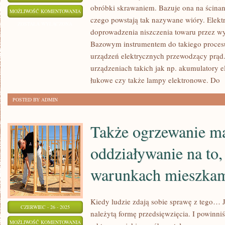
obróbki skrawaniem. Bazuje ona na ścina
WSKAZÓWKI
MOŻLIWOŚĆ KOMENTOWANIA
czego powstają tak nazywane wióry. Elektr
ZOSTAŁA WYŁĄCZONA
doprowadzenia niszczenia towaru przez wy
Bazowym instrumentem do takiego procesu 
urządzeń elektrycznych przewodzący prąd.
urządzeniach takich jak np. akumulatory el
łukowe czy także lampy elektronowe. Do
[
POSTED BY ADMIN
Także ogrzewanie m
oddziaływanie na to,
warunkach mieszka
Kiedy ludzie zdają sobie sprawę z tego… 
CZERWIEC - 26 - 2025
należytą formę przedsięwzięcia. I powinni
TAKŻE
MOŻLIWOŚĆ KOMENTOWANIA