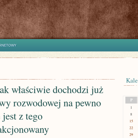
ERNETOWY
Kale
ak właściwie dochodzi już
awy rozwodowej na pewno
P
1
 jest z tego
8
15
fakcjonowany
22
29