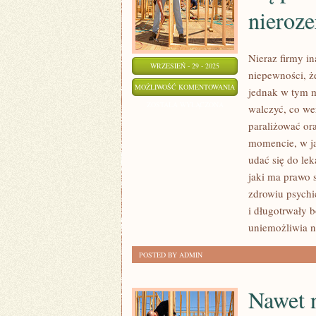
nieroze
Nieraz firmy i
WRZESIEŃ - 29 - 2025
niepewności, ż
NIE
MOŻLIWOŚĆ KOMENTOWANIA
jednak w tym m
ULEGA
ZOSTAŁA WYŁĄCZONA
walczyć, co we
JAKIEJKOLWIEK
paraliżować or
WĄTPLIWOŚCI,
momencie, w ja
ŻE
udać się do le
CHOROBA
jaki ma prawo 
zdrowiu psych
NIEROZERWALNIE
i długotrwały b
WIĄŻE
uniemożliwia 
SIĘ
Z
POSTED BY ADMIN
BÓLEM
Nawet 