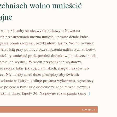
zchniach wolno umieścić
ajne
wane z blachy są niezwykle kultowym Nawet na
ch przestrzeniach można umieścić pewne detale które
ększą pomieszczenie, przykładowo lustro. Wolno również
elkością przy pomocy przeznaczenia należytych kolorów.
nież by umieścić profesjonalne dodatki w pomieszczeniach,
ełnić ich wystrój. W wielu przypadkach wystarczą
e rzeczy takie jak zdjęcia bliskich, parę obrazków lub
ce. Nie należy mieć dużo pieniędzy aby świetnie
zkanie w którym króluje prostota wykonania, wystarczy
 pojęcie o tym jakie odcienie ze sobą można łączyć, i
aźni a także Tapety 3d. Na pewno rozwiązania same
[
CONTINUE