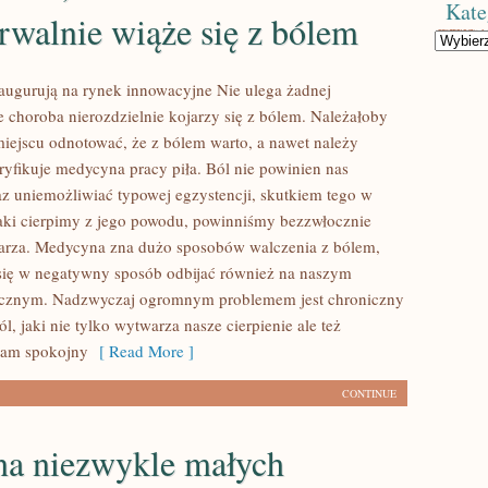
Kate
rwalnie wiąże się z bólem
Kategorie
naugurują na rynek innowacyjne Nie ulega żadnej
e choroba nierozdzielnie kojarzy się z bólem. Należałoby
iejscu odnotować, że z bólem warto, a nawet należy
ryfikuje medycyna pracy piła. Ból nie powinien nas
az uniemożliwiać typowej egzystencji, skutkiem tego w
ki cierpimy z jego powodu, powinniśmy bezzwłocznie
karza. Medycyna zna dużo sposobów walczenia z bólem,
się w negatywny sposób odbijać również na naszym
icznym. Nadzwyczaj ogromnym problemem jest chroniczny
ól, jaki nie tylko wytwarza nasze cierpienie ale też
nam spokojny
[ Read More ]
CONTINUE
na niezwykle małych