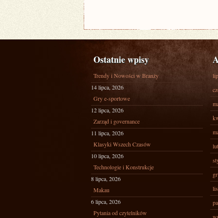
Ostatnie wpisy
A
Trendy i Nowości w Branży
li
14 lipca, 2026
cz
Gry e-sportowe
ma
12 lipca, 2026
kw
Zarząd i governance
ma
11 lipca, 2026
Klasyki Wszech Czasów
lu
10 lipca, 2026
st
Technologie i Konstrukcje
gr
8 lipca, 2026
li
Makau
6 lipca, 2026
pa
Pytania od czytelników
wr