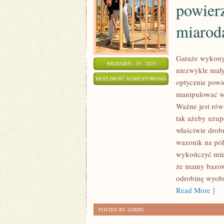
powier
miarod
Garaże wykony
WRZESIEŃ - 29 - 2025
niezwykle mały
NAWET
MOŻLIWOŚĆ KOMENTOWANIA
optycznie powi
NA
ZOSTAŁA WYŁĄCZONA
manipulować wi
NIEZWYKLE
Ważne jest rów
MAŁYCH
tak ażeby uzup
POWIERZCHNIACH
właściwie drobn
WOLNO
wazonik na pół
wykończyć mies
UMIEŚCIĆ
że mamy bazowe
MIARODAJNE
odrobinę wyobr
Read More ]
POSTED BY ADMIN