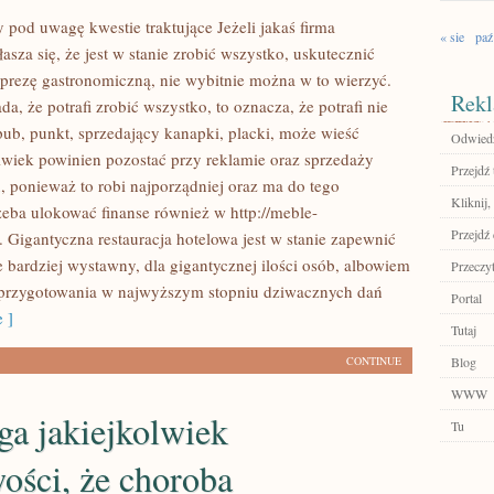
 pod uwagę kwestie traktujące Jeżeli jakaś firma
« sie
paź
asza się, że jest w stanie zrobić wszystko, uskutecznić
prezę gastronomiczną, nie wybitnie można w to wierzyć.
Rekl
ada, że potrafi zrobić wszystko, to oznacza, że potrafi nie
ub, punkt, sprzedający kanapki, placki, może wieść
Odwiedź
olwiek powinien pozostać przy reklamie oraz sprzedaży
Przejdź 
 ponieważ to robi najporządniej oraz ma do tego
Kliknij,
zeba ulokować finanse również w http://meble-
Przejdź 
. Gigantyczna restauracja hotelowa jest w stanie zapewnić
e bardziej wystawny, dla gigantycznej ilości osób, albowiem
Przeczyt
przygotowania w najwyższym stopniu dziwacznych dań
Portal
 ]
Tutaj
CONTINUE
Blog
WWW
ga jakiejkolwiek
Tu
Y
ości, że choroba