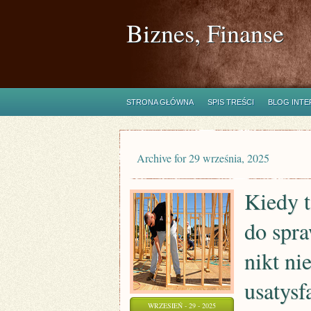
Biznes, Finanse
STRONA GŁÓWNA
SPIS TREŚCI
BLOG INT
Archive for 29 września, 2025
Kiedy t
do spr
nikt nie
usatys
WRZESIEŃ - 29 - 2025