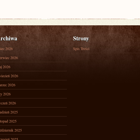
rchiwa
Strony
piec 2026
Spis Treści
erwiec 2026
j 2026
iecień 2026
rzec 2026
ty 2026
yczeń 2026
udzień 2025
stopad 2025
ździernik 2025
zesień 2025