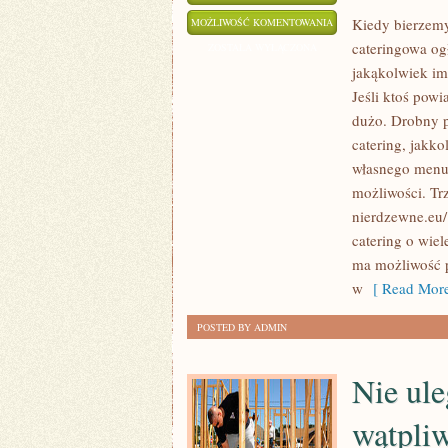
KIEDY
Kiedy bierzemy
MOŻLIWOŚĆ KOMENTOWANIA
cateringowa ogł
TAK
ZOSTAŁA WYŁĄCZONA
jakąkolwiek im
WŁAŚCIWIE
Jeśli ktoś powi
DOCHODZI
dużo. Drobny p
JUŻ
catering, jakk
DO
własnego menu,
SPRAWY
możliwości. Tr
ROZWODOWEJ
nierdzewne.eu/
NA
catering o wiel
PEWNO
ma możliwość 
NIKT
w
[ Read More
NIE
JEST
POSTED BY ADMIN
Z
TEGO
Nie ule
USATYSFAKCJONOWAN
wątpliw