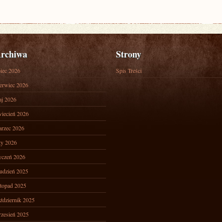
rchiwa
Strony
piec 2026
Spis Treści
erwiec 2026
j 2026
iecień 2026
rzec 2026
ty 2026
yczeń 2026
udzień 2025
stopad 2025
ździernik 2025
zesień 2025