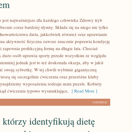
sem
 jest najważniejsze dla każdego człowieka Zdrowy tryb
 obecnie coraz bardziej słynny. Składa się na niego nie tylko
łnowartościowa dieta, jakkolwiek również oraz uprawianie
na aktywność fizyczna zawsze znacznie poprawia kondycję
i zapewnia perfekcyjną formę na długie lata. Chociaż
k dużo osób uprawia sporty przede wszystkim ze względu
niemniej jednak jest to też doskonała okazja, aby w jakiś
ć swoją sylwetkę. W tej chwili wybitnie gigantyczną
cieszą się szczególnie ćwiczenia oraz przeróżne kluby
 wynajdziemy wyposażenia rodzaju mata puzzle. Kobiety
ekąd ćwiczenia typowo wysmuklające,
[ Read More ]
CONTINUE
 którzy identyfikują dietę