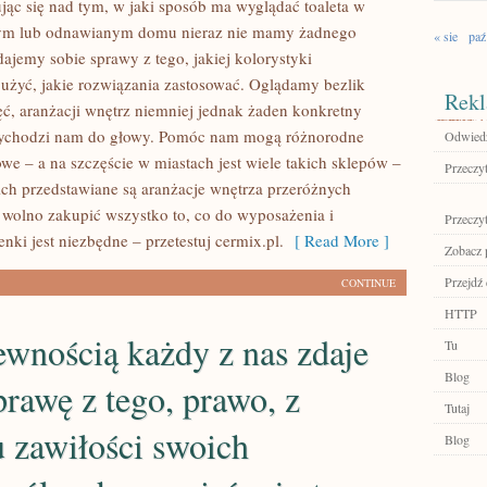
ąc się nad tym, w jaki sposób ma wyglądać toaleta w
m lub odnawianym domu nieraz nie mamy żadnego
« sie
paź
ajemy sobie sprawy z tego, jakiej kolorystyki
użyć, jakie rozwiązania zastosować. Oglądamy bezlik
Rekl
ęć, aranżacji wnętrz niemniej jednak żaden konkretny
zychodzi nam do głowy. Pomóc nam mogą różnorodne
Odwiedź
we – a na szczęście w miastach jest wiele takich sklepów –
Przeczyt
ich przedstawiane są aranżacje wnętrza przeróżnych
e wolno zakupić wszystko to, co do wyposażenia i
Przeczyt
enki jest niezbędne – przetestuj cermix.pl.
[ Read More ]
Zobacz p
Przejdź
CONTINUE
HTTP
ewnością każdy z nas zdaje
Tu
Blog
prawę z tego, prawo, z
Tutaj
 zawiłości swoich
Blog