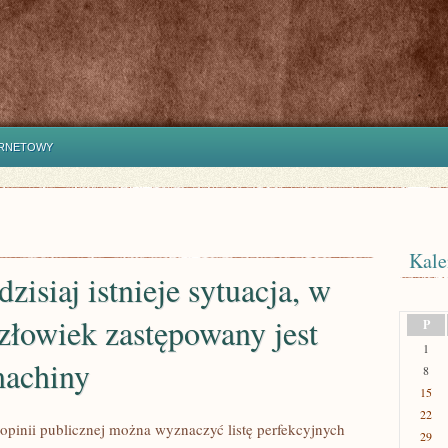
ERNETOWY
Kale
dzisiaj istnieje sytuacja, w
człowiek zastępowany jest
P
1
machiny
8
15
22
pinii publicznej można wyznaczyć listę perfekcyjnych
29