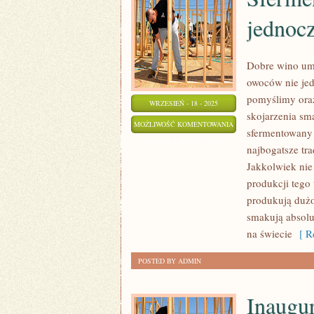
jednocz
Dobre wino umi
owoców nie jed
pomyślimy ora
WRZESIEŃ - 18 - 2025
skojarzenia sm
SFERMENTOWANY
MOŻLIWOŚĆ KOMENTOWANIA
sfermentowany
SOK
ZOSTAŁA WYŁĄCZONA
najbogatsze tra
Z
Jakkolwiek nie 
OWOCÓW
produkcji tego
NIE
produkują dużo
JEDNOCZY
smakują absolu
NAM
na świecie
[ Re
SIĘ
POSTED BY ADMIN
NAJPRZYTULNIEJ
Inaugur