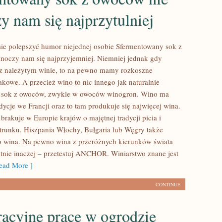
y nam się najprzytulniej
e polepszyć humor niejednej osobie Sfermentowany sok z
noczy nam się najprzyjemniej. Niemniej jednak gdy
z należytym winie, to na pewno mamy rozkoszne
akowe. A przecież wino to nic innego jak naturalnie
 sok z owoców, zwykle w owoców winogron. Wino ma
dycje we Francji oraz to tam produkuje się najwięcej wina.
brakuje w Europie krajów o majętnej tradycji picia i
 trunku. Hiszpania Włochy, Bułgaria lub Węgry także
 wina. Na pewno wina z przeróżnych kierunków świata
tnie inaczej – przetestuj ANCHOR. Winiarstwo znane jest
ad More ]
CONTINUE
acyjne prace w ogrodzie