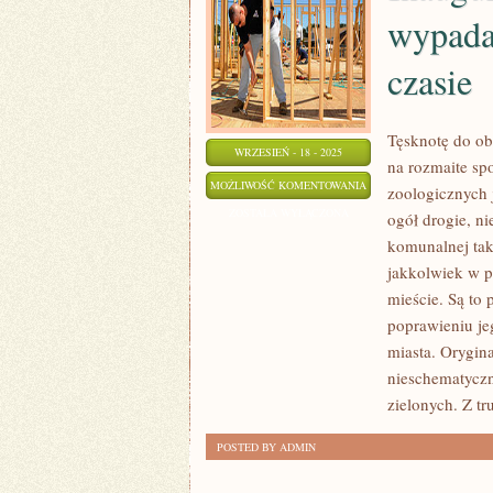
wypada
czasie
Tęsknotę do ob
WRZESIEŃ - 18 - 2025
na rozmaite sp
INAUGURACYJNE
MOŻLIWOŚĆ KOMENTOWANIA
zoologicznych j
PRACE
ZOSTAŁA WYŁĄCZONA
ogół drogie, ni
W
komunalnej taki
OGRODZIE
jakkolwiek w p
WYPADA
mieście. Są to
ZACZYNAĆ
poprawieniu jeg
miasta. Orygina
W
nieschematyczn
ODPOWIEDNIM
zielonych. Z t
CZASIE
POSTED BY ADMIN