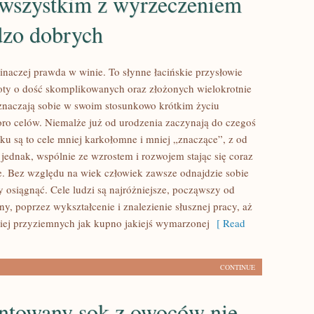
 wszystkim z wyrzeczeniem
dzo dobrych
 inaczej prawda w winie. To słynne łacińskie przysłowie
toty o dość skomplikowanych oraz złożonych wielokrotnie
aczają sobie w swoim stosunkowo krótkim życiu
oro celów. Niemalże już od urodzenia zaczynają do czegoś
tku są to cele mniej karkołomne i mniej „znaczące”, z od
 jednak, wspólnie ze wzrostem i rozwojem stając się coraz
e. Bez względu na wiek człowiek zawsze odnajdzie sobie
y osiągnąć. Cele ludzi są najróżniejsze, począwszy od
ny, poprzez wykształcenie i znalezienie słusznej pracy, aż
iej przyziemnych jak kupno jakiejś wymarzonej
[ Read
CONTINUE
ntowany sok z owoców nie