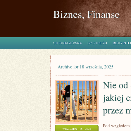
Biznes, Finanse
STRONA GŁÓWNA
SPIS TREŚCI
BLOG INT
Archive for 18 września, 2025
Nie od 
jakiej 
przez 
Pod względem o
WRZESIEŃ - 18 - 2025