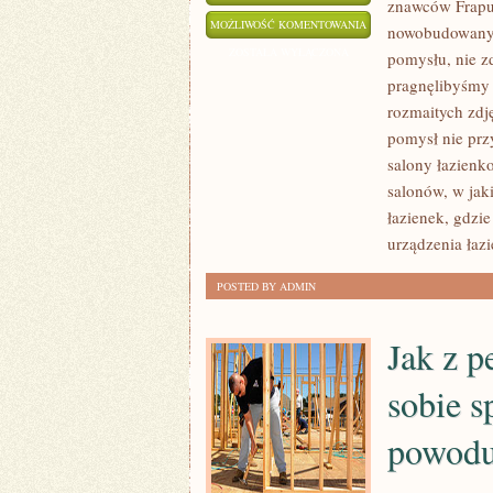
znawców Frapuj
NIE
MOŻLIWOŚĆ KOMENTOWANIA
nowobudowany
OD
ZOSTAŁA WYŁĄCZONA
pomysłu, nie zd
DZISIAJ
pragnęlibyśmy 
ISTNIEJE
rozmaitych zdj
SYTUACJA,
pomysł nie pr
W
salony łazienko
salonów, w jak
JAKIEJ
łazienek, gdzi
CZŁOWIEK
urządzenia łazi
ZASTĘPOWANY
JEST
POSTED BY ADMIN
PRZEZ
MACHINY
Jak z p
sobie s
powodu