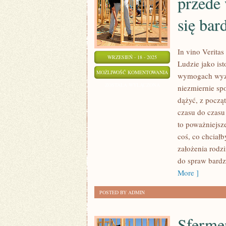
przede
się bar
In vino Veritas
WRZESIEŃ - 18 - 2025
Ludzie jako is
LUDZIE,
MOŻLIWOŚĆ KOMENTOWANIA
wymogach wyzn
KTÓRZY
ZOSTAŁA WYŁĄCZONA
niezmiernie sp
IDENTYFIKUJĄ
dążyć, z począ
DIETĘ
czasu do czasu
PRZEDE
to poważniejsz
WSZYSTKIM
coś, co chciałb
założenia rodzi
Z
do spraw bardz
WYRZECZENIEM
More ]
SIĘ
BARDZO
POSTED BY ADMIN
DOBRYCH
Sferme