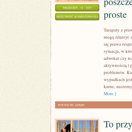
poszcze
WRZESIEŃ - 18 - 2025
proste
JAK
MOŻLIWOŚĆ KOMENTOWANIA
Z
ZOSTAŁA WYŁĄCZONA
Tarapaty z pr
PEWNOŚCIĄ
mogą zdarzyć s
KAŻDY
się prawa resp
Z
sytuacja, w kt
NAS
adwokat czy te
ZDAJE
aktywnością i
SOBIE
problemów. Kan
SPRAWĘ
wypadkach jest
Z
karne, możemy 
TEGO,
More ]
PRAWO,
Z
POSTED BY ADMIN
POWODU
ZAWIŁOŚCI
To przy
SWOICH