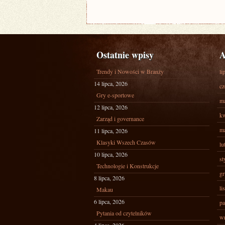
Ostatnie wpisy
A
Trendy i Nowości w Branży
li
14 lipca, 2026
cz
Gry e-sportowe
ma
12 lipca, 2026
kw
Zarząd i governance
ma
11 lipca, 2026
Klasyki Wszech Czasów
lu
10 lipca, 2026
st
Technologie i Konstrukcje
gr
8 lipca, 2026
li
Makau
6 lipca, 2026
pa
Pytania od czytelników
wr