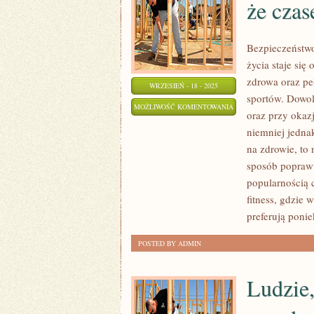
że cza
POSZCZEGÓLNYCH
PRZEPISÓW
JEST
Bezpieczeństwo
PROSTE
życia staje się
zdrowa oraz pe
WRZESIEŃ - 18 - 2025
sportów. Dowol
TO
MOŻLIWOŚĆ KOMENTOWANIA
oraz przy okazj
PRZYKRE,
ZOSTAŁA WYŁĄCZONA
niemniej jedna
W
na zdrowie, to 
ŻYCIU
sposób poprawi
BYWA
popularnością 
ORAZ
fitness, gdzie
TAK,
preferują poni
ŻE
POSTED BY ADMIN
CZASEM
Ludzie,