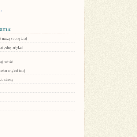
 »
ama:
 naszą stronę tutaj
aj pełny artykuł
aj całość
ełen artykuł tutaj
 do strony