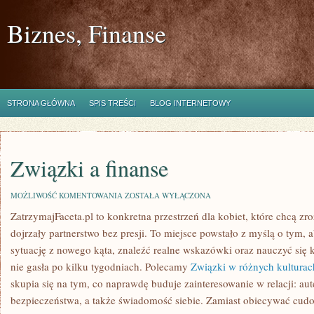
Biznes, Finanse
STRONA GŁÓWNA
SPIS TREŚCI
BLOG INTERNETOWY
Związki a finanse
ZWIĄZKI
MOŻLIWOŚĆ KOMENTOWANIA
ZOSTAŁA WYŁĄCZONA
A
ZatrzymajFaceta.pl to konkretna przestrzeń dla kobiet, które chcą z
FINANSE
dojrzały partnerstwo bez presji. To miejsce powstało z myślą o tym,
sytuację z nowego kąta, znaleźć realne wskazówki oraz nauczyć się
nie gasła po kilku tygodniach. Polecamy
Związki w różnych kulturac
skupia się na tym, co naprawdę buduje zainteresowanie w relacji: au
bezpieczeństwa, a także świadomość siebie. Zamiast obiecywać cud