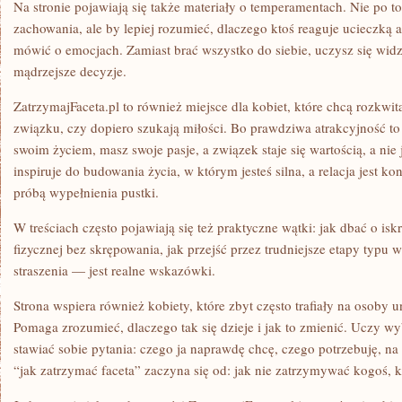
Na stronie pojawiają się także materiały o temperamentach. Nie po to
zachowania, ale by lepiej rozumieć, dlaczego ktoś reaguje ucieczką
mówić o emocjach. Zamiast brać wszystko do siebie, uczysz się wid
mądrzejsze decyzje.
ZatrzymajFaceta.pl to również miejsce dla kobiet, które chcą rozkwit
związku, czy dopiero szukają miłości. Bo prawdziwa atrakcyjność to c
swoim życiem, masz swoje pasje, a związek staje się wartością, a nie
inspiruje do budowania życia, w którym jesteś silna, a relacja jest k
próbą wypełnienia pustki.
W treściach często pojawiają się też praktyczne wątki: jak dbać o isk
fizycznej bez skrępowania, jak przejść przez trudniejsze etapy typu 
straszenia — jest realne wskazówki.
Strona wspiera również kobiety, które zbyt często trafiały na osoby 
Pomaga zrozumieć, dlaczego tak się dzieje i jak to zmienić. Uczy wyb
stawiać sobie pytania: czego ja naprawdę chcę, czego potrzebuję, na
“jak zatrzymać faceta” zaczyna się od: jak nie zatrzymywać kogoś, 