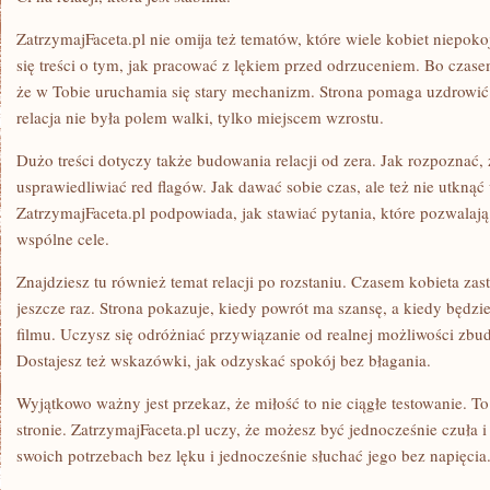
ZatrzymajFaceta.pl nie omija też tematów, które wiele kobiet niepok
się treści o tym, jak pracować z lękiem przed odrzuceniem. Bo czasem
że w Tobie uruchamia się stary mechanizm. Strona pomaga uzdrowić 
relacja nie była polem walki, tylko miejscem wzrostu.
Dużo treści dotyczy także budowania relacji od zera. Jak rozpoznać, ż
usprawiedliwiać red flagów. Jak dawać sobie czas, ale też nie utknąć
ZatrzymajFaceta.pl podpowiada, jak stawiać pytania, które pozwalaj
wspólne cele.
Znajdziesz tu również temat relacji po rozstaniu. Czasem kobieta za
jeszcze raz. Strona pokazuje, kiedy powrót ma szansę, a kiedy będzi
filmu. Uczysz się odróżniać przywiązanie od realnej możliwości zb
Dostajesz też wskazówki, jak odzyskać spokój bez błagania.
Wyjątkowo ważny jest przekaz, że miłość to nie ciągłe testowanie. To
stronie. ZatrzymajFaceta.pl uczy, że możesz być jednocześnie czuła
swoich potrzebach bez lęku i jednocześnie słuchać jego bez napięcia