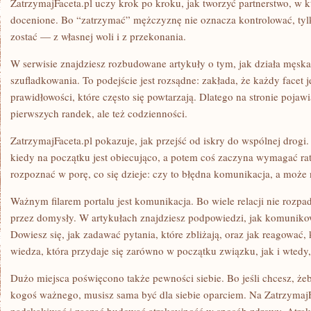
ZatrzymajFaceta.pl uczy krok po kroku, jak tworzyć partnerstwo, w k
docenione. Bo “zatrzymać” mężczyznę nie oznacza kontrolować, tylk
zostać — z własnej woli i z przekonania.
W serwisie znajdziesz rozbudowane artykuły o tym, jak działa męska
szufladkowania. To podejście jest rozsądne: zakłada, że każdy facet je
prawidłowości, które często się powtarzają. Dlatego na stronie pojawi
pierwszych randek, ale też codzienności.
ZatrzymajFaceta.pl pokazuje, jak przejść od iskry do wspólnej drogi
kiedy na początku jest obiecująco, a potem coś zaczyna wymagać r
rozpoznać w porę, co się dzieje: czy to błędna komunikacja, a może 
Ważnym filarem portalu jest komunikacja. Bo wiele relacji nie rozpad
przez domysły. W artykułach znajdziesz podpowiedzi, jak komunikow
Dowiesz się, jak zadawać pytania, które zbliżają, oraz jak reagować, 
wiedza, która przydaje się zarówno w początku związku, jak i wtedy,
Dużo miejsca poświęcono także pewności siebie. Bo jeśli chcesz, żeb
kogoś ważnego, musisz sama być dla siebie oparciem. Na ZatrzymajFa