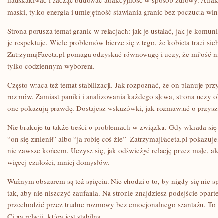
nadskakiwać i zacząć budować atrakcyjność w sposób zdrowy. Atrakc
maski, tylko energia i umiejętność stawiania granic bez poczucia win
Strona porusza temat granic w relacjach: jak je ustalać, jak je komun
je respektuje. Wiele problemów bierze się z tego, że kobieta traci si
ZatrzymajFaceta.pl pomaga odzyskać równowagę i uczy, że miłość n
tylko codziennym wyborem.
Często wraca też temat stabilizacji. Jak rozpoznać, że on planuje prz
rozmów. Zamiast paniki i analizowania każdego słowa, strona uczy 
one pokazują prawdę. Dostajesz wskazówki, jak rozmawiać o przyszł
Nie brakuje tu także treści o problemach w związku. Gdy wkrada się
“on się zmienił” albo “ja robię coś źle”. ZatrzymajFaceta.pl pokazuj
nie zawsze końcem. Uczysz się, jak odświeżyć relację przez małe, al
więcej czułości, mniej domysłów.
Ważnym obszarem są też spięcia. Nie chodzi o to, by nigdy się nie sp
tak, aby nie niszczyć zaufania. Na stronie znajdziesz podejście opart
przechodzić przez trudne rozmowy bez emocjonalnego szantażu. To 
Ci na relacji, która jest stabilna.