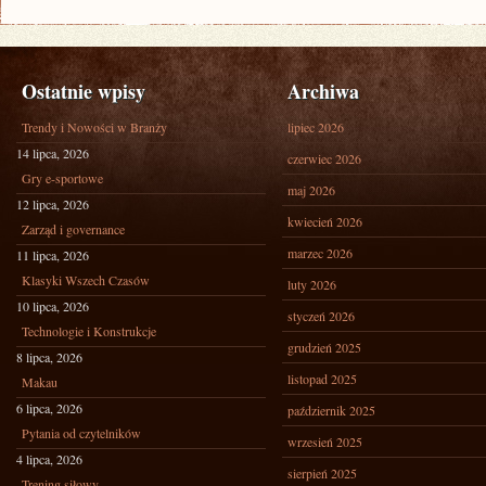
Ostatnie wpisy
Archiwa
Trendy i Nowości w Branży
lipiec 2026
14 lipca, 2026
czerwiec 2026
Gry e-sportowe
maj 2026
12 lipca, 2026
kwiecień 2026
Zarząd i governance
marzec 2026
11 lipca, 2026
Klasyki Wszech Czasów
luty 2026
10 lipca, 2026
styczeń 2026
Technologie i Konstrukcje
grudzień 2025
8 lipca, 2026
listopad 2025
Makau
6 lipca, 2026
październik 2025
Pytania od czytelników
wrzesień 2025
4 lipca, 2026
sierpień 2025
Trening siłowy