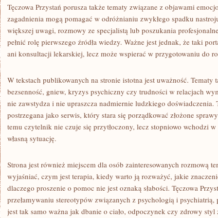
Tęczowa Przystań porusza także tematy związane z objawami emoc
zagadnienia mogą pomagać w odróżnianiu zwykłego spadku nastroju
większej uwagi, rozmowy ze specjalistą lub poszukania profesjonal
pełnić rolę pierwszego źródła wiedzy. Ważne jest jednak, że taki porta
ani konsultacji lekarskiej, lecz może wspierać w przygotowaniu do 
W tekstach publikowanych na stronie istotna jest uważność. Tematy tak
bezsenność, gniew, kryzys psychiczny czy trudności w relacjach wym
nie zawstydza i nie upraszcza nadmiernie ludzkiego doświadczenia.
postrzegana jako serwis, który stara się porządkować złożone spraw
temu czytelnik nie czuje się przytłoczony, lecz stopniowo wchodzi w
własną sytuację.
Strona jest również miejscem dla osób zainteresowanych rozmową t
wyjaśniać, czym jest terapia, kiedy warto ją rozważyć, jakie znaczenie
dlaczego proszenie o pomoc nie jest oznaką słabości. Tęczowa Prz
przełamywaniu stereotypów związanych z psychologią i psychiatrią, 
jest tak samo ważna jak dbanie o ciało, odpoczynek czy zdrowy styl