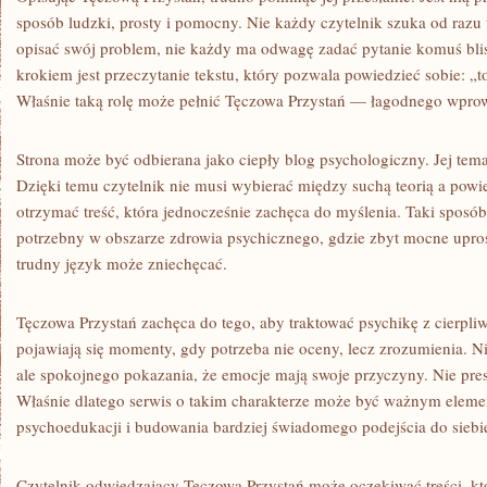
sposób ludzki, prosty i pomocny. Nie każdy czytelnik szuka od razu t
opisać swój problem, nie każdy ma odwagę zadać pytanie komuś bl
krokiem jest przeczytanie tekstu, który pozwala powiedzieć sobie: „t
Właśnie taką rolę może pełnić Tęczowa Przystań — łagodnego wpro
Strona może być odbierana jako ciepły blog psychologiczny. Jej tem
Dzięki temu czytelnik nie musi wybierać między suchą teorią a pow
otrzymać treść, która jednocześnie zachęca do myślenia. Taki sposób 
potrzebny w obszarze zdrowia psychicznego, gdzie zbyt mocne upro
trudny język może zniechęcać.
Tęczowa Przystań zachęca do tego, aby traktować psychikę z cierpli
pojawiają się momenty, gdy potrzeba nie oceny, lecz zrozumienia. N
ale spokojnego pokazania, że emocje mają swoje przyczyny. Nie presji,
Właśnie dlatego serwis o takim charakterze może być ważnym elem
psychoedukacji i budowania bardziej świadomego podejścia do siebie
Czytelnik odwiedzający Tęczową Przystań może oczekiwać treści, 