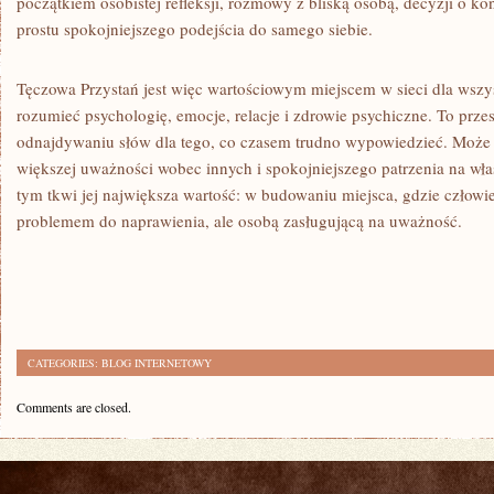
początkiem osobistej refleksji, rozmowy z bliską osobą, decyzji o kons
prostu spokojniejszego podejścia do samego siebie.
Tęczowa Przystań jest więc wartościowym miejscem w sieci dla wszyst
rozumieć psychologię, emocje, relacje i zdrowie psychiczne. To prz
odnajdywaniu słów dla tego, co czasem trudno wypowiedzieć. Może z
większej uważności wobec innych i spokojniejszego patrzenia na wł
tym tkwi jej największa wartość: w budowaniu miejsca, gdzie człowi
problemem do naprawienia, ale osobą zasługującą na uważność.
CATEGORIES:
BLOG INTERNETOWY
Comments are closed.