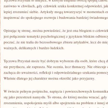
Tęczowa Przystań to miejsce, w którym empatia tworzą spójną całoś
zarówno w chwilach, gdy człowiek szuka konkretnej odpowiedzi, jak
lepiej zrozumieć siebie. Artykuły mogą towarzyszyć w momentach e
inspirować do spokojnego rozwoju i budowania bardziej świadomego
Opisując tę stronę, można powiedzieć, że jest ona blogiem o człowieku
jest połączenie tematyki psychologicznej z językiem bliskim odbiorc
poczuć, że nie trafia do bezosobowego zbioru artykułów, lecz do mi
ważnych, delikatnych i bardzo ludzkich.
Tęczowa Przystań może być dobrym wyborem dla osób, które chcą dba
nie przytłacza, ale zaprasza. Nie ocenia, lecz tłumaczy. Nie obiecuj
zachęca do uważności, refleksji i odpowiedzialnego szukania pomocy
Właśnie dlatego jej charakter można określić jako przyjazny.
W świecie pełnym pośpiechu, napięcia i powierzchownych komunik
się jako przestrzeń namysłu. To strona, do której można wracać, gdy
zrozumienia, uspokojenia myśli albo spojrzenia na problem z innej st