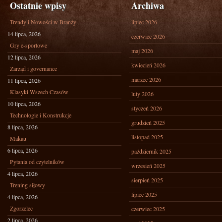
Ostatnie wpisy
Archiwa
Trendy i Nowości w Branży
lipiec 2026
14 lipca, 2026
czerwiec 2026
Gry e-sportowe
maj 2026
12 lipca, 2026
kwiecień 2026
Zarząd i governance
marzec 2026
11 lipca, 2026
Klasyki Wszech Czasów
luty 2026
10 lipca, 2026
styczeń 2026
Technologie i Konstrukcje
grudzień 2025
8 lipca, 2026
listopad 2025
Makau
6 lipca, 2026
październik 2025
Pytania od czytelników
wrzesień 2025
4 lipca, 2026
sierpień 2025
Trening siłowy
lipiec 2025
4 lipca, 2026
Zgorzelec
czerwiec 2025
2 lipca, 2026