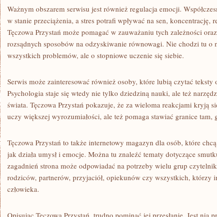
Ważnym obszarem serwisu jest również regulacja emocji. Współczes
w stanie przeciążenia, a stres potrafi wpływać na sen, koncentrację, r
Tęczowa Przystań może pomagać w zauważaniu tych zależności oraz
rozsądnych sposobów na odzyskiwanie równowagi. Nie chodzi tu o 
wszystkich problemów, ale o stopniowe uczenie się siebie.
Serwis może zainteresować również osoby, które lubią czytać tekst
Psychologia staje się wtedy nie tylko dziedziną nauki, ale też narzę
świata. Tęczowa Przystań pokazuje, że za wieloma reakcjami kryją s
uczy większej wyrozumiałości, ale też pomaga stawiać granice tam, 
Tęczowa Przystań to także internetowy magazyn dla osób, które chcą
jak działa umysł i emocje. Można tu znaleźć tematy dotyczące smutk
zagadnień strona może odpowiadać na potrzeby wielu grup czytelni
rodziców, partnerów, przyjaciół, opiekunów czy wszystkich, którzy in
człowieka.
Opisując Tęczową Przystań, trudno pominąć jej przesłanie. Jest nią p