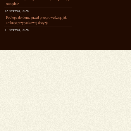
rozsądnie
12 czerwca, 2026
Podłoga do domu przed przeprowadzką: jak
uniknąć przypadkowej decyzji
11 czerwca, 2026