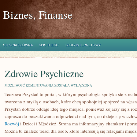
Biznes, Finanse
STRONA GŁÓWNA
SPIS TREŚCI
BLOG INTERNETOWY
Zdrowie Psychiczne
ZDROWIE
MOŻLIWOŚĆ KOMENTOWANIA
ZOSTAŁA WYŁĄCZONA
PSYCHICZNE
Tęczowa Przystań to portal, w którym psychologia spotyka się z rea
tworzona z myślą o osobach, które chcą spokojniej spojrzeć na wła
Przystań dobrze oddaje ideę tego miejsca, ponieważ kojarzy się z ró
zaprasza do poszukiwania odpowiedzi nad tym, co dzieje się w czł
Rozwój
i Dzieci i Młodzież. Strona ma informacyjny charakter i poru
Można tu znaleźć treści dla osób, które interesują się relacjami międ