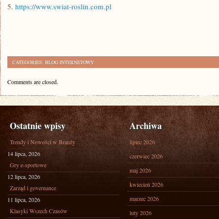
5.
https://www.swiat-roslin.com.pl
CATEGORIES:
BLOG INTERNETOWY
Comments are closed.
Ostatnie wpisy
Archiwa
Trendy i Nowości w Branży
lipiec 2026
14 lipca, 2026
czerwiec 2026
Gry e-sportowe
maj 2026
12 lipca, 2026
kwiecień 2026
Zarząd i governance
marzec 2026
11 lipca, 2026
Klasyki Wszech Czasów
luty 2026