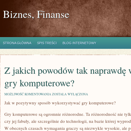
Biznes, Finanse
STRONA GŁÓWNA
SPIS TREŚCI
BLOG INTERNETOWY
Z jakich powodów tak naprawdę 
gry komputerowe?
Z
MOŻLIWOŚĆ KOMENTOWANIA
ZOSTAŁA WYŁĄCZONA
JAKICH
Jak w pozytywny sposób wykorzystywać gry komputerowe?
POWODÓW
TAK
NAPRAWDĘ
Gry komputerowe są ogromnie różnorodne. Ta różnorodność nie tylko
WARTO
GRAĆ
czy jej fabuły, ale szczególnie do technologii, na bazie której wypr
W
W obecnych czasach wymagania graczy są niezwykle wysokie, ale p
GRY