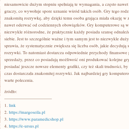
KOMPUTEROWE?
niesamowicie dużym stopniu spełniają te wymagania, a często nawe
graczy, co wywołuje spore uznanie wśród takich osób. Gry tego rodz
znakomitą rozrywkę, aby dzięki temu osoba grająca miała okazję w z
nawet oderwać od codziennych obowiązków. Gry komputerowe są w d
niezwykle różnorodne, że praktycznie każdy posiada szansę odnaleźć
siebie. Jest to szczególnie ważne i tym samym jest to niezwykle duż
sprawia, że systematycznie zwiększa się liczba osób, jakie decydują 
rozrywki. To natomiast dostarcza odpowiednie przychody finansowe 
sprzedaży, przez co posiadają możliwość oni produkować kolejne gr
posiadać jeszcze nowsze elementy grafiki, czy też skali trudności, by
czas dostarczała znakomitej rozrywki. Jak najbardziej gry kompute
warte polecenia.
źródło:
———————————
1.
link
2.
https://margoseila.pl
3.
https://www.paramedicshop.pl
4.
https://e-ursus.pl