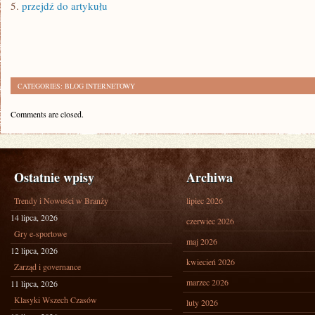
5.
przejdź do artykułu
CATEGORIES:
BLOG INTERNETOWY
Comments are closed.
Ostatnie wpisy
Archiwa
Trendy i Nowości w Branży
lipiec 2026
14 lipca, 2026
czerwiec 2026
Gry e-sportowe
maj 2026
12 lipca, 2026
kwiecień 2026
Zarząd i governance
marzec 2026
11 lipca, 2026
Klasyki Wszech Czasów
luty 2026