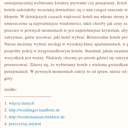
TY
entuzjastyczniej wybieramy kwatery prywatne czy pensjonaty. Jeżel
JESZCZE
hotelu należałoby wcześniej dowiedzieć się o nim czegoś znacznie w
NIE
WIESZ,
kłopotu. W dzisiejszych czasach większość hoteli ma własne strony i
W
umieszczone są najważniejsze wiadomości, takie choćby jak ceny z
JAKIM
MIEJSCU
przecież w pewnych momentach to jest najistotniejsze kryterium, aby
W
TYM
zatrzymać, gdzie nocować, jaki hotel wybrać. Różnorodne hotele p
ROKU
Nieraz możemy wybrać noclegi w wysokiej klasy apartamentach, w p
ODJEDZIESZ
pospolity pokój w trzygwiazdkowym hotelu. Standard, jakim znamionu
wszystkich jest ważny. Niekiedy chcemy po prostu gdzieś się zatrzy
przenocować. Zdarza się, że wybieramy hotele z wieloma gwiazdka
pensjonatach. W pewnych momentach zależy to od spraw, nieraz od
góry.
źródło:
———————————
1.
więcej danych
2.
http://weddinger-landbote.de
3.
http://weidemannarchitekten.de
4.
przeczytaj artykuł