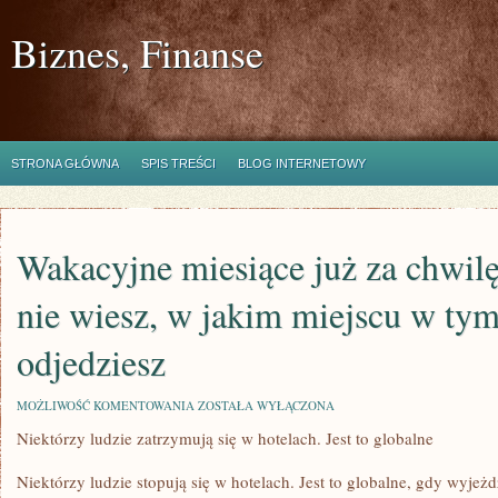
Biznes, Finanse
STRONA GŁÓWNA
SPIS TREŚCI
BLOG INTERNETOWY
Wakacyjne miesiące już za chwilę,
nie wiesz, w jakim miejscu w ty
odjedziesz
WAKACYJNE
MOŻLIWOŚĆ KOMENTOWANIA
ZOSTAŁA WYŁĄCZONA
MIESIĄCE
Niektórzy ludzie zatrzymują się w hotelach. Jest to globalne
JUŻ
ZA
CHWILĘ,
Niektórzy ludzie stopują się w hotelach. Jest to globalne, gdy wyje
A