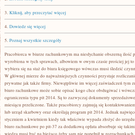
3.
Kliknij, aby przeczytać więcej
4.
Dowiedz się więcej
5.
Poznaj wszystkie szczegóły
Pracobiorca w biurze rachunkowym ma niesłychanie obszerną ilość p
wyrobiona w tych sprawach, albowiem w owym czasie prościej jej to w
wybiera się na staż do biura księgowego wówczas musi śledzić czyn
W głównej mierze do najważniejszych czynności przystaje rozliczan
prywatne jak także firmy. Niewątpliwie im więcej zaświadczeń tym z
biuro rachunkowe może sobie opisać kogo chce obsługiwać i wówcza
ograniczenia typu pit 2014. Są to zazwyczaj dokumenty sprzedażow
miesiącu przeliczone. Także pracobiorcy zajmują się kontaktowaniem
lub urząd skarbowy oraz określają program pit 2014. Jednak najwię
styczniem a kwietniem kiedy tak właściwie wypada złożyć do urzędu
biuro rachunkowe po pit-37 za dodatkową opłata absorbuje się takim
wiedza musi być na bieżąco żeby sam nie popełnił w rozrachunkach