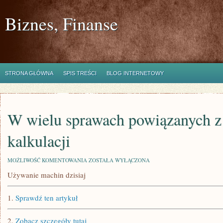
Biznes, Finanse
STRONA GŁÓWNA
SPIS TREŚCI
BLOG INTERNETOWY
W wielu sprawach powiązanych z
kalkulacji
W
MOŻLIWOŚĆ KOMENTOWANIA
ZOSTAŁA WYŁĄCZONA
WIELU
Używanie machin dzisiaj
SPRAWACH
POWIĄZANYCH
Z
1.
Sprawdź ten artykuł
OBLICZANIEM
KALKULACJI
2.
Zobacz szczegóły tutaj