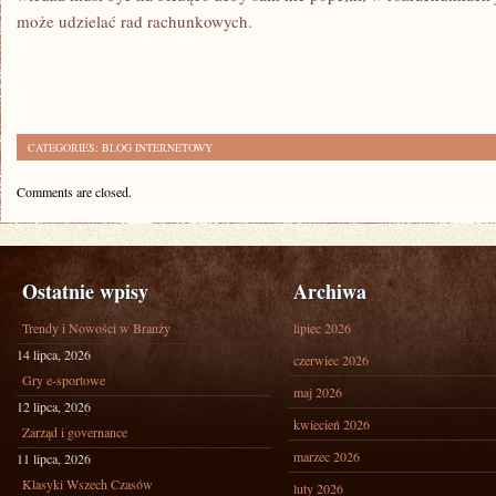
może udzielać rad rachunkowych.
CATEGORIES:
BLOG INTERNETOWY
Comments are closed.
Ostatnie wpisy
Archiwa
Trendy i Nowości w Branży
lipiec 2026
14 lipca, 2026
czerwiec 2026
Gry e-sportowe
maj 2026
12 lipca, 2026
kwiecień 2026
Zarząd i governance
marzec 2026
11 lipca, 2026
Klasyki Wszech Czasów
luty 2026