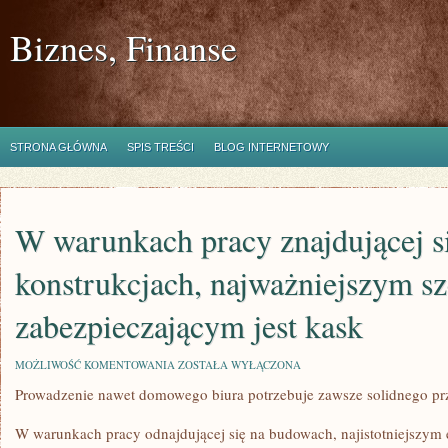
Biznes, Finanse
STRONA GŁÓWNA
SPIS TREŚCI
BLOG INTERNETOWY
W warunkach pracy znajdującej s
konstrukcjach, najważniejszym s
zabezpieczającym jest kask
W
MOŻLIWOŚĆ KOMENTOWANIA
ZOSTAŁA WYŁĄCZONA
WARUNKACH
Prowadzenie nawet domowego biura potrzebuje zawsze solidnego pr
PRACY
ZNAJDUJĄCEJ
SIĘ
W warunkach pracy odnajdującej się na budowach, najistotniejszym
NA