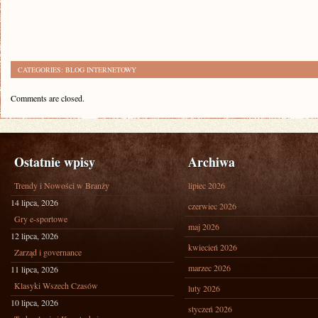
CATEGORIES:
BLOG INTERNETOWY
Comments are closed.
Ostatnie wpisy
Archiwa
Trendy i Nowości w Branży
lipiec 2026
14 lipca, 2026
czerwiec 2026
Gry e-sportowe
maj 2026
12 lipca, 2026
kwiecień 2026
Zarząd i governance
marzec 2026
11 lipca, 2026
Klasyki Wszech Czasów
luty 2026
10 lipca, 2026
styczeń 2026