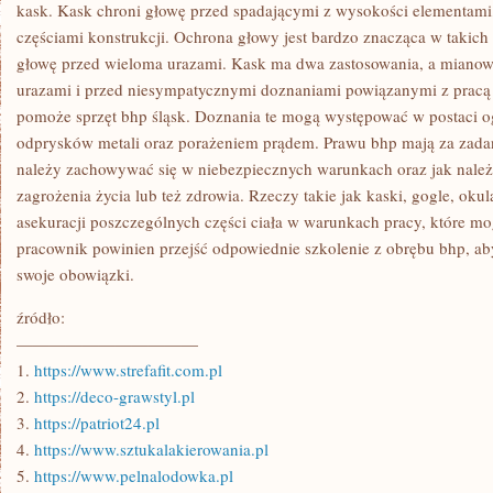
KONSTRUKCJACH,
kask. Kask chroni głowę przed spadającymi z wysokości elementami,
NAJWAŻNIEJSZYM
częściami konstrukcji. Ochrona głowy jest bardzo znacząca w takic
SZCZEGÓŁEM
ZABEZPIECZAJĄCYM
głowę przed wieloma urazami. Kask ma dwa zastosowania, a mianow
JEST
urazami i przed niesympatycznymi doznaniami powiązanymi z prac
KASK
pomoże sprzęt bhp śląsk. Doznania te mogą występować w postaci o
odprysków metali oraz porażeniem prądem. Prawu bhp mają za zadanie
należy zachowywać się w niebezpiecznych warunkach oraz jak nale
zagrożenia życia lub też zdrowia. Rzeczy takie jak kaski, gogle, oku
asekuracji poszczególnych części ciała w warunkach pracy, które m
pracownik powinien przejść odpowiednie szkolenie z obrębu bhp, 
swoje obowiązki.
źródło:
———————————
1.
https://www.strefafit.com.pl
2.
https://deco-grawstyl.pl
3.
https://patriot24.pl
4.
https://www.sztukalakierowania.pl
5.
https://www.pelnalodowka.pl