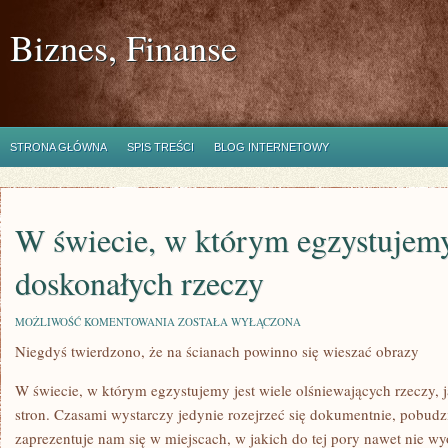
Biznes, Finanse
STRONA GŁÓWNA
SPIS TREŚCI
BLOG INTERNETOWY
W świecie, w którym egzystujemy
doskonałych rzeczy
W
MOŻLIWOŚĆ KOMENTOWANIA
ZOSTAŁA WYŁĄCZONA
ŚWIECIE,
Niegdyś twierdzono, że na ścianach powinno się wieszać obrazy
W
KTÓRYM
EGZYSTUJEMY
W świecie, w którym egzystujemy jest wiele olśniewających rzeczy, j
JEST
DUŻO
stron. Czasami wystarczy jedynie rozejrzeć się dokumentnie, pobudz
DOSKONAŁYCH
zaprezentuje nam się w miejscach, w jakich do tej pory nawet nie w
RZECZY