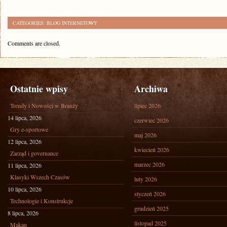
CATEGORIES:
BLOG INTERNETOWY
Comments are closed.
Ostatnie wpisy
Archiwa
Trendy i Nowości w Branży
lipiec 2026
14 lipca, 2026
czerwiec 2026
Gry e-sportowe
maj 2026
12 lipca, 2026
kwiecień 2026
Zarząd i governance
marzec 2026
11 lipca, 2026
Klasyki Wszech Czasów
luty 2026
10 lipca, 2026
styczeń 2026
Technologie i Konstrukcje
grudzień 2025
8 lipca, 2026
listopad 2025
Makau