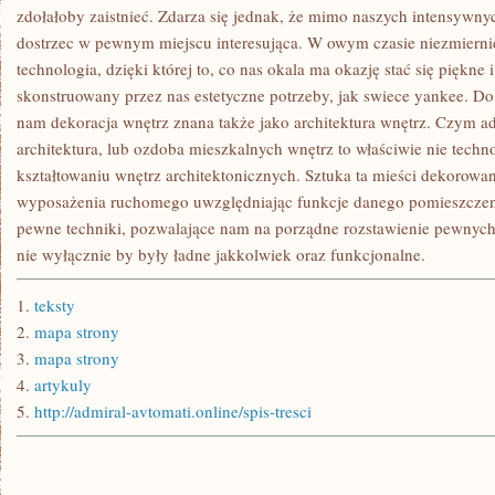
zdołałoby zaistnieć. Zdarza się jednak, że mimo naszych intensywn
dostrzec w pewnym miejscu interesująca. W owym czasie niezmiernie
technologia, dzięki której to, co nas okala ma okazję stać się piękne 
skonstruowany przez nas estetyczne potrzeby, jak swiece yankee. Do 
nam dekoracja wnętrz znana także jako architektura wnętrz. Czym a
architektura, lub ozdoba mieszkalnych wnętrz to właściwie nie techno
kształtowaniu wnętrz architektonicznych. Sztuka ta mieści dekorow
wyposażenia ruchomego uwzględniając funkcje danego pomieszczeni
pewne techniki, pozwalające nam na porządne rozstawienie pewnych 
nie wyłącznie by były ładne jakkolwiek oraz funkcjonalne.
1.
teksty
2.
mapa strony
3.
mapa strony
4.
artykuly
5.
http://admiral-avtomati.online/spis-tresci