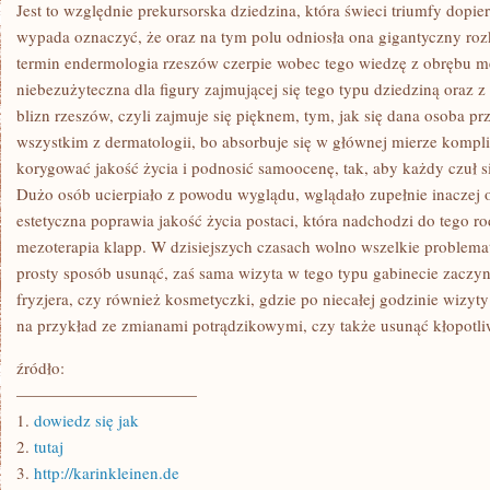
DO
Jest to względnie prekursorska dziedzina, która świeci triumfy dopier
DENTYSTY
wypada oznaczyć, że oraz na tym polu odniosła ona gigantyczny roz
BĄDŹ
TEŻ
termin endermologia rzeszów czerpie wobec tego wiedzę z obrębu me
CHODZILI
niebezużyteczna dla figury zajmującej się tego typu dziedziną oraz z
TYLKO
CI,
blizn rzeszów, czyli zajmuje się pięknem, tym, jak się dana osoba pr
JACY
BÓLU
wszystkim z dermatologii, bo absorbuje się w głównej mierze komp
SIĘ
korygować jakość życia i podnosić samoocenę, tak, aby każdy czuł 
NIE
BALI
Dużo osób ucierpiało z powodu wyglądu, wglądało zupełnie inaczej
estetyczna poprawia jakość życia postaci, która nadchodzi do tego ro
mezoterapia klapp. W dzisiejszych czasach wolno wszelkie problem
prosty sposób usunąć, zaś sama wizyta w tego typu gabinecie zaczy
fryzjera, czy również kosmetyczki, gdzie po niecałej godzinie wizy
na przykład ze zmianami potrądzikowymi, czy także usunąć kłopotli
źródło:
———————————
1.
dowiedz się jak
2.
tutaj
3.
http://karinkleinen.de