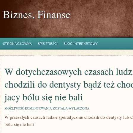
Biznes, Finanse
STRONA GŁÓWNA
SPIS TREŚCI
BLOG INTERNETOWY
W dotychczasowych czasach ludz
chodzili do dentysty bądź też chodz
jacy bólu się nie bali
W
MOŻLIWOŚĆ KOMENTOWANIA
ZOSTAŁA WYŁĄCZONA
DOTYCHCZASOWYCH
W przeszłych czasach ludzie sporadycznie chodzili do dentysty lub c
CZASACH
LUDZIE
bólu się nie bali
RZADKO
CHODZILI