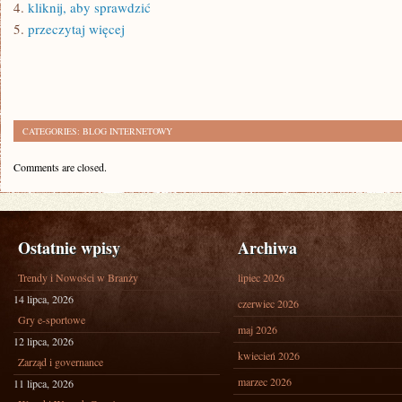
4.
kliknij, aby sprawdzić
5.
przeczytaj więcej
CATEGORIES:
BLOG INTERNETOWY
Comments are closed.
Ostatnie wpisy
Archiwa
Trendy i Nowości w Branży
lipiec 2026
14 lipca, 2026
czerwiec 2026
Gry e-sportowe
maj 2026
12 lipca, 2026
kwiecień 2026
Zarząd i governance
marzec 2026
11 lipca, 2026