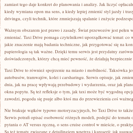
zamiast tego daje konkret do planowania i analizy. Jak liczyć opłaca
kiedy wymiana opon ma sens, a kiedy lepiej zmienić styl jazdy i tra
drivingu, czyli technik, które zmniejszają spalanie i zużycie podzesp
Ważnym obszarem jest prawo i zasady. Świat przewozów jest pełen w
zmieniać. Taxi Drive pomaga czytelnikowi uporządkować temat: co wa
jakie znaczenie mają badania techniczne, jak przygotować się na kon
papierologia są tak ważne. Dzięki temu serwis jest przydatny zarówno
doświadczonych, którzy chcą mieć pewność, że działają bezpiecznie 
Taxi Drive to również spojrzenie na miasto i mobilność. Taksówka je
autobusów, tramwajów, kolei i carsharingu. Serwis opisuje, jak zmie
dnia, jak na pracę wpływają przebudowy i wydarzenia, oraz jak pla
okna popytu. Są też refleksje o tym, jak taxi może być wygodną opc
zawodzi, pogoda się psuje albo ktoś ma do przewiezienia coś ważne
Nie brakuje wątków typowo motoryzacyjnych, bo Taxi Drive to tak
Serwis potrafi opisać osobowość różnych modeli, podejść do tematu o
pytania o AT versus ręczną, o sens cruise control w mieście, o pra
Są też tematy związane z detailingiem wnętrza i karoserii: jak usuwać