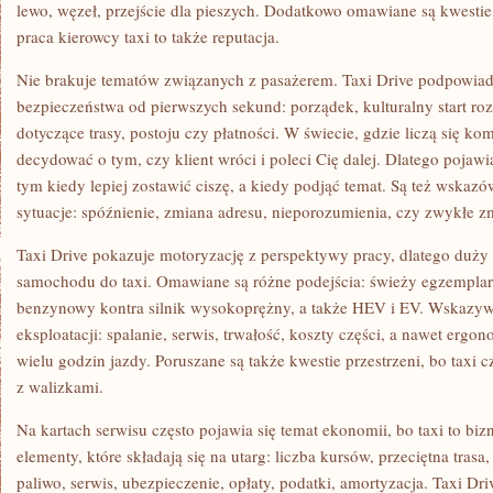
lewo, węzeł, przejście dla pieszych. Dodatkowo omawiane są kwest
praca kierowcy taxi to także reputacja.
Nie brakuje tematów związanych z pasażerem. Taxi Drive podpowiad
bezpieczeństwa od pierwszych sekund: porządek, kulturalny start r
dotyczące trasy, postoju czy płatności. W świecie, gdzie liczą się k
decydować o tym, czy klient wróci i poleci Cię dalej. Dlatego pojawi
tym kiedy lepiej zostawić ciszę, a kiedy podjąć temat. Są też wskazó
sytuacje: spóźnienie, zmiana adresu, nieporozumienia, czy zwykłe z
Taxi Drive pokazuje motoryzację z perspektywy pracy, dlatego duży
samochodu do taxi. Omawiane są różne podejścia: świeży egzemplarz
benzynowy kontra silnik wysokoprężny, a także HEV i EV. Wskazywa
eksploatacji: spalanie, serwis, trwałość, koszty części, a nawet ergo
wielu godzin jazdy. Poruszane są także kwestie przestrzeni, bo taxi c
z walizkami.
Na kartach serwisu często pojawia się temat ekonomii, bo taxi to bi
elementy, które składają się na utarg: liczba kursów, przeciętna trasa,
paliwo, serwis, ubezpieczenie, opłaty, podatki, amortyzacja. Taxi Dr