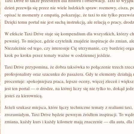
Taxi Drive to także przestrzeń dla historii i obserwacji. Taxi to wyją
dzień przewija się przez nie wiele ludzkich spraw: rozmowy, cisza, po
opisać te momenty z empatią, pokazując, że taxi to nie tylko przewóz
Dzięki temu portal nie jest suchą instrukcją, ale relacją o pracy, drod
W efekcie Taxi Drive staje się kompendium dla wszystkich, którzy ch
pewniej. To miejsce, gdzie czytelnik znajdzie inspiracje do zmian, a
Niezależnie od tego, czy interesuje Cię utrzymanie, czy bardziej org
krok po kroku przez tematy ważne w codziennej jeździe.
Taxi Drive przypomina, że dobra taksówka to połączenie trzech rze
profesjonalisty oraz szacunku do pasażera. Gdy te elementy działają 
procentuje: spokojniejsza praca, lepsze oceny, więcej zleceń i większ
jest ten portal — o drodze, na której liczy się nie tylko to, dokąd jedz
jesteś za kierownicą.
Jeżeli szukasz miejsca, które łączy techniczne tematy z realiami tax
zrozumiałym, Taxi Drive będzie pewnym źródłem inspiracji. To węd
zmiana, każdy kurs i każdy kilometr mają znaczenie — dla auta, dla 