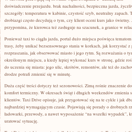
doświadczenie przejazdu. brak nachalności, bezpieczna jazda, życzli
szczegóły: temperatura w kabinie, czystość szyb, neutralny zapach. T
drobiazgi często decydują o tym, czy klient oceni kurs jako świetny.
przypomina, że kierowca też zasługuje na szacunek, a granice w rela
Ponieważ taxi to ciągła jazda, portal dużo miejsca poświęca tematom
trasy, żeby unikać bezsensownego stania w korkach, jak korzystać 
rozpraszania, jak obserwować miasto i jego rytm. Są rozważania o ty
określonym miejscu, a kiedy lepiej wykonać kurs w stronę, gdzie roś
do uczenia się miasta: jego ulic, skrótów, remontów, ale też do zach
drodze potrafi zmienić się w minutę.
Duża część treści dotyczy też sezonowości. Zimą rośnie znaczenie do
komfort termiczny. W okresach świąt i długich weekendów zmienia si
klientów. Taxi Drive opisuje, jak przygotować się na te cykle i jak d
najbardziej wymagającym czasie. Pojawiają się porady o drobnych rz
ładowarki, przewody, a nawet wyposażenie “na wszelki wypadek”, któ
uratować sytuację.