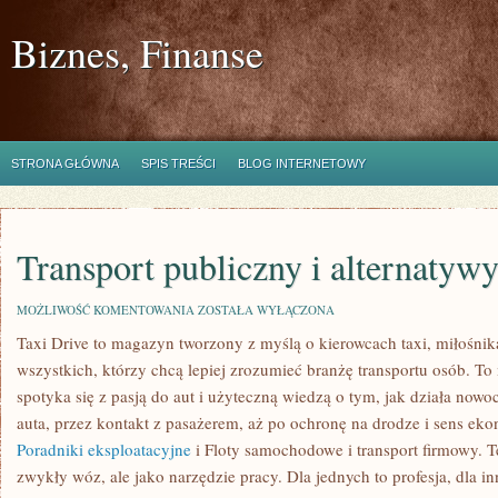
Biznes, Finanse
STRONA GŁÓWNA
SPIS TREŚCI
BLOG INTERNETOWY
Transport publiczny i alternatywy
TRANSPORT
MOŻLIWOŚĆ KOMENTOWANIA
ZOSTAŁA WYŁĄCZONA
PUBLICZNY
Taxi Drive to magazyn tworzony z myślą o kierowcach taxi, miłośnik
I
ALTERNATYWY
wszystkich, którzy chcą lepiej zrozumieć branżę transportu osób. To
DLA
AUT
spotyka się z pasją do aut i użyteczną wiedzą o tym, jak działa no
auta, przez kontakt z pasażerem, aż po ochronę na drodze i sens ek
Poradniki eksploatacyjne
i Floty samochodowe i transport firmowy. Te
zwykły wóz, ale jako narzędzie pracy. Dla jednych to profesja, dla i