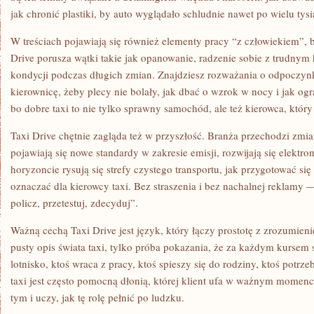
jak chronić plastiki, by auto wyglądało schludnie nawet po wielu tys
W treściach pojawiają się również elementy pracy “z człowiekiem”, bo
Drive porusza wątki takie jak opanowanie, radzenie sobie z trudnym 
kondycji podczas długich zmian. Znajdziesz rozważania o odpoczynku
kierownicę, żeby plecy nie bolały, jak dbać o wzrok w nocy i jak og
bo dobre taxi to nie tylko sprawny samochód, ale też kierowca, któr
Taxi Drive chętnie zagląda też w przyszłość. Branża przechodzi zmia
pojawiają się nowe standardy w zakresie emisji, rozwijają się elektron
horyzoncie rysują się strefy czystego transportu, jak przygotować się
oznaczać dla kierowcy taxi. Bez straszenia i bez nachalnej reklamy 
policz, przetestuj, zdecyduj”.
Ważną cechą Taxi Drive jest język, który łączy prostotę z zrozumienie
pusty opis świata taxi, tylko próba pokazania, że za każdym kursem st
lotnisko, ktoś wraca z pracy, ktoś spieszy się do rodziny, ktoś potr
taxi jest często pomocną dłonią, której klient ufa w ważnym momenc
tym i uczy, jak tę rolę pełnić po ludzku.