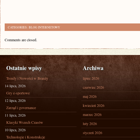
CATEGORIES:
BLOG INTERNETOWY
Comments are closed.
Ostatnie wpisy
Archiwa
Trendy i Nowości w Branży
lipiec 2026
14 lipca, 2026
czerwiec 2026
Gry e-sportowe
maj 2026
12 lipca, 2026
kwiecień 2026
Zarząd i governance
marzec 2026
11 lipca, 2026
Klasyki Wszech Czasów
luty 2026
10 lipca, 2026
styczeń 2026
Technologie i Konstrukcje