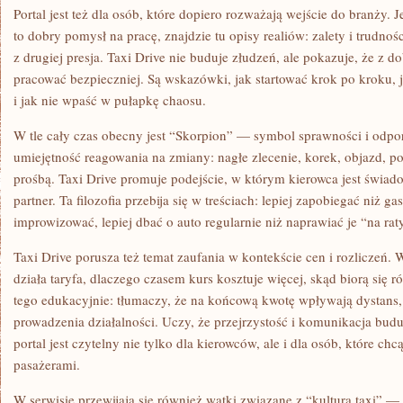
Portal jest też dla osób, które dopiero rozważają wejście do branży. Je
to dobry pomysł na pracę, znajdzie tu opisy realiów: zalety i trudnośc
z drugiej presja. Taxi Drive nie buduje złudzeń, ale pokazuje, że z
pracować bezpieczniej. Są wskazówki, jak startować krok po kroku, 
i jak nie wpaść w pułapkę chaosu.
W tle cały czas obecny jest “Skorpion” — symbol sprawności i odporn
umiejętność reagowania na zmiany: nagłe zlecenie, korek, objazd, po
prośbą. Taxi Drive promuje podejście, w którym kierowca jest świa
partner. Ta filozofia przebija się w treściach: lepiej zapobiegać niż ga
improwizować, lepiej dbać o auto regularnie niż naprawiać je “na rat
Taxi Drive porusza też temat zaufania w kontekście cen i rozliczeń. 
działa taryfa, dlaczego czasem kurs kosztuje więcej, skąd biorą się 
tego edukacyjnie: tłumaczy, że na końcową kwotę wpływają dystans, 
prowadzenia działalności. Uczy, że przejrzystość i komunikacja bud
portal jest czytelny nie tylko dla kierowców, ale i dla osób, które c
pasażerami.
W serwisie przewijają się również wątki związane z “kulturą taxi” —