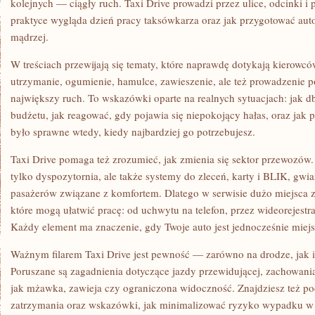
kolejnych — ciągły ruch. Taxi Drive prowadzi przez ulice, odcinki i 
praktyce wygląda dzień pracy taksówkarza oraz jak przygotować auto,
mądrzej.
W treściach przewijają się tematy, które naprawdę dotykają kierowc
utrzymanie, ogumienie, hamulce, zawieszenie, ale też prowadzenie po t
największy ruch. To wskazówki oparte na realnych sytuacjach: jak d
budżetu, jak reagować, gdy pojawia się niepokojący hałas, oraz jak 
było sprawne wtedy, kiedy najbardziej go potrzebujesz.
Taxi Drive pomaga też zrozumieć, jak zmienia się sektor przewozów.
tylko dyspozytornia, ale także systemy do zleceń, karty i BLIK, gwi
pasażerów związane z komfortem. Dlatego w serwisie dużo miejsca z
które mogą ułatwić pracę: od uchwytu na telefon, przez wideorejestra
Każdy element ma znaczenie, gdy Twoje auto jest jednocześnie miej
Ważnym filarem Taxi Drive jest pewność — zarówno na drodze, jak i
Poruszane są zagadnienia dotyczące jazdy przewidującej, zachowani
jak mżawka, zawieja czy ograniczona widoczność. Znajdziesz też po
zatrzymania oraz wskazówki, jak minimalizować ryzyko wypadku w 