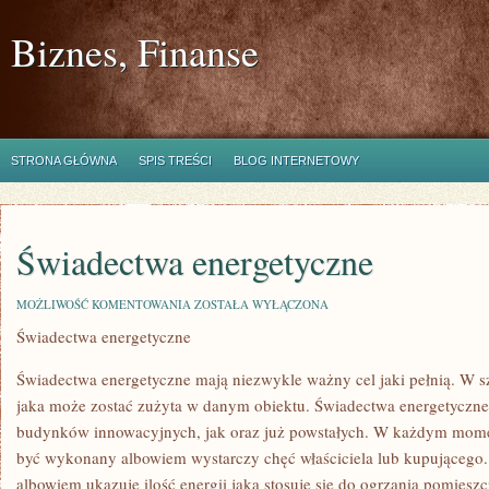
Biznes, Finanse
STRONA GŁÓWNA
SPIS TREŚCI
BLOG INTERNETOWY
Świadectwa energetyczne
ŚWIADECTWA
MOŻLIWOŚĆ KOMENTOWANIA
ZOSTAŁA WYŁĄCZONA
ENERGETYCZNE
Świadectwa energetyczne
Świadectwa energetyczne mają niezwykle ważny cel jaki pełnią. W szc
jaka może zostać zużyta w danym obiektu. Świadectwa energetyczne 
budynków innowacyjnych, jak oraz już powstałych. W każdym mom
być wykonany albowiem wystarczy chęć właściciela lub kupującego. 
albowiem ukazuje ilość energii jaką stosuje się do ogrzania pomiesz