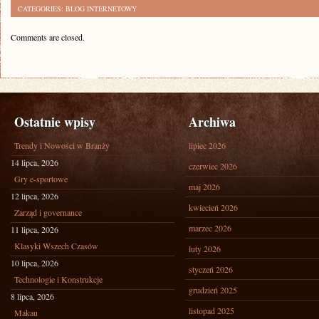
CATEGORIES:
BLOG INTERNETOWY
Comments are closed.
Ostatnie wpisy
Archiwa
Trendy i Nowości w Branży
lipiec 2026
14 lipca, 2026
czerwiec 2026
Gry e-sportowe
maj 2026
12 lipca, 2026
kwiecień 2026
Zarząd i governance
marzec 2026
11 lipca, 2026
Klasyki Wszech Czasów
luty 2026
10 lipca, 2026
styczeń 2026
Technologie i Konstrukcje
grudzień 2025
8 lipca, 2026
listopad 2025
Makau