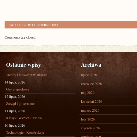
CATEGORIES:
BLOG INTERNETOWY
Comments are closed.
Ostatnie wpisy
Archiwa
Trendy i Nowości w Branży
lipiec 2026
14 lipca, 2026
czerwiec 2026
Gry e-sportowe
maj 2026
12 lipca, 2026
kwiecień 2026
Zarząd i governance
marzec 2026
11 lipca, 2026
Klasyki Wszech Czasów
luty 2026
10 lipca, 2026
styczeń 2026
Technologie i Konstrukcje
grudzień 2025