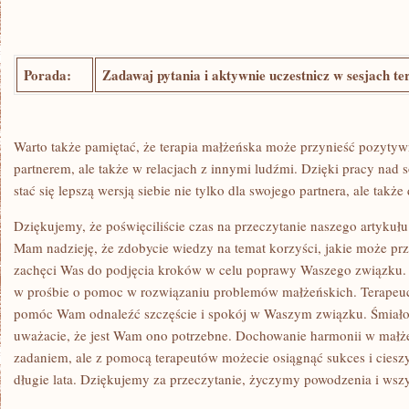
Porada:
Zadawaj ‌pytania i aktywnie uczestnicz⁢ w sesjach t
Warto także pamiętać, że terapia małżeńska może przynieść pozytywne‌
partnerem, ale także w relacjach z innymi⁤ ludźmi. Dzięki pracy‍ nad 
stać się ‌lepszą wersją siebie nie​ tylko dla swojego ⁢partnera, ale także d
Dziękujemy, że poświęciliście czas na przeczytanie naszego artykułu n
Mam nadzieję, że zdobycie‍ wiedzy na temat ‍korzyści, jakie może pr
zachęci Was do podjęcia kroków⁣ w celu poprawy Waszego⁣ związku. P
w prośbie o pomoc w rozwiązaniu​ problemów małżeńskich. Terapeuci 
pomóc Wam odnaleźć ⁣szczęście i spokój ⁣w ‌Waszym związku. Śmiało s
uważacie, że jest Wam ​ono potrzebne. Dochowanie‌ harmonii w małże
zadaniem, ale z pomocą terapeutów możecie‌ osiągnąć sukces i cies
długie lata. Dziękujemy za przeczytanie, życzymy powodzenia i wszy