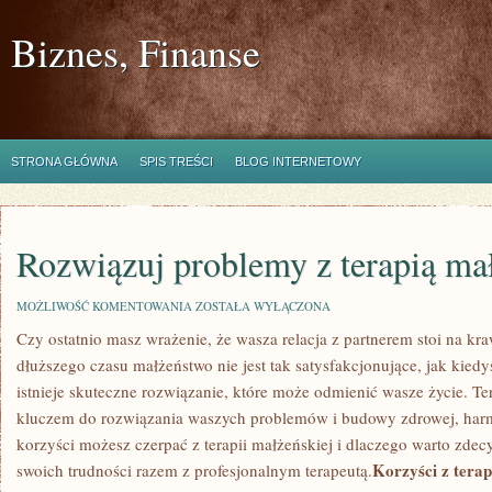
Biznes, Finanse
STRONA GŁÓWNA
SPIS TREŚCI
BLOG INTERNETOWY
Rozwiązuj problemy z terapią ma
ROZWIĄZUJ
MOŻLIWOŚĆ KOMENTOWANIA
ZOSTAŁA WYŁĄCZONA
PROBLEMY
Czy ostatnio masz wrażenie, że wasza relacja z partnerem stoi na ‍kr
Z
TERAPIĄ
dłuższego czasu małżeństwo nie jest tak satysfakcjonujące, jak kiedyś
MAŁŻEŃSKĄ
istnieje skuteczne rozwiązanie, które może odmienić wasze życie. T
kluczem do rozwiązania waszych ⁤problemów ⁣i budowy zdrowej, harmo
korzyści możesz czerpać z terapii małżeńskiej i dlaczego warto zde
Korzyści z terap
swoich trudności razem ⁣z profesjonalnym terapeutą.