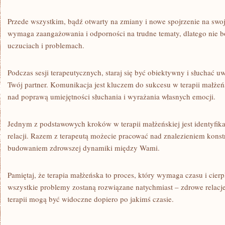
Przede wszystkim, bądź otwarty⁢ na zmiany i‍ nowe​ spojrzenie na ‌swoj
wymaga zaangażowania i‍ odporności ⁤na trudne tematy, ‌dlatego nie b
uczuciach i problemach.
Podczas sesji terapeutycznych, staraj ⁤się być obiektywny i słuchać 
Twój partner. Komunikacja jest kluczem do sukcesu w terapii małżeń
nad poprawą umiejętności słuchania i wyrażania własnych⁤ emocji.
Jednym z⁤ podstawowych kroków w terapii małżeńskiej jest identyfik
relacji. Razem ⁢z ⁤terapeutą ⁤możecie pracować ‍nad znalezieniem kon
‌budowaniem zdrowszej dynamiki między Wami.
Pamiętaj, że terapia małżeńska ‍to proces,‍ który wymaga czasu i cierp
wszystkie problemy ‌zostaną⁤ rozwiązane natychmiast –⁣ zdrowe relacje
terapii mogą być widoczne dopiero po jakimś czasie.