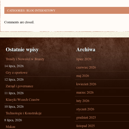
CATEGORIES:
BLOG INTERNETOWY
Comments are closed.
Ostatnie wpisy
Archiwa
Trendy i Nowości w Branży
lipiec 2026
14 lipca, 2026
czerwiec 2026
Gry e-sportowe
maj 2026
12 lipca, 2026
kwiecień 2026
Zarząd i governance
marzec 2026
11 lipca, 2026
Klasyki Wszech Czasów
luty 2026
10 lipca, 2026
styczeń 2026
Technologie i Konstrukcje
grudzień 2025
8 lipca, 2026
listopad 2025
Makau