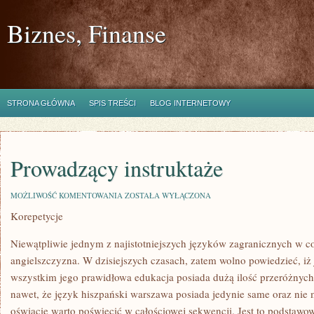
Biznes, Finanse
STRONA GŁÓWNA
SPIS TREŚCI
BLOG INTERNETOWY
Prowadzący instruktaże
PROWADZĄCY
MOŻLIWOŚĆ KOMENTOWANIA
ZOSTAŁA WYŁĄCZONA
INSTRUKTAŻE
Korepetycje
Niewątpliwie jednym z najistotniejszych języków zagranicznych w c
angielszczyzna. W dzisiejszych czasach, zatem wolno powiedzieć, iż 
wszystkim jego prawidłowa edukacja posiada dużą ilość przeróżnych 
nawet, że język hiszpański warszawa posiada jedynie same oraz nie 
oświacie warto poświecić w całościowej sekwencji. Jest to podstawo