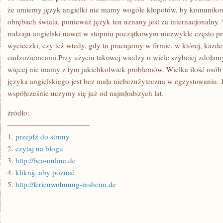
że umiemy język angielki nie mamy wogóle kłopotów, by komunikow
obrębach świata, ponieważ język ten uznany jest za internacjonalny
rodzaju angielski nawet w stopniu początkowym niezwykle często p
wycieczki, czy też wtedy, gdy to pracujemy w firmie, w której, kaz
cudzoziemcami.Przy użyciu takowej wiedzy o wiele szybciej zdołamy
więcej nie mamy z tym jakichkolwiek problemów. Wielka ilość osób t
języka angielskiego jest bez mała niebezużyteczna w egzystowaniu. 
współcześnie uczymy się już od najmłodszych lat.
źródło:
———————————
1.
przejdź do strony
2.
czytaj na blogu
3.
http://bca-online.de
4.
kliknij, aby poznać
5.
http://ferienwohnung-insheim.de