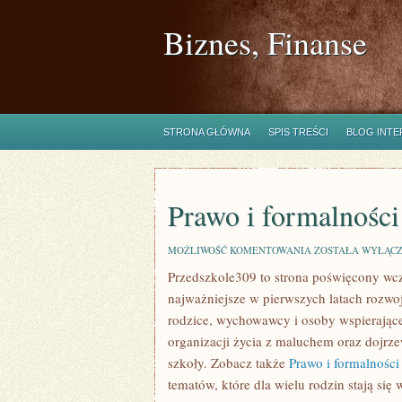
Biznes, Finanse
STRONA GŁÓWNA
SPIS TREŚCI
BLOG INT
Prawo i formalności
PRAWO
MOŻLIWOŚĆ KOMENTOWANIA
ZOSTAŁA WYŁĄC
I
Przedszkole309 to strona poświęcony wcz
FORMALNOŚCI
najważniejsze w pierwszych latach rozwo
rodzice, wychowawcy i osoby wspierające
organizacji życia z maluchem oraz dojrz
szkoły. Zobacz także
Prawo i formalności
tematów, które dla wielu rodzin stają si