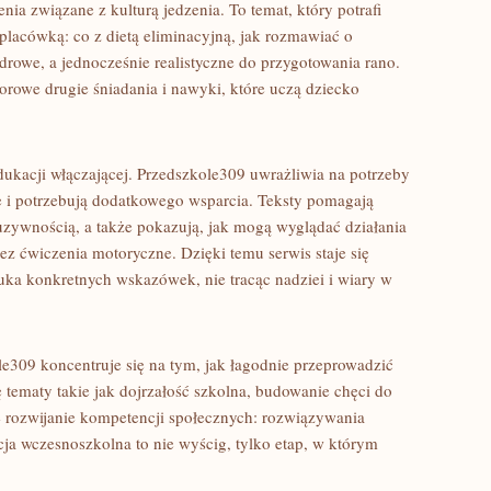
ia związane z kulturą jedzenia. To temat, który potrafi
lacówką: co z dietą eliminacyjną, jak rozmawiać o
zdrowe, a jednocześnie realistyczne do przygotowania rano.
lorowe drugie śniadania i nawyki, które uczą dziecko
kacji włączającej. Przedszkole309 uwrażliwia na potrzeby
ie i potrzebują dodatkowego wsparcia. Teksty pomagają
uzywnością, a także pokazują, jak mogą wyglądać działania
z ćwiczenia motoryczne. Dzięki temu serwis staje się
uka konkretnych wskazówek, nie tracąc nadziei i wiary w
309 koncentruje się na tym, jak łagodnie przeprowadzić
ię tematy takie jak dojrzałość szkolna, budowanie chęci do
że rozwijanie kompetencji społecznych: rozwiązywania
ja wczesnoszkolna to nie wyścig, tylko etap, w którym