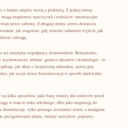
 o balans między teorią a praktyką. Z jednej strony
re mogą inspirować nauczycieli i rodziców: innowacyjne
woju przez zabawę. Z drugiej strony serwis dostarcza
poranek, jak reagować, gdy dziecko odmawia wyjścia, jak
budować odwagę.
je też tematyka współpracy domowników. Rodzeństwo,
 wychowawcze, kłótnie, granice ekranów i technologii – to
ądkuje, jak dbać o bezpieczną atmosferę, nawet gdy
nież, jak uczyć dzieci konsekwencji w sposób adekwatny
 na kilka sposobów: jako bazę wiedzy dla rodziców przed
iągę w trakcie roku szkolnego, albo jako inspirację do
ie dramatyzuje, tylko pomaga zrozumieć temat, a następnie
iem, przygotowania planu, zmiany nawyków, poprawy