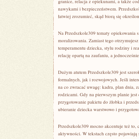
granice, relacja z opiekunami, a także c
nawykami i bezpieczeństwem. Przedszkol
łatwiej zrozumieć, skąd biorą się określo
Na Przedszkole309 tematy opiekowania s
moralizowania. Zamiast tego otrzymuje
temperamentu dziecka, stylu rodziny i r
relację opartą na zaufaniu, a jednocześni
Dużym atutem Przedszkole309 jest szerok
formalnych, jak i rozwojowych. Jeśli inte
na co zwracać uwagę: kadra, plan dnia, 
rodzicami. Gdy na pierwszym planie jest
przygotowanie pakietu do żłobka i przed
ubieranie dziecka warstwowo i przygoto
Przedszkole309 mocno akcentuje też to, 
aktywności. W tekstach często pojawiają