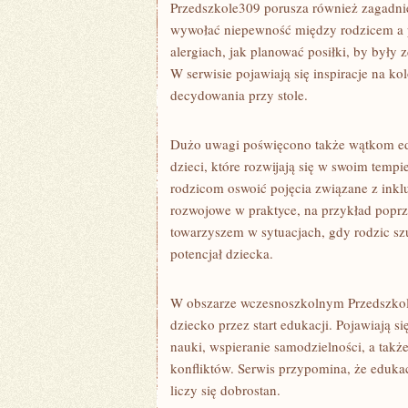
Przedszkole309 porusza również zagadnien
wywołać niepewność między rodzicem a p
alergiach, jak planować posiłki, by były 
W serwisie pojawiają się inspiracje na ko
decydowania przy stole.
Dużo uwagi poświęcono także wątkom edu
dzieci, które rozwijają się w swoim temp
rodzicom oswoić pojęcia związane z inkl
rozwojowe w praktyce, na przykład poprze
towarzyszem w sytuacjach, gdy rodzic sz
potencjał dziecka.
W obszarze wczesnoszkolnym Przedszkole
dziecko przez start edukacji. Pojawiają s
nauki, wspieranie samodzielności, a tak
konfliktów. Serwis przypomina, że edukac
liczy się dobrostan.