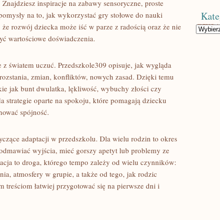
. Znajdziesz inspiracje na zabawy sensoryczne, proste
Kate
pomysły na to, jak wykorzystać gry stołowe do nauki
 że rozwój dziecka może iść w parze z radością oraz że nie
Kategorie
yć wartościowe doświadczenia.
e z światem uczuć. Przedszkole309 opisuje, jak wygląda
 rozstania, zmian, konfliktów, nowych zasad. Dzięki temu
kie jak bunt dwulatka, lękliwość, wybuchy złości czy
 strategie oparte na spokoju, które pomagają dziecku
chować spójność.
yczące adaptacji w przedszkolu. Dla wielu rodzin to okres
 odmawiać wyjścia, mieć gorszy apetyt lub problemy ze
acja to droga, którego tempo zależy od wielu czynników:
ia, atmosfery w grupie, a także od tego, jak rodzic
m treściom łatwiej przygotować się na pierwsze dni i