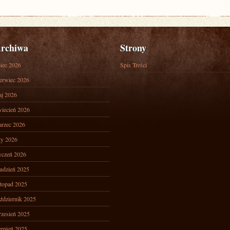
rchiwa
Strony
piec 2026
Spis Treści
erwiec 2026
j 2026
iecień 2026
rzec 2026
ty 2026
yczeń 2026
udzień 2025
stopad 2025
ździernik 2025
zesień 2025
erpień 2025