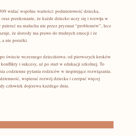
e309 widać wspólne wartości: podmiotowość dziecka,
oraz przekonanie, że każde dziecko uczy się i rozwija w
y patrzeć na malucha nie przez pryzmat “problemów”, lecz
azuje, że dorosły ma prawo do trudnych emocji i że
 a nie porażki.
 po świecie wczesnego dzieciństwa: od pierwszych kroków
konflikty i sukcesy, aż po start w edukacji szkolnej. To
enia codzienne pytania rodziców w inspirujące rozwiązania.
dzienność, wspierać rozwój dziecka i czerpać więcej
ały człowiek dojrzewa każdego dnia.