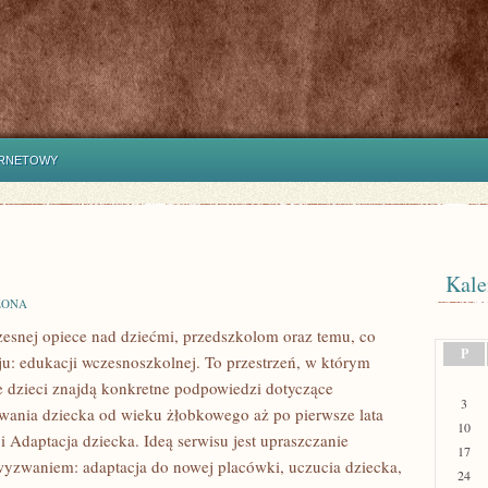
ERNETOWY
Kale
ZONA
esnej opiece nad dziećmi, przedszkolom oraz temu, co
P
ju: edukacji wczesnoszkolnej. To przestrzeń, w którym
 dzieci znajdą konkretne podpowiedzi dotyczące
3
ewania dziecka od wieku żłobkowego aż po pierwsze lata
10
i Adaptacja dziecka. Ideą serwisu jest upraszczanie
17
ę wyzwaniem: adaptacja do nowej placówki, uczucia dziecka,
24