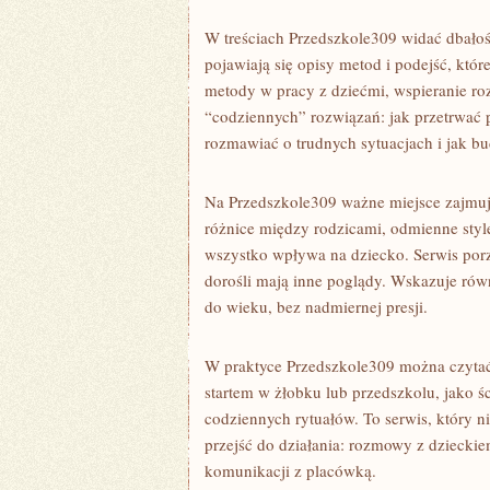
W treściach Przedszkole309 widać dbałość
pojawiają się opisy metod i podejść, któ
metody w pracy z dziećmi, wspieranie roz
“codziennych” rozwiązań: jak przetrwać 
rozmawiać o trudnych sytuacjach i jak 
Na Przedszkole309 ważne miejsce zajmu
różnice między rodzicami, odmienne style
wszystko wpływa na dziecko. Serwis porz
dorośli mają inne poglądy. Wskazuje rów
do wieku, bez nadmiernej presji.
W praktyce Przedszkole309 można czytać
startem w żłobku lub przedszkolu, jako śc
codziennych rytuałów. To serwis, który n
przejść do działania: rozmowy z dzieck
komunikacji z placówką.