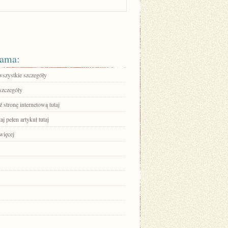
ama:
wszystkie szczegóły
szczegóły
stronę internetową tutaj
aj pełen artykuł tutaj
więcej