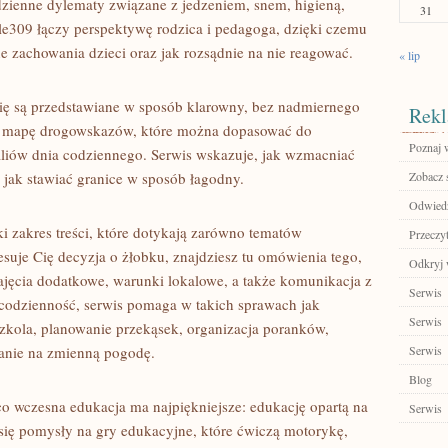
odzienne dylematy związane z jedzeniem, snem, higieną,
31
e309 łączy perspektywę rodzica i pedagoga, dzięki czemu
ne zachowania dzieci oraz jak rozsądnie na nie reagować.
« lip
ię są przedstawiane w sposób klarowny, bez nadmiernego
Rekl
sz mapę drogowskazów, które można dopasować do
Poznaj 
ealiów dnia codziennego. Serwis wskazuje, jak wzmacniać
e jak stawiać granice w sposób łagodny.
Zobacz 
Odwiedź 
i zakres treści, które dotykają zarówno tematów
Przeczyt
resuje Cię decyzja o żłobku, znajdziesz tu omówienia tego,
Odkryj 
zajęcia dodatkowe, warunki lokalowe, a także komunikacja z
Serwis
 codzienność, serwis pomaga w takich sprawach jak
Serwis
szkola, planowanie przekąsek, organizacja poranków,
wanie na zmienną pogodę.
Serwis
Blog
co wczesna edukacja ma najpiękniejsze: edukację opartą na
Serwis
 się pomysły na gry edukacyjne, które ćwiczą motorykę,