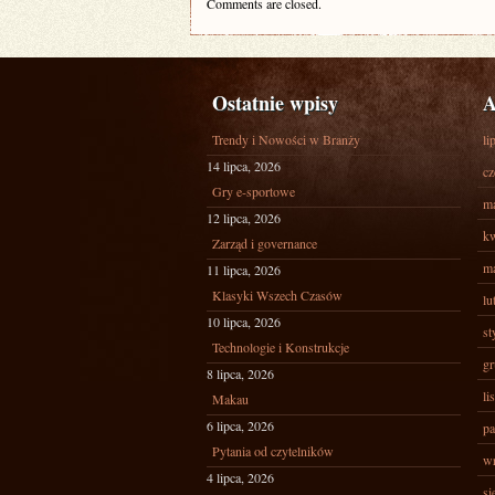
Comments are closed.
Ostatnie wpisy
A
Trendy i Nowości w Branży
li
14 lipca, 2026
cz
Gry e-sportowe
ma
12 lipca, 2026
kw
Zarząd i governance
ma
11 lipca, 2026
Klasyki Wszech Czasów
lu
10 lipca, 2026
st
Technologie i Konstrukcje
gr
8 lipca, 2026
li
Makau
6 lipca, 2026
pa
Pytania od czytelników
wr
4 lipca, 2026
si