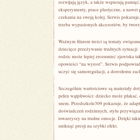
rozwijają język, a także wspierają pamięć
eksperymenty, prace plastyczne, a nawet 
czekania na swoją kolej. Serwis pokazuje,
trzeba wypasionych akcesoriów, by tworz
Ważnym filarem treści są tematy związan
dziecięce przeżywanie trudnych sytuacji:
rodzic może lepiej zrozumieć zjawiska ta
opowieści “na wyrost”. Serwis podpowiada
uczyć się samoregulacji, a dorosłemu za
Szczególnie wartościowe są materiały dot
pełen wątpliwości: dziecko może płakać,
snem. Przedszkole309 pokazuje, że adapt
doświadczeń rodzinnych, stylu przywiązan
towarzyszy na trudne emocje. Dzięki taki
uniknąć presji na szybki efekt.