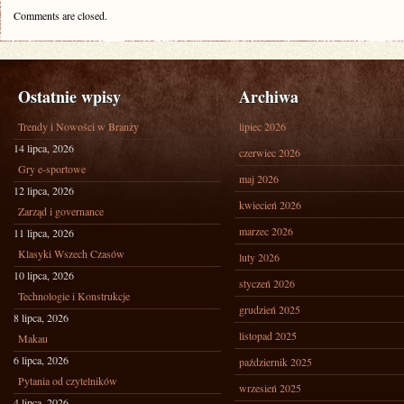
Comments are closed.
Ostatnie wpisy
Archiwa
Trendy i Nowości w Branży
lipiec 2026
14 lipca, 2026
czerwiec 2026
Gry e-sportowe
maj 2026
12 lipca, 2026
kwiecień 2026
Zarząd i governance
marzec 2026
11 lipca, 2026
Klasyki Wszech Czasów
luty 2026
10 lipca, 2026
styczeń 2026
Technologie i Konstrukcje
grudzień 2025
8 lipca, 2026
listopad 2025
Makau
6 lipca, 2026
październik 2025
Pytania od czytelników
wrzesień 2025
4 lipca, 2026