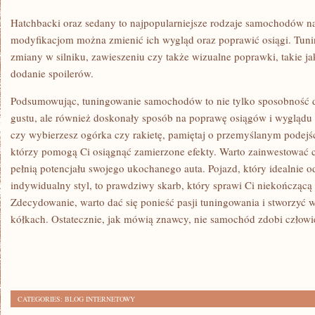
Hatchbacki oraz sedany to najpopularniejsze rodzaje samochodów n
modyfikacjom można zmienić ich wygląd oraz poprawić osiągi. Tun
zmiany w silniku, zawieszeniu czy także wizualne poprawki, ⁤takie jak
dodanie spoilerów.
Podsumowując, tuningowanie samochodów to nie tylko sposobność do‍ 
gustu, ale również doskonały sposób na poprawę osiągów i wyglądu 
czy wybierzesz ogórka ​czy rakietę, pamiętaj o przemyślanym‌ podejśc
którzy⁢ pomogą Ci osiągnąć zamierzone​ efekty.​ Warto zainwestować c
pełnią potencjału swojego ukochanego auta. Pojazd, który idealnie⁢ 
indywidualny styl, to prawdziwy skarb, który sprawi Ci niekończącą r
Zdecydowanie, warto dać się ponieść pasji tuningowania ⁣i stworzyć wł
kółkach. Ostatecznie, jak mówią znawcy,‍ nie ⁤samochód zdobi człow
CATEGORIES:
BLOG INTERNETOWY