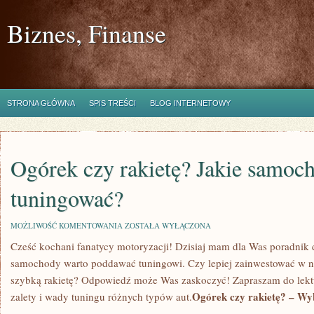
Biznes, Finanse
STRONA GŁÓWNA
SPIS TREŚCI
BLOG INTERNETOWY
Ogórek czy rakietę? Jakie samoc
tuningować?
OGÓREK
MOŻLIWOŚĆ KOMENTOWANIA
ZOSTAŁA WYŁĄCZONA
CZY
Cześć kochani fanatycy motoryzacji! Dzisiaj mam dla Was poradnik d
RAKIETĘ?
JAKIE
samochody warto poddawać tuningowi. Czy lepiej ‍zainwestować⁣ w n
SAMOCHODY
WARTO
szybką⁣ rakietę? Odpowiedź może Was ⁢zaskoczyć! Zapraszam do lekt
TUNINGOWAĆ?
Ogórek czy rakietę? – Wy
zalety i wady tuningu różnych typów​ aut.