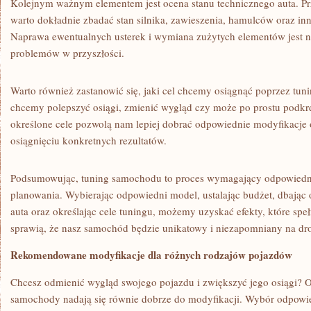
Kolejnym ważnym elementem​ jest ocena stanu technicznego​ auta. Pr
warto dokładnie zbadać stan silnika, zawieszenia, hamulców oraz in
Naprawa⁢ ewentualnych usterek i wymiana zużytych elementów jest ni
problemów w przyszłości.
Warto również zastanowić się, jaki cel ‍chcemy osiągnąć⁤ poprzez ⁣t
chcemy polepszyć osiągi,‍ zmienić wygląd czy ⁤może⁤ po prostu podkr
określone cele pozwolą ‌nam lepiej dobrać odpowiednie modyfikacje 
osiągnięciu konkretnych rezultatów.
Podsumowując, tuning⁤ samochodu to proces wymagający odpowiednieg
planowania. Wybierając odpowiedni model, ustalając budżet, dbając ⁢o
auta oraz określając cele tuningu, możemy ​uzyskać efekty, które spe
⁣sprawią, że nasz samochód będzie unikatowy i niezapomniany na⁢ dr
Rekomendowane modyfikacje dla‍ różnych rodzajów pojazdów
Chcesz⁤ odmienić wygląd⁤ swojego‍ pojazdu i zwiększyć jego osiągi? O
samochody‌ nadają się równie dobrze​ do modyfikacji. Wybór​ odpow