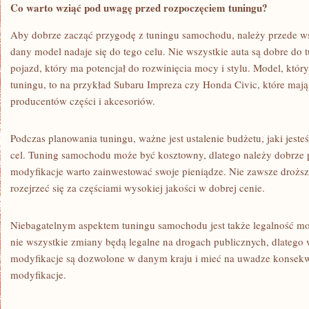
Co warto wziąć pod uwagę przed rozpoczęciem tuningu?
Aby dobrze zacząć przygodę z ⁣tuningu⁢ samochodu, należy przede ws
dany model nadaje się do tego celu. Nie wszystkie auta są dobre do 
pojazd, który ma ⁣potencjał do⁤ rozwinięcia mocy i stylu.‌ Model, któ
‍tuningu, to‍ na ⁤przykład ​Subaru Impreza czy Honda Civic, które maj
producentów​ części i ‌akcesoriów.
Podczas planowania tuningu, ważne jest ‌ustalenie ⁢budżetu, jaki jest
cel. Tuning samochodu⁤ może być kosztowny,⁤ dlatego należy dobrze p
modyfikacje warto ‍zainwestować swoje pieniądze. Nie​ zawsze droższ
rozejrzeć ⁤się za częściami wysokiej jakości w dobrej cenie.
Niebagatelnym aspektem tuningu⁣ samochodu jest ⁣także legalność mod
nie ​wszystkie zmiany ​będą⁢ legalne na‍ drogach publicznych, dlatego 
modyfikacje ⁤są dozwolone​ w danym kraju i mieć na uwadze​ konsekw
modyfikacje.