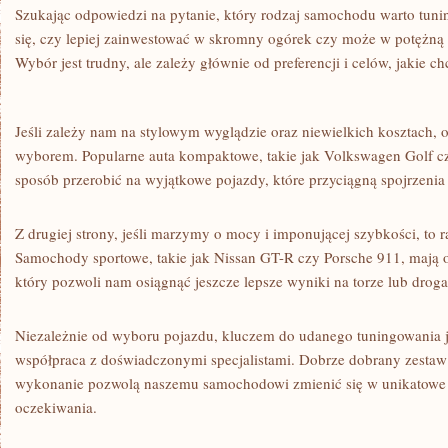
Szukając odpowiedzi na⁤ pytanie, ​który rodzaj samochodu warto tun
się, czy lepiej zainwestować w skromny ogórek czy może w⁣ potężną‌ r
Wybór jest trudny,​ ale zależy głównie od preferencji i celów, jakie c
Jeśli zależy nam na ⁤stylowym‌ wyglądzie oraz niewielkich kosztach,
wyborem.‌ Popularne auta ​kompaktowe, ⁣takie jak⁤ Volkswagen Golf cz
sposób przerobić na‍ wyjątkowe pojazdy, które przyciągną spojrzenia n
Z drugiej strony, jeśli marzymy o ‍mocy⁤ i ⁣imponującej szybkości,​ to 
Samochody sportowe, takie jak Nissan⁤ GT-R ⁤czy Porsche 911, mają
który pozwoli nam osiągnąć jeszcze lepsze wyniki na torze lub drog
Niezależnie od wyboru pojazdu, kluczem do ​udanego tuningowania j
współpraca z doświadczonymi specjalistami.⁢ Dobrze dobrany zestaw 
wykonanie pozwolą naszemu samochodowi zmienić się w unikatowe ‍au
oczekiwania.