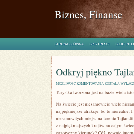
Biznes, Finanse
STRONA GŁÓWNA
SPIS TREŚCI
BLOG INT
Odkryj piękno Tajla
ODKRYJ
MOŻLIWOŚĆ KOMENTOWANIA
ZOSTAŁA WYŁĄC
PIĘKNO
Turystka tworzona jest na bazie wielu is
TAJLANDII
Na świecie jest niesamowicie wiele niesa
najpiękniejsze atrakcje, bo to nierealne. 
niesamowitych miejsc na terenie Tajland
z najpiękniejszych krajów na całym świe
egzotyczny kierunek? Cóż, pewnie inter