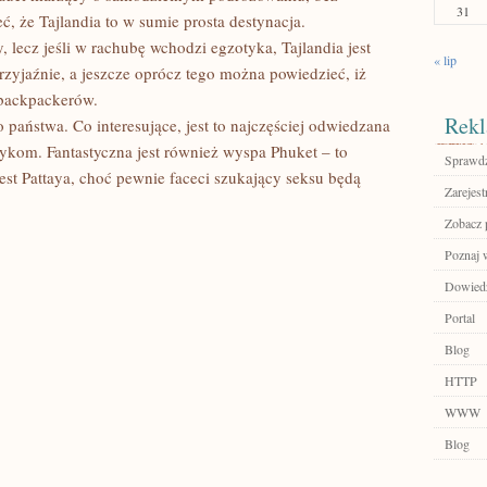
31
ć, że Tajlandia to w sumie prosta destynacja.
 lecz jeśli w rachubę wchodzi egzotyka, Tajlandia jest
« lip
zyjaźnie, a jeszcze oprócz tego można powiedzieć, iż
 backpackerów.
Rekl
o państwa. Co interesujące, jest to najczęściej odwiedzana
zykom. Fantastyczna jest również wyspa Phuket – to
Sprawdź
est Pattaya, choć pewnie faceci szukający seksu będą
Zarejest
Zobacz 
Poznaj 
Dowiedz 
Portal
Blog
HTTP
WWW
Blog