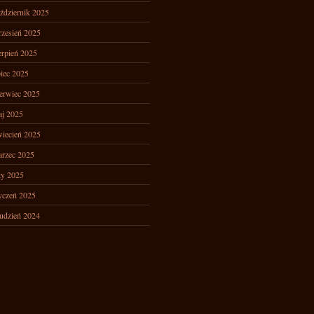
ździernik 2025
zesień 2025
erpień 2025
piec 2025
erwiec 2025
j 2025
iecień 2025
rzec 2025
ty 2025
yczeń 2025
udzień 2024