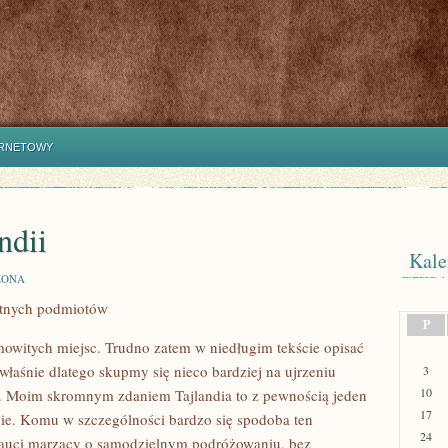
ERNETOWY
ndii
Kale
ZONA
totnych podmiotów
P
mowitych miejsc. Trudno zatem w niedługim tekście opisać
I właśnie dlatego skupmy się nieco bardziej na ujrzeniu
3
10
ii. Moim skromnym zdaniem Tajlandia to z pewnością jeden
17
cie. Komu w szczególności bardzo się spodoba ten
24
nauci marzący o samodzielnym podróżowaniu, bez