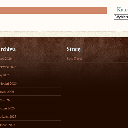
Kate
Kategorie
rchiwa
Strony
piec 2026
Spis Treści
erwiec 2026
j 2026
iecień 2026
rzec 2026
ty 2026
yczeń 2026
udzień 2025
stopad 2025