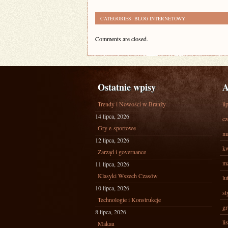
CATEGORIES:
BLOG INTERNETOWY
Comments are closed.
Ostatnie wpisy
A
Trendy i Nowości w Branży
li
14 lipca, 2026
cz
Gry e-sportowe
ma
12 lipca, 2026
kw
Zarząd i governance
ma
11 lipca, 2026
Klasyki Wszech Czasów
lu
10 lipca, 2026
st
Technologie i Konstrukcje
gr
8 lipca, 2026
li
Makau