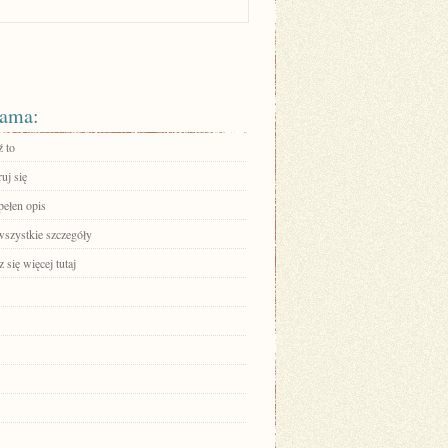
ama:
 to
ruj się
pełen opis
wszystkie szczegóły
się więcej tutaj