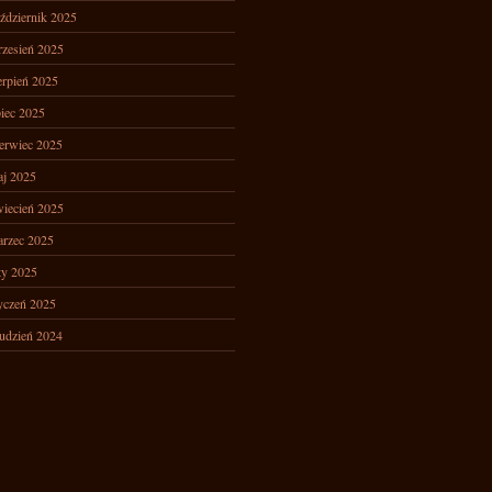
ździernik 2025
zesień 2025
erpień 2025
piec 2025
erwiec 2025
j 2025
iecień 2025
rzec 2025
ty 2025
yczeń 2025
udzień 2024