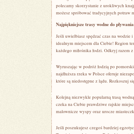
‍polecamy skorzystanie z urokliwych knaj
możesz spróbować tradycyjnych potraw maz
Najpiękniejsze trasy‍ wodne do pływania
Jeśli uwielbiasz spędzać ⁤czas⁣ na wodzie
idealnym ‌miejscem dla Ciebie! Region te
każdego miłośnika ⁣łodzi. Odkryj razem⁤ z 
Wyruszając w podróż łodzią po pomorskic
najdłuższa rzeka w ‌Polsce oferuje nieza
które są niedostępne z lądu. Rozkoszuj⁤ si
Kolejną niezwykle ‍popularną trasą wodną
⁤czeka na Ciebie prawdziwe rajskie miejsc
malownicze wyspy​ oraz urocze ⁤miasteczka,
Jeśli poszukujesz czegoś bardziej egzotyc