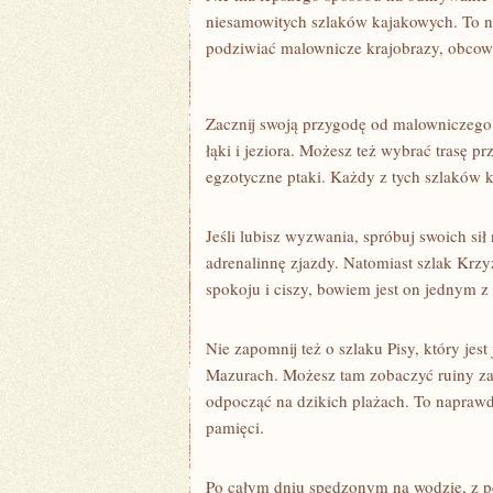
niesamowitych szlaków kajakowych. To n
podziwiać ‍malownicze krajobrazy, obcować
Zacznij swoją‌ przygodę od malowniczego 
łąki i jeziora. Możesz też wybrać trasę pr
egzotyczne ptaki. Każdy z tych szlaków k
Jeśli lubisz wyzwania, spróbuj swoich sił 
adrenalinnę ⁣zjazdy. Natomiast szlak Kr
spokoju i ciszy, ⁤bowiem jest on jednym
Nie zapomnij też o szlaku​ Pisy, który jes
Mazurach. Możesz tam​ zobaczyć ruiny zamku
odpocząć na dzikich ‍plażach. To‌ naprawd
pamięci.
Po ⁤całym dniu spędzonym na​ wodzie, z p