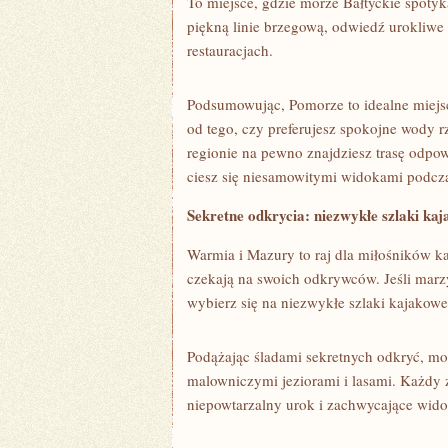
‍To miejsce, gdzie morze Bałtyckie spotyk
piękną linie brzegową,‍ odwiedź urokliwe 
restauracjach.
Podsumowując, ⁢Pomorze to idealne miejsc
od tego, ⁤czy preferujesz spokojne wody 
regionie na pewno znajdziesz trasę odpowie
ciesz się niesamowitymi widokami podcz
Sekretne odkrycia: niezwykłe szlaki ka
Warmia i⁢ Mazury to raj dla miłośników k
czekają na swoich odkrywców. Jeśli marz
wybierz się na niezwykłe szlaki kajakowe 
Podążając‌ śladami sekretnych odkryć,‍ moż
malowniczymi jeziorami i lasami. ⁢Każdy⁤
niepowtarzalny urok i zachwycające widok