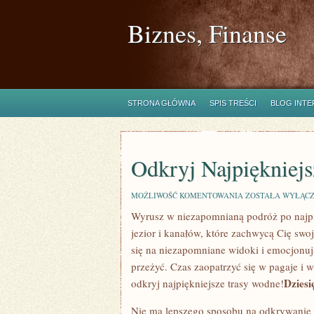
Biznes, Finanse
STRONA GŁÓWNA
SPIS TREŚCI
BLOG INT
Odkryj Najpiękniej
ODKRYJ
MOŻLIWOŚĆ KOMENTOWANIA
ZOSTAŁA WYŁĄC
NAJPIĘKNIEJSZE
Wyrusz w niezapomnianą podróż po najpię
TRASY
WODNE!
jezior​ i kanałów, które ⁢zachwycą Cię sw
się​ na niezapomniane widoki i ​emocjonu
przeżyć. Czas zaopatrzyć się w ⁢pagaje‌ i
Dziesi
odkryj najpiękniejsze trasy wodne!
Nie ma lepszego⁢ sposobu na‍ odkrywanie 