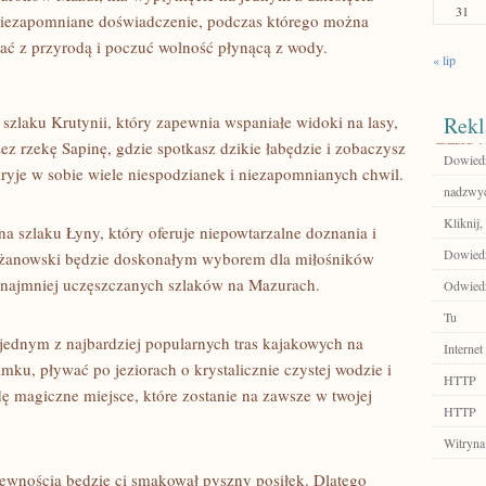
31
iezapomniane doświadczenie, podczas którego ‍można
 z​ przyrodą i ⁣poczuć ⁢wolność ⁣płynącą z wody.
« lip
szlaku Krutynii, który ⁢zapewnia wspaniałe widoki na lasy,
Rekl
zez ​rzekę Sapinę, gdzie spotkasz dzikie łabędzie i zobaczysz
Dowiedz 
ryje w sobie wiele⁤ niespodzianek i niezapomnianych chwil.
nadzwyc
Kliknij,
na szlaku Łyny, który​ oferuje niepowtarzalne ​doznania ​i
Dowiedz 
zyżanowski‌ będzie doskonałym wyborem ⁢dla miłośników
 z najmniej uczęszczanych szlaków na Mazurach.
Odwiedź
Tu
t jednym z najbardziej popularnych tras kajakowych ⁢na
Internet
, ⁤pływać po ⁣jeziorach o ⁤krystalicznie⁤ czystej‌ wodzie i
HTTP
ę​ magiczne miejsce, które zostanie⁣ na zawsze w ​twojej
HTTP
Witryna
ewnością będzie ​ci smakował pyszny⁢ posiłek. Dlatego