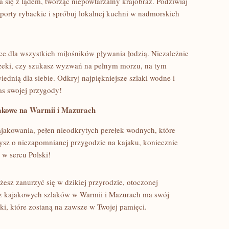
a się z lądem, tworząc niepowtarzalny krajobraz. Podziwiaj
porty rybackie i spróbuj ‍lokalnej⁣ kuchni w nadmorskich
e dla​ wszystkich miłośników pływania łodzią.​ Niezależnie
rzeki, czy ⁤szukasz wyzwań ‌na pełnym morzu, na ⁢tym
dnią dla​ siebie. ‌Odkryj‌ najpiękniejsze szlaki wodne i
as swojej przygody!
jakowe na Warmii i​ Mazurach
ajakowania, pełen nieodkrytych perełek wodnych, które
ysz o niezapomnianej przygodzie na kajaku, koniecznie
⁣w sercu Polski!
esz⁢ zanurzyć się w dzikiej⁢ przyrodzie,‌ otoczonej
 z ⁤kajakowych szlaków w Warmii i Mazurach⁤ ma swój‍
i, które zostaną na zawsze w Twojej ⁤pamięci.