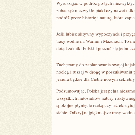
Wyruszając w⁣ podróż po tych niezwykłych
zobaczyć niezwykłe ptaki czy​ nawet od
‍podróż przez historię​ i naturę, która zapi
Jeśli⁢ lubisz aktywny wypoczynek i przyg
⁤trasy wodne na ​Warmii i Mazurach. To ni
dotąd zakątki ‌Polski i poczuć⁣ się jednocz
Zachęcamy do‌ zaplanowania swojej kajako
nocleg i ‍ruszaj​ w drogę w poszukiwaniu 
jeziora będzie dla Ciebie nowym sekretn
Podsumowując, Polska jest pełna niesamow
wszystkich miłośników natury i aktywneg
spokojne płynięcie rzeką ‌czy też ekscyt
siebie. Odkryj najpiękniejsze‍ trasy wodne 