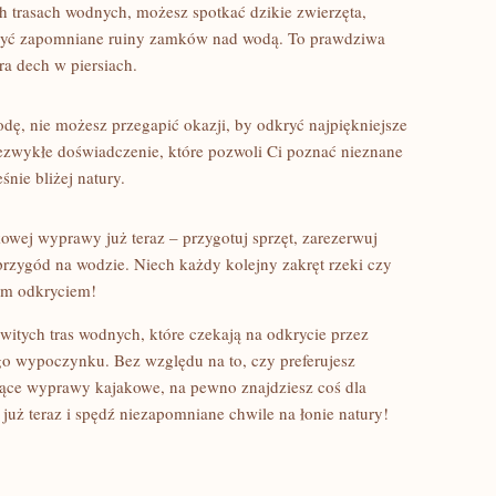
 ⁣trasach​ wodnych, możesz spotkać dzikie zwierzęta,
kryć zapomniane ruiny zamków nad ​wodą. To prawdziwa
era dech w​ piersiach.
odę, nie możesz przegapić okazji, by odkryć najpiękniejsze
ezwykłe doświadczenie, które‍ pozwoli⁢ Ci ⁤poznać nieznane
eśnie bliżej natury.
wej ‌wyprawy ⁢już teraz – przygotuj sprzęt, zarezerwuj
przygód na wodzie.⁣ Niech każdy kolejny‍ zakręt rzeki czy
ym⁤ odkryciem!
itych ‌tras wodnych, które czekają na odkrycie przez⁣
o⁢ wypoczynku. Bez względu na to, czy preferujesz
ujące wyprawy kajakowe, na pewno znajdziesz coś dla
już ⁤teraz i ​spędź niezapomniane chwile na⁢ łonie natury!