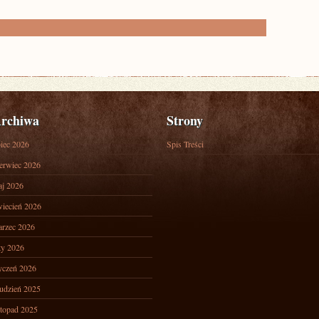
rchiwa
Strony
piec 2026
Spis Treści
erwiec 2026
j 2026
iecień 2026
rzec 2026
ty 2026
yczeń 2026
udzień 2025
stopad 2025