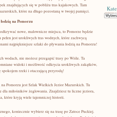
pek znajdujących się w ​pobliżu tras kajakowych. Tam
Kate
urskich, które ⁣na długo pozostaną⁣ w ‌twojej pamięci.
Kategorie
 ⁤łodzią na​ Pomorzu
 i odkrywać nowe, ⁣malownicze miejsca, to Pomorze będzie
n pełen jest urokliwych tras wodnych, które zachwycą
nami⁢ najpiękniejsze szlaki‍ do pływania ‍łodzią na⁣ Pomorzu!
h wodach, nie możesz przegapić trasy po Wiśle.⁣ Ta
pomniane widoki i możliwość⁤ odkrycia ⁣urokliwych zakątków,
ę spokojem rzeki ⁢i otaczającą przyrodą!
 na Pomorzu jest Szlak Wielkich Jezior Mazurskich. Tu
e dla miłośników żeglowania. Znajdziesz⁤ tu liczne jeziora,
 które kryją wiele ⁤tajemniczej historii.
znego, koniecznie wybierz się ⁤na trasę‌ po Zatoce Puckiej.