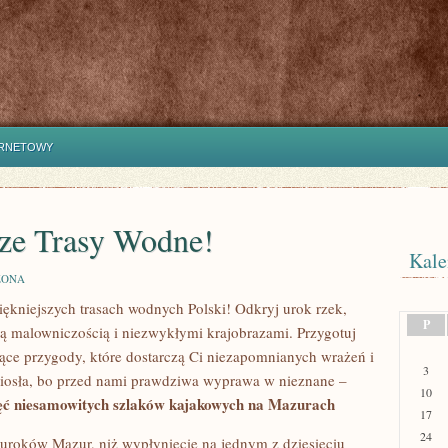
ERNETOWY
sze Trasy Wodne!
Kale
ZONA
kniejszych trasach wodnych Polski! Odkryj‍ urok rzek,
P
oją malowniczością i niezwykłymi krajobrazami. Przygotuj
jące przygody, które dostarczą Ci niezapomnianych ‌wrażeń i
3
⁢ wiosła, bo przed nami prawdziwa wyprawa w ⁤nieznane –
10
ęć niesamowitych⁤ szlaków kajakowych na⁤ Mazurach
17
24
uroków Mazur, ⁣niż wypłynięcie na‌ jednym⁢ z dziesięciu