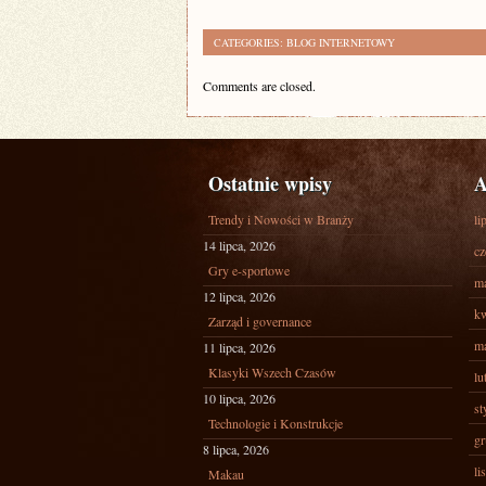
CATEGORIES:
BLOG INTERNETOWY
Comments are closed.
Ostatnie wpisy
A
Trendy i Nowości w Branży
li
14 lipca, 2026
cz
Gry e-sportowe
ma
12 lipca, 2026
kw
Zarząd i governance
ma
11 lipca, 2026
Klasyki Wszech Czasów
lu
10 lipca, 2026
st
Technologie i Konstrukcje
gr
8 lipca, 2026
li
Makau