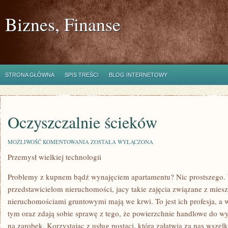
Biznes, Finanse
STRONA GŁÓWNA
SPIS TREŚCI
BLOG INTERNETOWY
Oczyszczalnie ścieków
OCZYSZCZALNIE
MOŻLIWOŚĆ KOMENTOWANIA
ZOSTAŁA WYŁĄCZONA
ŚCIEKÓW
Przemysł wielkiej technologii
Problemy z kupnem bądź wynajęciem apartamentu? Nic prostszego.
przedstawicielom nieruchomości, jacy takie zajęcia związane z miesz
nieruchomościami gruntowymi mają we krwi. To jest ich profesja, a w
tym oraz zdają sobie sprawę z tego, że powierzchnie handlowe do wy
na zarobek. Korzystając z usług postaci, która załatwia za nas wszel