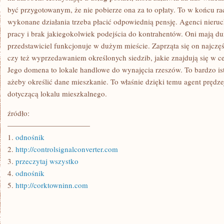
być przygotowanym, że nie pobierze ona za to opłaty. To w końcu rac
wykonane działania trzeba płacić odpowiednią pensję. Agenci nieruc
pracy i brak jakiegokolwiek podejścia do kontrahentów. Oni mają d
przedstawiciel funkcjonuje w dużym mieście. Zaprząta się on najczę
czy też wyprzedawaniem określonych siedzib, jakie znajdują się w ce
Jego domena to lokale handlowe do wynajęcia rzeszów. To bardzo ist
ażeby określić dane mieszkanie. To właśnie dzięki temu agent prędz
dotyczącą lokalu mieszkalnego.
źródło:
———————————
1.
odnośnik
2.
http://controlsignalconverter.com
3.
przeczytaj wszystko
4.
odnośnik
5.
http://corktowninn.com