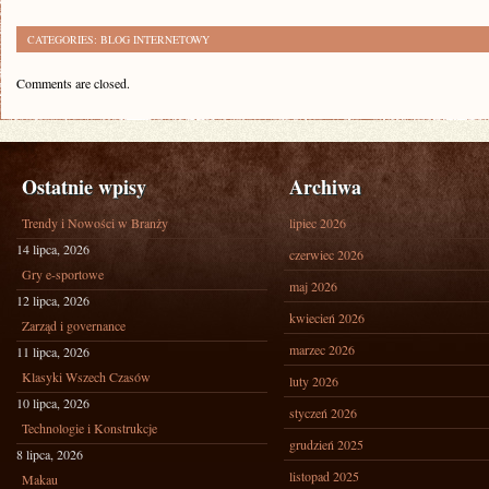
CATEGORIES:
BLOG INTERNETOWY
Comments are closed.
Ostatnie wpisy
Archiwa
Trendy i Nowości w Branży
lipiec 2026
14 lipca, 2026
czerwiec 2026
Gry e-sportowe
maj 2026
12 lipca, 2026
kwiecień 2026
Zarząd i governance
marzec 2026
11 lipca, 2026
Klasyki Wszech Czasów
luty 2026
10 lipca, 2026
styczeń 2026
Technologie i Konstrukcje
grudzień 2025
8 lipca, 2026
listopad 2025
Makau