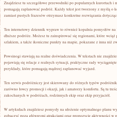
Znajdziesz tu szczegółowe przewodniki po popularnych kurortach i m
pomagają zaplanować podróż. Każdy tekst jest tworzony z myślą o 
zamiast pustych frazesów otrzymasz konkretne rozwiązania dotyczą
Ten internetowy dziennik wypraw to również kopalnia pomysłów na 
dłuższe podróże. Możesz tu zainspirować się regionami, które wcią
szlakiem, a także ikoniczne punkty na mapie, pokazane z inna niż zw
Powsinogi stawiają na realne doświadczenia. W tekstach nie znajdzie
pojawiają się relacje z realnych sytuacji, praktyczne rady wyciągnię
przykłady, które pomagają mądrzej zaplanować wyjazd.
Ten serwis podróżniczy jest skierowany do różnych typów podróżnik
zarówno łowcy promocji i okazji, jak i amatorzy komfortu. Są tu treś
zakochanych w podróżach, rodzinnych ekip oraz ekip przyjaciół.
W artykułach znajdziesz pomysły na ułożenie optymalnego planu wy
zobaczyć poza głównymi atrakcjami oraz propozycje aktywności w ró