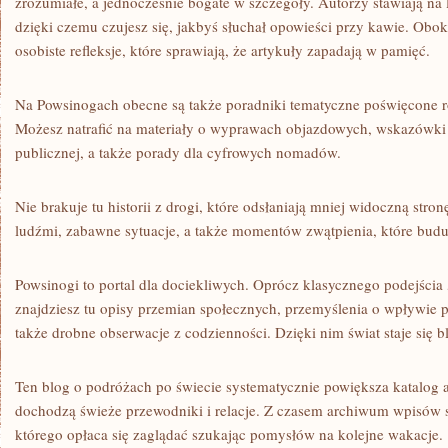
zrozumiałe, a jednocześnie bogate w szczegóły. Autorzy stawiają na 
dzięki czemu czujesz się, jakbyś słuchał opowieści przy kawie. Obok 
osobiste refleksje, które sprawiają, że artykuły zapadają w pamięć.
Na Powsinogach obecne są także poradniki tematyczne poświęcone 
Możesz natrafić na materiały o wyprawach objazdowych, wskazówki
publicznej, a także porady dla cyfrowych nomadów.
Nie brakuje tu historii z drogi, które odsłaniają mniej widoczną str
ludźmi, zabawne sytuacje, a także momentów zwątpienia, które bud
Powsinogi to portal dla dociekliwych. Oprócz klasycznego podejścia 
znajdziesz tu opisy przemian społecznych, przemyślenia o wpływie p
także drobne obserwacje z codzienności. Dzięki nim świat staje się bl
Ten blog o podróżach po świecie systematycznie powiększa katalog 
dochodzą świeże przewodniki i relacje. Z czasem archiwum wpisów st
którego opłaca się zaglądać szukając pomysłów na kolejne wakacje.