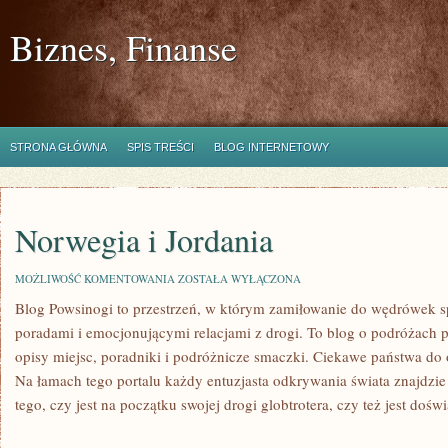
Biznes, Finanse
STRONA GŁÓWNA
SPIS TREŚCI
BLOG INTERNETOWY
Norwegia i Jordania
NORWEGIA
MOŻLIWOŚĆ KOMENTOWANIA
ZOSTAŁA WYŁĄCZONA
I
Blog Powsinogi to przestrzeń, w którym zamiłowanie do wędrówek s
JORDANIA
poradami i emocjonującymi relacjami z drogi. To blog o podróżach p
opisy miejsc, poradniki i podróżnicze smaczki. Ciekawe państwa do 
Na łamach tego portalu każdy entuzjasta odkrywania świata znajdzie 
tego, czy jest na początku swojej drogi globtrotera, czy też jest do