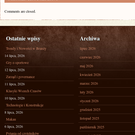
Comments are closed.
Ostatnie wpisy
Archiwa
Trendy i Nowości w Branży
lipiec 2026
14 lipca, 2026
czerwiec 2026
Gry e-sportowe
maj 2026
12 lipca, 2026
kwiecień 2026
Zarząd i governance
marzec 2026
11 lipca, 2026
Klasyki Wszech Czasów
luty 2026
10 lipca, 2026
styczeń 2026
Technologie i Konstrukcje
grudzień 2025
8 lipca, 2026
listopad 2025
Makau
6 lipca, 2026
październik 2025
Pytania od czytelników