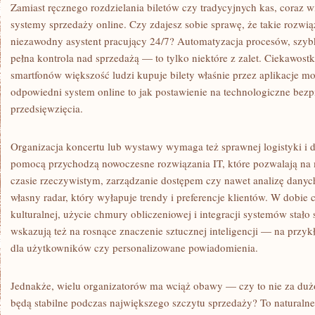
Zamiast ręcznego rozdzielania biletów czy tradycyjnych kas, coraz w
systemy sprzedaży online. Czy zdajesz sobie sprawę, że takie rozwią
niezawodny asystent pracujący 24/7? Automatyzacja procesów, szybka
pełna kontrola nad sprzedażą — to tylko niektóre z zalet. Ciekawostką
smartfonów większość ludzi kupuje bilety właśnie przez aplikacje mo
odpowiedni system online to jak postawienie na technologiczne bez
przedsięwzięcia.
Organizacja koncertu lub wystawy wymaga też sprawnej logistyki i 
pomocą przychodzą nowoczesne rozwiązania IT, które pozwalają na
czasie rzeczywistym, zarządzanie dostępem czy nawet analizę danych
własny radar, który wyłapuje trendy i preferencje klientów. W dobie 
kulturalnej, użycie chmury obliczeniowej i integracji systemów stało
wskazują też na rosnące znaczenie sztucznej inteligencji — na prz
dla użytkowników czy personalizowane powiadomienia.
Jednakże, wielu organizatorów ma wciąż obawy — czy to nie za duż
będą stabilne podczas największego szczytu sprzedaży? To naturalne