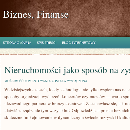
Biznes, Finanse
STRONA GŁÓWNA
SPIS TREŚCI
BLOG INTERNETOWY
Nieruchomości jako sposób na zy
NIERUCHOMOŚCI
MOŻLIWOŚĆ KOMENTOWANIA
ZOSTAŁA WYŁĄCZONA
JAKO
W dzisiejszych czasach, kiedy technologia nie tylko wspiera nas na c
SPOSÓB
NA
sposoby organizacji wydarzeń, koncertów czy muzeów — warto spojr
ZYSK!
niezawodnego partnera w branży eventowej. Zastanawiasz się, jak 
ułatwić zarządzanie tym wszystkim? Odpowiedź jest prosta: bez nich 
skuteczne funkcjonowanie w dynamicznym świecie rozrywki i kultur