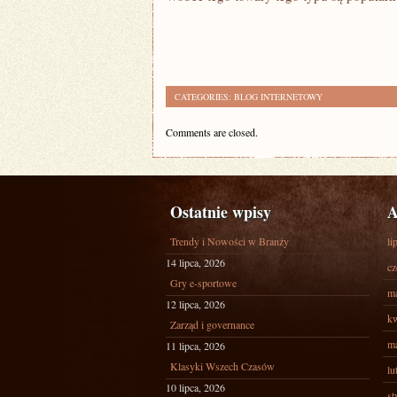
CATEGORIES:
BLOG INTERNETOWY
Comments are closed.
Ostatnie wpisy
A
Trendy i Nowości w Branży
li
14 lipca, 2026
cz
Gry e-sportowe
ma
12 lipca, 2026
kw
Zarząd i governance
ma
11 lipca, 2026
Klasyki Wszech Czasów
lu
10 lipca, 2026
st