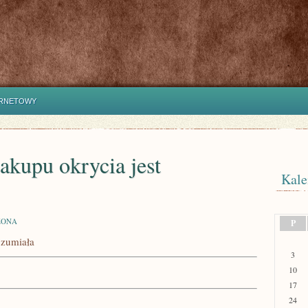
ERNETOWY
akupu okrycia jest
Kale
ZONA
P
ozumiała
3
10
17
24