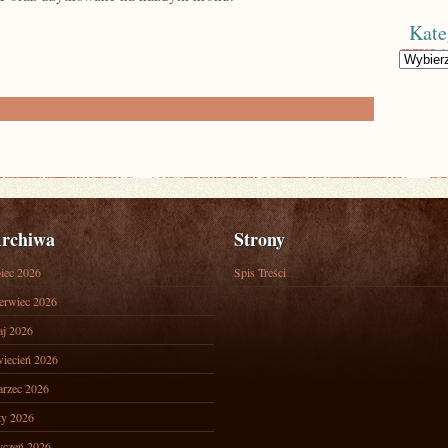
Kate
Kategorie
rchiwa
Strony
piec 2026
Spis Treści
erwiec 2026
j 2026
iecień 2026
rzec 2026
ty 2026
yczeń 2026