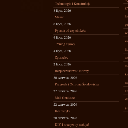
Technologie i Konstrukcje
gr
8 lipca, 2026
li
Makau
6 lipca, 2026
pa
Pytania od czytelników
wr
4 lipca, 2026
si
Trening siłowy
li
4 lipca, 2026
Zgorzelec
cz
2 lipca, 2026
ma
Bezpieczeństwo i Normy
kw
30 czerwca, 2026
ma
Przyroda i Ochrona Środowiska
lu
27 czerwca, 2026
Mali Geniusze
st
22 czerwca, 2026
gr
Kosmetyki
20 czerwca, 2026
DIY i kreatywny makijaż