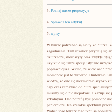
3.
Poznaj nasze propozycje
4.
Sprawdź ten artykuł
5.
wpisy
W biurze potrzebne są nie tylko biurka, 
zagadnienia. Tam również przydają się ar
dziurkacze, skoroszyty oraz zwykłe długo
użytkuje się także specjalistyczne urządz
poprawniejsza. Widać, że wiele osób pra
momencie jest to wzorzec. Hurtownie, jaki
wiedzą, że one się niezmiernie szybko z
cały czas zamawiać do biura specjalistyc
musimy się o nic niepokoić. Okazuje się
szkolnymi. One potrafią być pomocne nie t
papiernicze. Ich szerokie spektrum przez
Wobec tego towary tego typu są popular