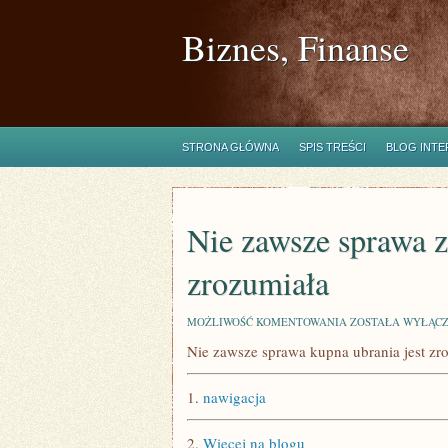
Biznes, Finanse
STRONA GŁÓWNA
SPIS TREŚCI
BLOG INT
Nie zawsze sprawa z
zrozumiała
NIE
MOŻLIWOŚĆ KOMENTOWANIA
ZOSTAŁA WYŁĄC
ZAWSZE
Nie zawsze sprawa kupna ubrania jest zr
SPRAWA
ZAKUPU
OKRYCIA
1.
nawigacja
JEST
ZROZUMIAŁA
2.
Więcej na blogu