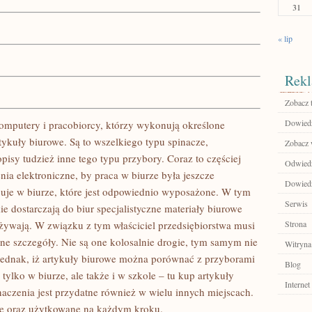
31
« lip
Rekl
Zobacz 
Dowiedz 
komputery i pracobiorcy, którzy wykonują określone
tykuły biurowe. Są to wszelkiego typu spinacze,
Zobacz 
pisy tudzież inne tego typu przybory. Coraz to częściej
Odwiedź
enia elektroniczne, by praca w biurze była jeszcze
Dowiedz
cuje w biurze, które jest odpowiednio wyposażone. W tym
Serwis
e dostarczają do biur specjalistyczne materiały biurowe
używają. W związku z tym właściciel przedsiębiorstwa musi
Strona
zne szczegóły. Nie są one kolosalnie drogie, tym samym nie
Witryna
 jednak, iż artykuły biurowe można porównać z przyborami
Blog
ylko w biurze, ale także i w szkole – tu kup artykuły
Internet
naczenia jest przydatne również w wielu innych miejscach.
ne oraz użytkowane na każdym kroku.