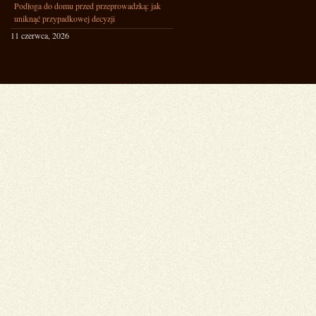
Podłoga do domu przed przeprowadzką: jak
uniknąć przypadkowej decyzji
11 czerwca, 2026