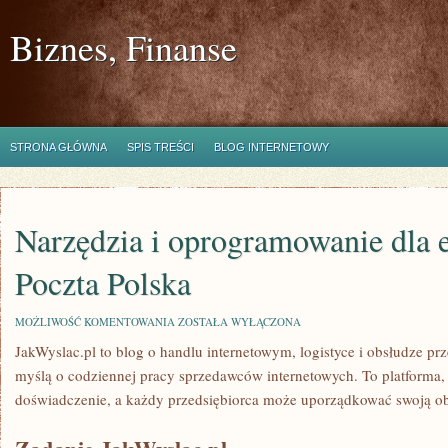
Biznes, Finanse
STRONA GŁÓWNA
SPIS TREŚCI
BLOG INTERNETOWY
Narzędzia i oprogramowanie dla 
Poczta Polska
NARZĘDZIA
MOŻLIWOŚĆ KOMENTOWANIA
ZOSTAŁA WYŁĄCZONA
I
JakWyslac.pl to blog o handlu internetowym, logistyce i obsłudze prz
OPROGRAMOWANIE
DLA
myślą o codziennej pracy sprzedawców internetowych. To platforma
E-
COMMERCE
doświadczenie, a każdy przedsiębiorca może uporządkować swoją o
I
POCZTA
POLSKA