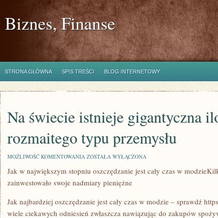
Biznes, Finanse
STRONA GŁÓWNA
SPIS TREŚCI
BLOG INTERNETOWY
Na świecie istnieje gigantyczna il
rozmaitego typu przemysłu
NA
MOŻLIWOŚĆ KOMENTOWANIA
ZOSTAŁA WYŁĄCZONA
ŚWIECIE
Jak w największym stopniu oszczędzanie jest cały czas w modzieKil
ISTNIEJE
GIGANTYCZNA
zainwestowało swoje nadmiary pieniężne
ILOŚĆ
GAŁĘZI
ROZMAITEGO
Jak najbardziej oszczędzanie jest cały czas w modzie – sprawdź https:
TYPU
wiele ciekawych odniesień zwłaszcza nawiązując do zakupów spoży
PRZEMYSŁU