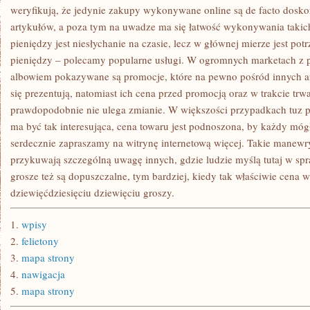
weryfikują, że jedynie zakupy wykonywane online są de facto dosko
artykułów, a poza tym na uwadze ma się łatwość wykonywania taki
pieniędzy jest niesłychanie na czasie, lecz w głównej mierze jest po
pieniędzy – polecamy popularne usługi. W ogromnych marketach z pr
albowiem pokazywane są promocje, które na pewno pośród innych a
się prezentują, natomiast ich cena przed promocją oraz w trakcie trw
prawdopodobnie nie ulega zmianie. W większości przypadkach tuz p
ma być tak interesująca, cena towaru jest podnoszona, by każdy mógł 
serdecznie zapraszamy na witrynę internetową więcej. Takie manewr
przykuwają szczególną uwagę innych, gdzie ludzie myślą tutaj w sp
grosze też są dopuszczalne, tym bardziej, kiedy tak właściwie cena w
dziewięćdziesięciu dziewięciu groszy.
1.
wpisy
2.
felietony
3.
mapa strony
4.
nawigacja
5.
mapa strony