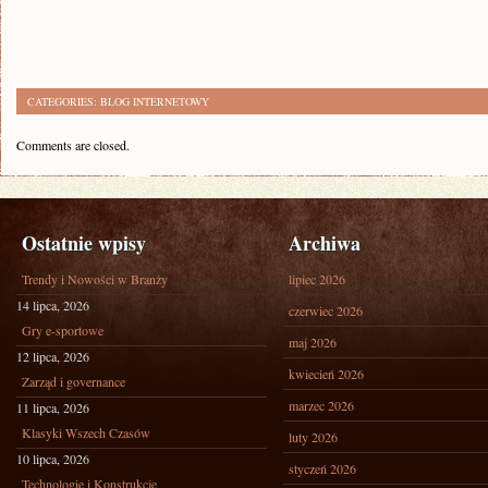
CATEGORIES:
BLOG INTERNETOWY
Comments are closed.
Ostatnie wpisy
Archiwa
Trendy i Nowości w Branży
lipiec 2026
14 lipca, 2026
czerwiec 2026
Gry e-sportowe
maj 2026
12 lipca, 2026
kwiecień 2026
Zarząd i governance
marzec 2026
11 lipca, 2026
Klasyki Wszech Czasów
luty 2026
10 lipca, 2026
styczeń 2026
Technologie i Konstrukcje