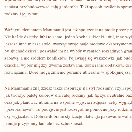
zamiast przebudowywać całą garderobę. Taki sposób myślenia sprawi
rodziny i jej rytmu.
Ważnym elementem Mammamii jest też spojrzenie na modę przez pry
Nie każde dziecko lubi to samo: jedno kocha sukienki i tiul, inne wyb
jeszcze inne miesza style, tworząc swoje małe modowe eksperymenty
by słuchać dzieci i pozwalać im na wybór w ramach rozsądnych grani
zabawą, a nie źródłem konfliktów. Pojawiają się wskazówki, jak bu
dziecka: wybór między dwoma zestawami, dobieranie dodatków, dec
rozwiązania, które mogą zmienić poranne ubieranie w spokojniejszą 
Na Mammamii znajdziesz także inspiracje na styl rodzinny, czyli sp
jak tworzyć paletę kolorów dla całej rodziny, jak łączyć neutralne b
oraz jak planować ubrania na wspólne wyjścia i zdjęcia, żeby wygląda
„przebraniowo”. To podejście jest szczególnie pomocne przy rodzinn
czy wyjazdach. Dobrze dobrane stylizacje ułatwiają pakowanie walizki
panuje przyjemny ład, ale bez sztuczności.