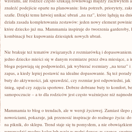
wzorami, ale rodzice często szukają równowagi między zachwytem 
znaleźć podejście oparte na planowaniu: lista potrzeb, priorytety, za
szafie. Dzięki temu łatwiej unikać ubrań „na raz”, które lądują na dn
działa zasada kompletowania zestawów: jeden nowy element powinie
które dziecko już ma. Mammamia inspiruje do tworzenia garderoby, kt
kombinacji bez kupowania dziesiątek nowych ubrań.
Nie brakuje też tematów związanych z rozmiarówką i dopasowaniem.
jedno dziecko mieści się w danym rozmiarze przez dwa miesiące, a i
blogu pojawiają się podpowiedzi, jak wybierać rozmiary „na teraz” i
zapas, a kiedy lepiej postawić na idealne dopasowanie. Są też porad
buty do aktywności, jak sprawdzić, czy rozmiar jest odpowiedni, ja
śnieg, upał czy zajęcia sportowe. Dobrze dobrane buty to komfort, b
samopoczucie – a to dla rodziców jest często ważniejsze niż najmodn
Mammamia to blog o trendach, ale w wersji życiowej. Zamiast ślepo
nowościami, pokazuje, jak przenosić inspiracje do realnego życia: do
na piknik, do sklepu. Trend staje się tu pomysłem, a nie obowiązkiem
wprowadzić modny kolor lub wzór w małej dawce: w czapce, swetrze