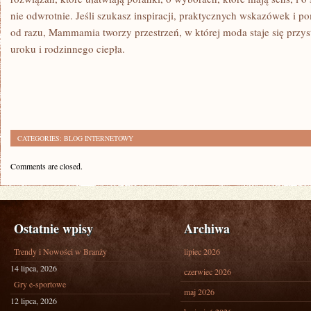
nie odwrotnie. Jeśli szukasz inspiracji, praktycznych wskazówek i p
od razu, Mammamia tworzy przestrzeń, w której moda staje się przys
uroku i rodzinnego ciepła.
CATEGORIES:
BLOG INTERNETOWY
Comments are closed.
Ostatnie wpisy
Archiwa
Trendy i Nowości w Branży
lipiec 2026
14 lipca, 2026
czerwiec 2026
Gry e-sportowe
maj 2026
12 lipca, 2026