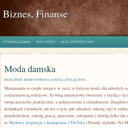
Biznes, Finanse
STRONA GŁÓWNA
SPIS TREŚCI
BLOG INTERNETOWY
Moda damska
MODA
MOŻLIWOŚĆ KOMENTOWANIA
ZOSTAŁA WYŁĄCZONA
DAMSKA
Mammamia to ciepłe miejsce w sieci, w którym moda dla młodych o
codziennością rodziców. To blog internetowy tworzony z myślą o tych
swoje pociechy praktycznie, a jednocześnie z charakterem. Znajdziesz
dodatkach i trendach, ale też o tym, jak odnaleźć własny styl w zabi
przedszkolem, szkołą, pracą, spacerem, zakupami i chwilą tylko dla 
to
Modowe inspiracje z Instagrama i TikToka
i Porady stylistki. Na