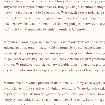
zasadą. To raczej narzędzie, dzięki której łatwiej wybrać rzeczy do
aktywności i temperamentu dziecka. Blog pokazuje, że ubrania mogą
rozwój, a jednocześnie być estetyczne. W tekstach często pojawiają 
fasony, które nie krępują, nie gryzą i nie przeszkadzają w bieganiu,
placu zabaw. Dla wielu rodzin to właśnie wygoda jest pierwszym kryt
wzór i styl – i Mammamia świetnie rozumie tę kolejność.
Jednym z filarów bloga są inspiracje dla najmłodszych: od bobasów
zależności od sezonu możesz trafić na pomysły na stylizacje letnie, 
Pojawiają się tu propozycje warstwowych ubrań, porady dotyczące łą
to, jak tworzyć zestawy „na cebulkę”, żeby dziecko nie przegrzewało 
dworze. W praktyce liczy się też łatwość ubierania – dlatego często p
czy sznurówki, suwaki czy guziki, elastyczna talia czy klasyczny pas
Mammamia to również przestrzeń dla rodziców, którzy chcą wyglądać ś
poczucia, że muszą spędzać pół dnia przed szafą. W artykułach znajd
mądrzej” – czyli jak tworzyć garderobę kapsułową, jak dobierać bazę (
legginsy, sukienki, koszule), a potem dodawać akcenty, które robią 