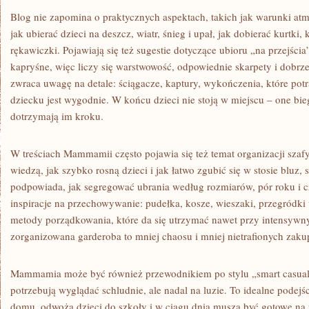
Blog nie zapomina o praktycznych aspektach, takich jak warunki atm
jak ubierać dzieci na deszcz, wiatr, śnieg i upał, jak dobierać kurtki
rękawiczki. Pojawiają się też sugestie dotyczące ubioru „na przejścia
kapryśne, więc liczy się warstwowość, odpowiednie skarpety i dob
zwraca uwagę na detale: ściągacze, kaptury, wykończenia, które pot
dziecku jest wygodnie. W końcu dzieci nie stoją w miejscu – one bieg
dotrzymają im kroku.
W treściach Mammamii często pojawia się też temat organizacji szafy 
wiedzą, jak szybko rosną dzieci i jak łatwo zgubić się w stosie bluz, 
podpowiada, jak segregować ubrania według rozmiarów, pór roku i cz
inspiracje na przechowywanie: pudełka, kosze, wieszaki, przegródki 
metody porządkowania, które da się utrzymać nawet przy intensywny
zorganizowana garderoba to mniej chaosu i mniej nietrafionych zak
Mammamia może być również przewodnikiem po stylu „smart casual”
potrzebują wyglądać schludnie, ale nadal na luzie. To idealne podejśc
domu, odwożą dzieci do szkoły i w ciągu dnia muszą być gotowe na r