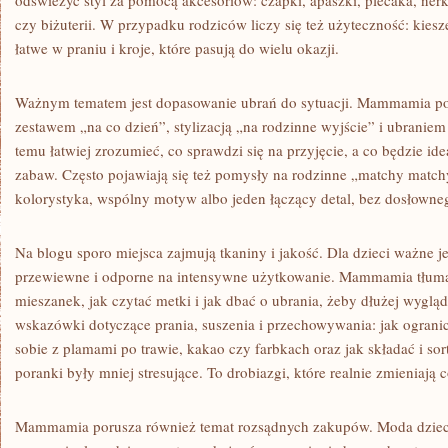
odświeżyć styl za pomocą akcesoriów: czapki, apaszki, plecaka, ner
czy biżuterii. W przypadku rodziców liczy się też użyteczność: kies
łatwe w praniu i kroje, które pasują do wielu okazji.
Ważnym tematem jest dopasowanie ubrań do sytuacji. Mammamia po
zestawem „na co dzień”, stylizacją „na rodzinne wyjście” i ubranie
temu łatwiej zrozumieć, co sprawdzi się na przyjęcie, a co będzie id
zabaw. Często pojawiają się też pomysły na rodzinne „matchy match
kolorystyka, wspólny motyw albo jeden łączący detal, bez dosłowneg
Na blogu sporo miejsca zajmują tkaniny i jakość. Dla dzieci ważne je
przewiewne i odporne na intensywne użytkowanie. Mammamia tłuma
mieszanek, jak czytać metki i jak dbać o ubrania, żeby dłużej wygląd
wskazówki dotyczące prania, suszenia i przechowywania: jak ogranic
sobie z plamami po trawie, kakao czy farbkach oraz jak składać i so
poranki były mniej stresujące. To drobiazgi, które realnie zmieniają 
Mammamia porusza również temat rozsądnych zakupów. Moda dziecię