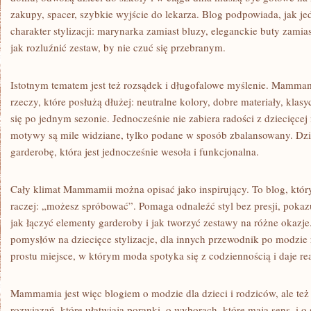
zakupy, spacer, szybkie wyjście do lekarza. Blog podpowiada, jak 
charakter stylizacji: marynarka zamiast bluzy, eleganckie buty zamia
jak rozluźnić zestaw, by nie czuć się przebranym.
Istotnym tematem jest też rozsądek i długofalowe myślenie. Mamma
rzeczy, które posłużą dłużej: neutralne kolory, dobre materiały, klasyc
się po jednym sezonie. Jednocześnie nie zabiera radości z dziecięce
motywy są mile widziane, tylko podane w sposób zbalansowany. Dzi
garderobę, która jest jednocześnie wesoła i funkcjonalna.
Cały klimat Mammamii można opisać jako inspirujący. To blog, któr
raczej: „możesz spróbować”. Pomaga odnaleźć styl bez presji, pokazu
jak łączyć elementy garderoby i jak tworzyć zestawy na różne okazje
pomysłów na dziecięce stylizacje, dla innych przewodnik po modzie 
prostu miejsce, w którym moda spotyka się z codziennością i daje re
Mammamia jest więc blogiem o modzie dla dzieci i rodziców, ale też
rozwiązań, które ułatwiają poranki, o wyborach, które mają sens, i o s