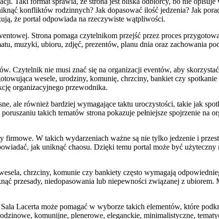
cji. Taki format sprawia, że strona jest bliska odbiorcy, bo nie opisuje
uniknąć konfliktów rodzinnych? Jak dopasować ilość jedzenia? Jak po
ują, że portal odpowiada na rzeczywiste wątpliwości.
entowej. Strona pomaga czytelnikom przejść przez proces przygotowa
imatu, muzyki, ubioru, zdjęć, prezentów, planu dnia oraz zachowania po
atów. Czytelnik nie musi znać się na organizacji eventów, aby skorzyst
ygotowująca wesele, urodziny, komunię, chrzciny, bankiet czy spotkan
kcję organizacyjnego przewodnika.
sne, ale również bardziej wymagające taktu uroczystości, takie jak spo
 poruszaniu takich tematów strona pokazuje pełniejsze spojrzenie na 
 firmowe. W takich wydarzeniach ważne są nie tylko jedzenie i przest
wiadać, jak uniknąć chaosu. Dzięki temu portal może być użyteczny ni
wesela, chrzciny, komunie czy bankiety często wymagają odpowiedniego 
knąć przesady, niedopasowania lub niepewności związanej z ubiorem. 
 Sala Lacerta może pomagać w wyborze takich elementów, które podkre
rodzinowe, komunijne, plenerowe, eleganckie, minimalistyczne, tema