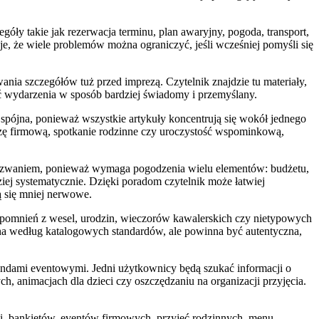
óły takie jak rezerwacja terminu, plan awaryjny, pogoda, transport,
je, że wiele problemów można ograniczyć, jeśli wcześniej pomyśli się
ia szczegółów tuż przed imprezą. Czytelnik znajdzie tu materiały,
wać wydarzenia w sposób bardziej świadomy i przemyślany.
e spójna, ponieważ wszystkie artykuły koncentrują się wokół jednego
ezę firmową, spotkanie rodzinne czy uroczystość wspominkową,
 wyzwaniem, ponieważ wymaga pogodzenia wielu elementów: budżetu,
dziej systematycznie. Dzięki poradom czytelnik może łatwiej
ą się mniej nerwowe.
wspomnień z wesel, urodzin, wieczorów kawalerskich czy nietypowych
lna według katalogowych standardów, ale powinna być autentyczna,
endami eventowymi. Jedni użytkownicy będą szukać informacji o
h, animacjach dla dzieci czy oszczędzaniu na organizacji przyjęcia.
i, bankietów, eventów firmowych, przyjęć rodzinnych, menu,