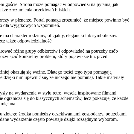
szeni goście. Strona może pomagać w odpowiedzi na pytania, jak
także zrozumienia oczekiwań bliskich.
mprezy w plenerze. Portal pomaga zrozumieć, że miejsce powinno być
tło dla wyjątkowych wspomnień.
 ma charakter rodzinny, oficjalny, elegancki lub symboliczny.
lecz także odpowiedzialność.
spirować różne grupy odbiorców i odpowiadać na potrzeby osób
rozwiązać konkretny problem, który pojawił się tuż przed
niej okazują się ważne. Dlatego treści tego typu pomagają
e dzięki nim upewnić się, że niczego nie pominął. Takie materiały
sły na wydarzenia w stylu retro, wesela inspirowane filmami,
nie ogranicza się do klasycznych schematów, lecz pokazuje, że każde
amiętana.
kaniu złotego środka pomiędzy oczekiwaniami gospodarzy, potrzebami
a udane wydarzenie często powstaje dzięki rozsądnym wyborom.