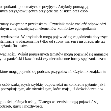
go spotkania po tematyczne przyjęcie. Artykuły pomagają
łych przygotowujących przyjęcie dla bliskich oraz osób
a tematy związane z przekąskami. Czytelnik może znaleźć odpowiedzi
z jednym z najważniejszych elementów komfortowego spotkania.
y wydarzenia. W artykułach mogą pojawiać się zagadnienia dotyczące
nizację wydarzenia nie tylko od strony marzeń i inspiracji, ale też
yrężania finansów.
grować gości. Wśród poruszanych tematów mogą pojawiać się animacje
 na panieński i kawalerski czy niecodzienne formy spędzania czasu
, które mogą pojawić się podczas przygotowań. Czytelnik znajdzie tu
a osób szukających szybkiej odpowiedzi na konkretne pytanie, jak i
 początkującym, ale również tym, które mają już doświadczenie w
ępnością różnych usług. Dlatego w serwisie mogą pojawiać się
otrzeb, gustu i możliwości.