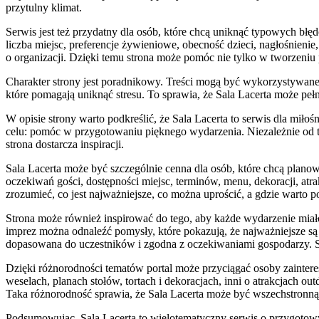
przytulny klimat.
Serwis jest też przydatny dla osób, które chcą uniknąć typowych błę
liczba miejsc, preferencje żywieniowe, obecność dzieci, nagłośnieni
o organizacji. Dzięki temu strona może pomóc nie tylko w tworzeniu pi
Charakter strony jest poradnikowy. Treści mogą być wykorzystywane 
które pomagają uniknąć stresu. To sprawia, że Sala Lacerta może peł
W opisie strony warto podkreślić, że Sala Lacerta to serwis dla mił
celu: pomóc w przygotowaniu pięknego wydarzenia. Niezależnie od t
strona dostarcza inspiracji.
Sala Lacerta może być szczególnie cenna dla osób, które chcą pla
oczekiwań gości, dostępności miejsc, terminów, menu, dekoracji, atrak
zrozumieć, co jest najważniejsze, co można uprościć, a gdzie warto 
Strona może również inspirować do tego, aby każde wydarzenie miał
imprez można odnaleźć pomysły, które pokazują, że najważniejsze są
dopasowana do uczestników i zgodna z oczekiwaniami gospodarzy. Sal
Dzięki różnorodności tematów portal może przyciągać osoby zainter
weselach, planach stołów, tortach i dekoracjach, inni o atrakcjach 
Taka różnorodność sprawia, że Sala Lacerta może być wszechstronną b
Podsumowując, Sala Lacerta to wielotematyczny serwis o przygotowy