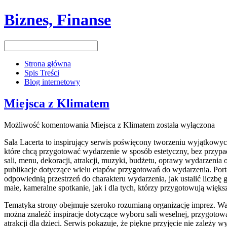
Biznes, Finanse
Strona główna
Spis Treści
Blog internetowy
Miejsca z Klimatem
Możliwość komentowania
Miejsca z Klimatem
została wyłączona
Sala Lacerta to inspirujący serwis poświęcony tworzeniu wyjątkowy
które chcą przygotować wydarzenie w sposób estetyczny, bez przypa
sali, menu, dekoracji, atrakcji, muzyki, budżetu, oprawy wydarzenia
publikacje dotyczące wielu etapów przygotowań do wydarzenia. Porta
odpowiednią przestrzeń do charakteru wydarzenia, jak ustalić liczbę
małe, kameralne spotkanie, jak i dla tych, którzy przygotowują więk
Tematyka strony obejmuje szeroko rozumianą organizację imprez. Waż
można znaleźć inspiracje dotyczące wyboru sali weselnej, przygotowa
atrakcji dla dzieci. Serwis pokazuje, że piękne przyjęcie nie zależ