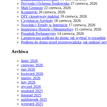
Przyroda i Ochrona Środowiska
27 czerwca, 2026
Mali Geniusze
22 czerwca, 2026
Kosmetyki
20 czerwca, 2026
DIY i kreatywny makijaż
19 czerwca, 2026
Czytelnicze Artykuły
18 czerwca, 2026
Nowinki i Trendy w Internecie
17 czerwca, 2026
Inspirujące Historie i Metamorfozy
15 czerwca, 2026
Poradnik Perfumeryjny
14 czerwca, 2026
Laminowana podłoga do domu: jak wybrać ją rozsądnie
Podłoga do domu przed przeprowadzką: jak uniknąć prz
Archiwa
lipiec 2026
czerwiec 2026
maj 2026
kwiecień 2026
marzec 2026
luty 2026
styczeń 2026
grudzień 2025
listopad 2025
październik 2025
wrzesień 2025