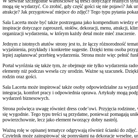
W serwisie szczególnie wartościowe są treści dotyczące realnych sytua
mogą się wydarzyć. Co zrobić, gdy część gości się nie pojawi? Jak 
atrakcje? Jak przygotować miejsce do zdjęć? Tego typu pytania pokaz
Sala Lacerta może być także postrzegana jako kompendium wiedzy ev
inspiracje dotyczące zaproszeń, stołów, dekoracji, menu, atrakcji, kl
organizacji wydarzenia, w którym każdy detal może mieć znaczenie.
Jednym z istotnych atutów strony jest to, że łączy różnorodność tem
wyjaśnienia, przykłady i konkretne sugestie. Dzięki temu osoba prz
lepiej zaplanować przebieg wydarzenia. Strona może więc pełnić fun
Portal wyróżnia się także tym, że obejmuje nie tylko wydarzenia rado
elementy niż podczas wesela czy urodzin. Ważne są szacunek. Dzięki
rodzin oraz gości.
Sala Lacerta może inspirować także osoby odpowiedzialne za wyjazdy
integracja, komfort pracy i odpowiednia oprawa. Artykuły mogą podpo
wydarzeń biznesowych.
Strona poświęca uwagę również dress code’owi. Przyjęcia rodzinne, 
się wygodnie. Tego typu treści są przydatne, ponieważ pomagają uni
powierzchownie, lecz jako element tworzący dobry nastrój.
Ważną rolę w opisanej tematyce odgrywają również ścianki do zdjęć.
Czytelnik może zainspirować się pomysłami na dekoracje weselne, u