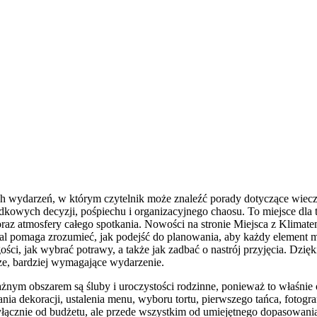
ch wydarzeń, w którym czytelnik może znaleźć porady dotyczące wiecz
dkowych decyzji, pośpiechu i organizacyjnego chaosu. To miejsce dla
 oraz atmosfery całego spotkania. Nowości na stronie Miejsca z Klimat
l pomaga zrozumieć, jak podejść do planowania, aby każdy element mia
 gości, jak wybrać potrawy, a także jak zadbać o nastrój przyjęcia. D
sze, bardziej wymagające wydarzenie.
nym obszarem są śluby i uroczystości rodzinne, ponieważ to właśnie o
nia dekoracji, ustalenia menu, wyboru tortu, pierwszego tańca, fotogra
y wyłącznie od budżetu, ale przede wszystkim od umiejętnego dopasowan