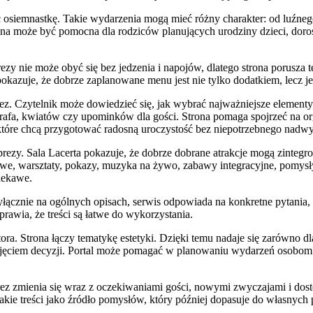
ać osiemnastkę. Takie wydarzenia mogą mieć różny charakter: od luźne
na może być pomocna dla rodziców planujących urodziny dzieci, doros
prezy nie może obyć się bez jedzenia i napojów, dlatego strona porusz
a pokazuje, że dobrze zaplanowane menu jest nie tylko dodatkiem, lec
ez. Czytelnik może dowiedzieć się, jak wybrać najważniejsze element
grafa, kwiatów czy upominków dla gości. Strona pomaga spojrzeć na orga
, które chcą przygotować radosną uroczystość bez niepotrzebnego nadw
prezy. Sala Lacerta pokazuje, że dobrze dobrane atrakcje mogą zinte
owe, warsztaty, pokazy, muzyka na żywo, zabawy integracyjne, pomysły
ciekawe.
 wyłącznie na ogólnych opisach, serwis odpowiada na konkretne pytania
prawia, że treści są łatwe do wykorzystania.
ra. Strona łączy tematykę estetyki. Dzięki temu nadaje się zarówno dl
podjęciem decyzji. Portal może pomagać w planowaniu wydarzeń osobom
ez zmienia się wraz z oczekiwaniami gości, nowymi zwyczajami i dost
kie treści jako źródło pomysłów, który później dopasuje do własnych p