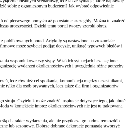
 wyłącznie idealnych scenariuszy, lecz także sytuacje, które naprawdę
radzić sobie z ograniczonym budżetem? Jak wybrać odpowiednie
ń od pierwszego pomysłu aż po ostatnie szczegóły. Można tu znaleźć
dczas uroczystości. Dzięki temu portal tworzy szeroki obraz
ać z publikowanych porad. Artykuły są nastawione na zrozumiałe
ie firmowe może szybciej podjąć decyzje, uniknąć typowych błędów i
tkania wspominkowe czy stypy. W takich sytuacjach liczą się inne
organizację wydarzeń okolicznościowych i uwzględnia różne potrzeby
rzeń, lecz również cel spotkania, komunikacja między uczestnikami,
e tylko dla osób prywatnych, lecz także dla firm i organizatorów
stroju. Czytelnik może znaleźć inspiracje dotyczące tego, jak ubrać
Moda w kontekście imprez okolicznościowych nie jest tu traktowana
ślą charakter wydarzenia, ale nie przytłoczą go nadmiarem ozdób.
tyczne lub sezonowe. Dobrze dobrane dekoracje pomagają stworzyć