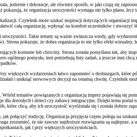
ala, jedzenie i dekoracje, ale również sposób, w jaki czują się zapro
ż pokazują, że organizacja uroczystości wymaga nie tylko planu, lecz 
lizacji. Czytelnik może szukać inspiracji dotyczących organizacji i
łatwić całą organizację, wpłynąć na komfort uczestników i stworzyć 
i uroczystości. Takie tematy są ważne zwłaszcza wtedy, gdy wydarzenie
. Strona pokazuje, że dobra organizacja to nie tylko efekt wizualny, 
zujących komunie lub chrzciny. Strona została pomyślana tak, aby in
ro ogólnego pomysłu, inni potrzebują listy zadań, a jeszcze inni chcą 
ypadków.
rzy większych wydarzeniach łatwo zapomnieć o drobiazgach, które póź
działań i uniknąć nerwowych decyzji na ostatnią chwilę. Czytelnik moż
e. Wśród tematów powiązanych z organizacją imprez pojawiają się pomy
e dla dorosłych i dzieci czy zabawy integracyjne. Dzięki temu portal 
, które chcą, aby ich uroczystość wyróżniała się i została dobrze zap
ię, jak połączyć tradycję. Organizacja przyjęcia często polega na szu
maga zrozumieć, że nie zawsze najdroższe rozwiązania są najlepsze, 
otkaniach, jak i przy większych uroczystościach.