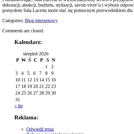
dekoracji, atrakcji, budżetu, stylizacji, savoir-vivre’u i wyboru odp
pomysłom Sala Lacerta może stać się pomocnym przewodnikiem dla k
Categories:
Blog internetowy
Comments are closed.
Kalendarz:
sierpień 2026
P
W
Ś
C
P
S
N
1
2
3
4
5
6
7
8
9
10
11
12
13
14
15
16
17
18
19
20
21
22
23
24
25
26
27
28
29
30
31
« lip
Reklama:
Odwiedź teraz