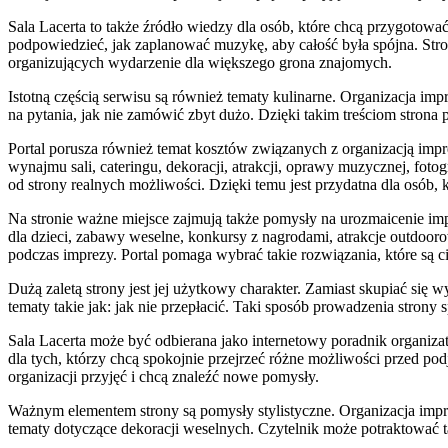
Sala Lacerta to także źródło wiedzy dla osób, które chcą przygotow
podpowiedzieć, jak zaplanować muzykę, aby całość była spójna. Stro
organizujących wydarzenie dla większego grona znajomych.
Istotną częścią serwisu są również tematy kulinarne. Organizacja im
na pytania, jak nie zamówić zbyt dużo. Dzięki takim treściom stron
Portal porusza również temat kosztów związanych z organizacją impr
wynajmu sali, cateringu, dekoracji, atrakcji, oprawy muzycznej, foto
od strony realnych możliwości. Dzięki temu jest przydatna dla osób
Na stronie ważne miejsce zajmują także pomysły na urozmaicenie im
dla dzieci, zabawy weselne, konkursy z nagrodami, atrakcje outdoor
podczas imprezy. Portal pomaga wybrać takie rozwiązania, które są 
Dużą zaletą strony jest jej użytkowy charakter. Zamiast skupiać się
tematy takie jak: jak nie przepłacić. Taki sposób prowadzenia strony s
Sala Lacerta może być odbierana jako internetowy poradnik organizato
dla tych, którzy chcą spokojnie przejrzeć różne możliwości przed 
organizacji przyjęć i chcą znaleźć nowe pomysły.
Ważnym elementem strony są pomysły stylistyczne. Organizacja impr
tematy dotyczące dekoracji weselnych. Czytelnik może potraktować ta