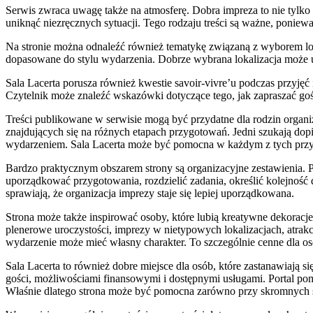
Serwis zwraca uwagę także na atmosferę. Dobra impreza to nie tylko s
uniknąć niezręcznych sytuacji. Tego rodzaju treści są ważne, poniewa
Na stronie można odnaleźć również tematykę związaną z wyborem loka
dopasowane do stylu wydarzenia. Dobrze wybrana lokalizacja może u
Sala Lacerta porusza również kwestie savoir-vivre’u podczas przyjęć 
Czytelnik może znaleźć wskazówki dotyczące tego, jak zapraszać gości
Treści publikowane w serwisie mogą być przydatne dla rodzin organi
znajdujących się na różnych etapach przygotowań. Jedni szukają dopie
wydarzeniem. Sala Lacerta może być pomocna w każdym z tych prz
Bardzo praktycznym obszarem strony są organizacyjne zestawienia. P
uporządkować przygotowania, rozdzielić zadania, określić kolejność 
sprawiają, że organizacja imprezy staje się lepiej uporządkowana.
Strona może także inspirować osoby, które lubią kreatywne dekoracj
plenerowe uroczystości, imprezy w nietypowych lokalizacjach, atrakcj
wydarzenie może mieć własny charakter. To szczególnie cenne dla osób
Sala Lacerta to również dobre miejsce dla osób, które zastanawiają s
gości, możliwościami finansowymi i dostępnymi usługami. Portal po
Właśnie dlatego strona może być pomocna zarówno przy skromnych sp