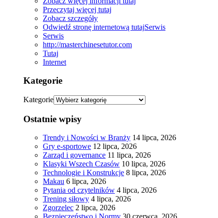
Zobacz więcej informacji tutaj
Przeczytaj więcej tutaj
Zobacz szczegóły
Odwiedź stronę internetową tutaj
Serwis
Serwis
http://masterchinesetutor.com
Tutaj
Internet
Kategorie
Kategorie
Ostatnie wpisy
Trendy i Nowości w Branży
14 lipca, 2026
Gry e-sportowe
12 lipca, 2026
Zarząd i governance
11 lipca, 2026
Klasyki Wszech Czasów
10 lipca, 2026
Technologie i Konstrukcje
8 lipca, 2026
Makau
6 lipca, 2026
Pytania od czytelników
4 lipca, 2026
Trening siłowy
4 lipca, 2026
Zgorzelec
2 lipca, 2026
Bezpieczeństwo i Normy
30 czerwca, 2026