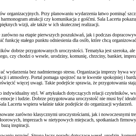
dów organizacyjnych. Przy planowaniu wydarzenia łatwo pominąć szczeg
e, harmonogram atrakcji czy komunikacja z gośćmi. Sala Lacerta pokazu
ęknych wizji, ale także w ich skutecznej realizacji.
zarówno na etapie pierwszych poszukiwań, jak i podczas dopracowywan
nić funkcję stałego punktu odniesienia dla osób, które chcą organizo
ośników dobrze przygotowanych uroczystości. Tematyka jest szeroka, al
ego, czy chodzi o wesele, urodziny, komunię, chrzciny, bankiet, impr
nować wydarzenia bez nadmiernego stresu. Organizacja imprezy bywa
cji i atmosfery. Portal pomaga spojrzeć na te kwestie spokojniej i bar
poświęcić więcej uwagi. Takie podejście sprawia, że przygotowania staj
o indywidualny styl. W artykułach dotyczących relacji czytelników, 
 emocje i ludzie. Dobrze przygotowana uroczystość nie musi być idea
a Lacerta wspiera właśnie takie podejście do organizacji wydarzeń.
esowane zarówno klasycznymi uroczystościami, jak i nowoczesnymi tr
outdoorowych, imprezach w nietypowych miejscach, spotkaniach firmowyc
azą inspiracji.
waniu przyjęć. Strona łączy porady dotyczące wesel, urodzin, komuni