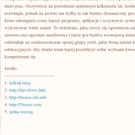
dużo prac. Oczywiście na przestrzeni minionych kilkunastu lat, techn
rozwinęła, jednak na pewno nie byłby to tak bardzo dynamiczny pro
która udostępnia coraz lepsze programy, aplikacje i oczywiście syst
wykonywać wiele zadań. To dziedzina, jaka cieszy się ogromnym za
zawiera ona ogromne możliwości i także jest bardzo rozwojową dzie
oddziałuje na zainteresowanie sporej grupy osób, jakie biorą udział 
edukacyjnych, aby dzięki temu lepiej przybliżyć sobie wybrane kwes
komputerami itp.
źródło:
———————————
1.
kliknij tutaj
2.
http://davidovo.info
3.
http://hensa-chi.info
4.
http://5teens.com
5.
pełna wersja