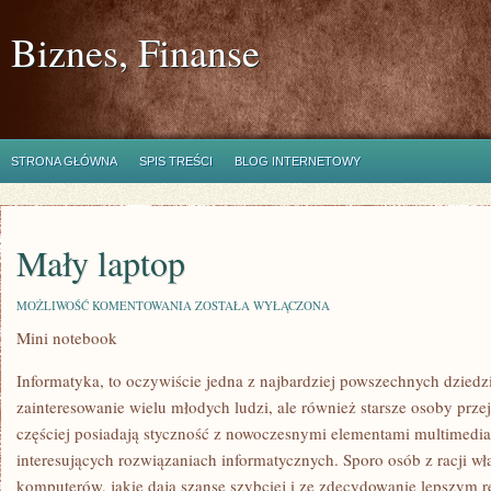
Biznes, Finanse
STRONA GŁÓWNA
SPIS TREŚCI
BLOG INTERNETOWY
Mały laptop
MAŁY
MOŻLIWOŚĆ KOMENTOWANIA
ZOSTAŁA WYŁĄCZONA
LAPTOP
Mini notebook
Informatyka, to oczywiście jedna z najbardziej powszechnych dziedz
zainteresowanie wielu młodych ludzi, ale również starsze osoby przej
częściej posiadają styczność z nowoczesnymi elementami multimedial
interesujących rozwiązaniach informatycznych. Sporo osób z racji wł
komputerów, jakie dają szansę szybciej i ze zdecydowanie lepszym