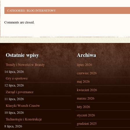
CATEGORIES:
BLOG INTERNETOWY
Comments are closed.
Ostatnie wpisy
Archiwa
Trendy i Nowości w Branży
lipiec 2026
14 lipca, 2026
czerwiec 2026
Gry e-sportowe
maj 2026
12 lipca, 2026
kwiecień 2026
Zarząd i governance
marzec 2026
11 lipca, 2026
Klasyki Wszech Czasów
luty 2026
10 lipca, 2026
styczeń 2026
Technologie i Konstrukcje
grudzień 2025
8 lipca, 2026