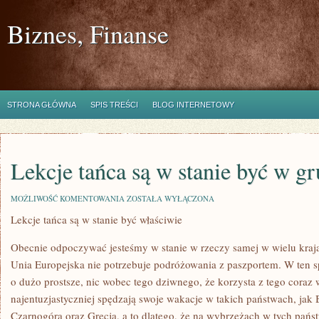
Biznes, Finanse
STRONA GŁÓWNA
SPIS TREŚCI
BLOG INTERNETOWY
Lekcje tańca są w stanie być w gr
LEKCJE
MOŻLIWOŚĆ KOMENTOWANIA
ZOSTAŁA WYŁĄCZONA
TAŃCA
Lekcje tańca są w stanie być właściwie
SĄ
W
STANIE
Obecnie odpoczywać jesteśmy w stanie w rzeczy samej w wielu krajac
BYĆ
W
Unia Europejska nie potrzebuje podróżowania z paszportem. W ten sp
GRUNCIE
o dużo prostsze, nic wobec tego dziwnego, że korzysta z tego coraz
RZECZY
najentuzjastyczniej spędzają swoje wakacje w takich państwach, jak
Czarnogóra oraz Grecja, a to dlatego, że na wybrzeżach w tych pań