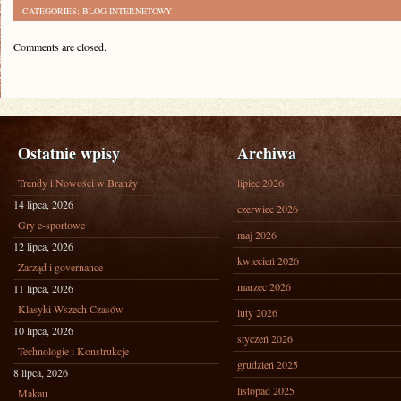
CATEGORIES:
BLOG INTERNETOWY
Comments are closed.
Ostatnie wpisy
Archiwa
Trendy i Nowości w Branży
lipiec 2026
14 lipca, 2026
czerwiec 2026
Gry e-sportowe
maj 2026
12 lipca, 2026
kwiecień 2026
Zarząd i governance
marzec 2026
11 lipca, 2026
Klasyki Wszech Czasów
luty 2026
10 lipca, 2026
styczeń 2026
Technologie i Konstrukcje
grudzień 2025
8 lipca, 2026
listopad 2025
Makau