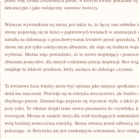
pełnić rolę źródła codziennych porad, w którym kwiaty pokazane są 
dekoracyjne i jako wdzięczny surowiec twórczy.
Ważnym wyróżnikiem tej strony jest także to, że łączy ona subtelne i
strony pojawiają się tu treści o papierowych kwiatach w aranżacjach 
natrafia na informacje o przechowywaniu kwiatów przed sprzedażą. T
strona nie jest tylko estetycznym albumem, ale staje się realnym wsp
wybierać. Można więc powiedzieć, że to serwis inspirujący i pomocn
zbierania pomysłów, dla innych codzienna porcja inspiracji. Bez wzg
znajduje tu lekkość przekazu, który zachęca do dalszego czytania.
Ta kwiatowa baza wiedzy może być opisana jako miejsce spotkania s
detal ma znaczenie. Przewija się tu estetyka uroczystości, ale bardzo
zbędnego patosu. Zamiast tego pojawia się wyczucie stylu, a także p
pory roku. To właśnie dzięki temu serwis przemawia do czytelnika, k
rozwiązań. Można tu znaleźć treści dla osób kochających minimalizm,
wolą bardziej nowoczesną estetykę. Strona otwiera przed odbiorcą sze
pokazując, że florystyka nie jest zamkniętym schematem, lecz sztu