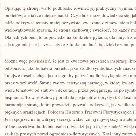
Opisując tę stronę, warto podkreślić również jej praktyczny wymiar. 
bukietów, ale także miejsce nauki. Czytelnik może dowiedzieć się, j
także odkrywać tematy mniej oczywiste, związane z zimowaniem b
wielowątkowość sprawia, że strona zachowuje świeżość, bo każdy moż
Dla jednych będą to odpowiedzi na konkretne pytania, dla innych źr
siła tego miejsca: łączy estetykę z funkcjonalnością, dzięki czemu p
Można więc powiedzieć, że jest to kwiatowa przestrzeń inspiracji, k
odsłonach: jako bohatera bukietu, jako źródło symbolicznych znacze
Tutejsze treści zachęcają do tego, by patrzeć na florystykę nie tylko
przez wrażliwość. Strona tworzy estetyczną narrację, w której kwiaty
wielu tematów: od ślubów i dekoracji, przez pielęgnację, aż po sym
inspiracje. To wartościowy portal dla pasjonatów florystyki. Całoś
harmonijną stronę, która prowadzi i pozwala odkrywać, jak wielką 
pięknych aranżacjach. Polecam Historie z Pracowni Florystycznych i
Jeśli spojrzeć na tę witrynę szerzej, widać, że jej największym atut
różne oczekiwania. Jedna osoba odwiedzi ją po to, by znaleźć wizję 
szukała prostych porad ogrodniczo-florystycznych. Ktoś inny zatrzym