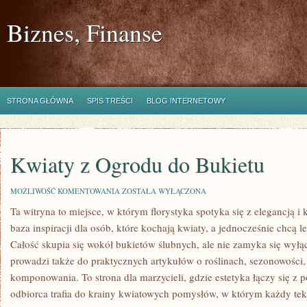
Biznes, Finanse
STRONA GŁÓWNA
SPIS TREŚCI
BLOG INTERNETOWY
Kwiaty z Ogrodu do Bukietu
KWIATY
MOŻLIWOŚĆ KOMENTOWANIA
ZOSTAŁA WYŁĄCZONA
Z
Ta witryna to miejsce, w którym florystyka spotyka się z elegancją
OGRODU
DO
baza inspiracji dla osób, które kochają kwiaty, a jednocześnie chcą l
BUKIETU
Całość skupia się wokół bukietów ślubnych, ale nie zamyka się wyłąc
prowadzi także do praktycznych artykułów o roślinach, sezonowości,
komponowania. To strona dla marzycieli, gdzie estetyka łączy się z
odbiorca trafia do krainy kwiatowych pomysłów, w którym każdy te