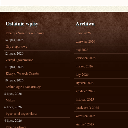
Ostatnie wpisy
Archiwa
Trendy i Nowości w Branży
lipiec 2026
14 lipca, 2026
czerwiec 2026
Gry e-sportowe
maj 2026
12 lipca, 2026
kwiecień 2026
Zarząd i governance
marzec 2026
11 lipca, 2026
Klasyki Wszech Czasów
luty 2026
10 lipca, 2026
styczeń 2026
Technologie i Konstrukcje
grudzień 2025
8 lipca, 2026
listopad 2025
Makau
6 lipca, 2026
październik 2025
Pytania od czytelników
wrzesień 2025
4 lipca, 2026
sierpień 2025
Trening siłowy