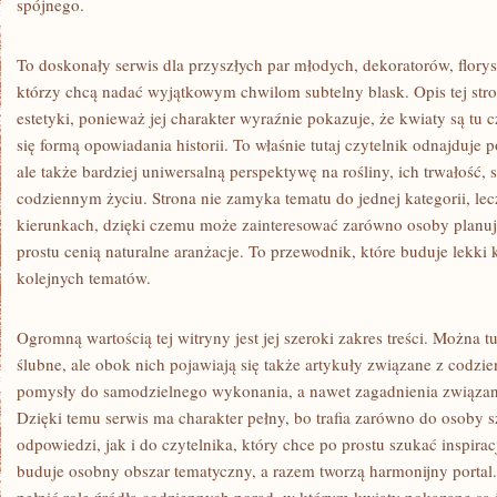
spójnego.
To doskonały serwis dla przyszłych par młodych, dekoratorów, florys
którzy chcą nadać wyjątkowym chwilom subtelny blask. Opis tej s
estetyki, ponieważ jej charakter wyraźnie pokazuje, że kwiaty są tu 
się formą opowiadania historii. To właśnie tutaj czytelnik odnajduje
ale także bardziej uniwersalną perspektywę na rośliny, ich trwałość,
codziennym życiu. Strona nie zamyka tematu do jednej kategorii, lec
kierunkach, dzięki czemu może zainteresować zarówno osoby planując
prostu cenią naturalne aranżacje. To przewodnik, które buduje lekki
kolejnych tematów.
Ogromną wartością tej witryny jest jej szeroki zakres treści. Można 
ślubne, ale obok nich pojawiają się także artykuły związane z codzie
pomysły do samodzielnego wykonania, a nawet zagadnienia związan
Dzięki temu serwis ma charakter pełny, bo trafia zarówno do osoby s
odpowiedzi, jak i do czytelnika, który chce po prostu szukać inspira
buduje osobny obszar tematyczny, a razem tworzą harmonijny portal.