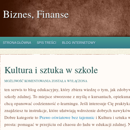
Biznes, Finanse
STRONA GŁÓWNA
SPIS TREŚCI
BLOG INTERNETOWY
Kultura i sztuka w szkole
KULTURA
MOŻLIWOŚĆ KOMENTOWANIA
ZOSTAŁA WYŁĄCZONA
I
ten serwis to blog edukacyjny, który zbiera wiedzę o tym, jak zdo
SZTUKA
W
szkoły zdalnej. To miejsce stworzone z myślą o kursantach, opiekun
SZKOLE
chcą opanować codzienność e-learningu. Jeśli interesuje Cię praktyka
znajdziesz tu instrukcje, które ułatwiają wdrożenie dobrych nawykó
Dobre kategorie to
Prawo oświatowe bez tajemnic
i Kultura i sztuka 
prosta: pomagać w przejściu od chaosu do ładu w edukacji zdalnej. N