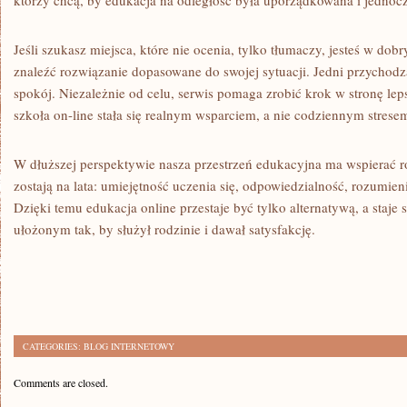
którzy chcą, by edukacja na odległość była uporządkowana i jednoc
Jeśli szukasz miejsca, które nie ocenia, tylko tłumaczy, jesteś w d
znaleźć rozwiązanie dopasowane do swojej sytuacji. Jedni przychodzą
spokój. Niezależnie od celu, serwis pomaga zrobić krok w stronę leps
szkoła on-line stała się realnym wsparciem, a nie codziennym strese
W dłuższej perspektywie nasza przestrzeń edukacyjna ma wspierać r
zostają na lata: umiejętność uczenia się, odpowiedzialność, rozumieni
Dzięki temu edukacja online przestaje być tylko alternatywą, a sta
ułożonym tak, by służył rodzinie i dawał satysfakcję.
CATEGORIES:
BLOG INTERNETOWY
Comments are closed.