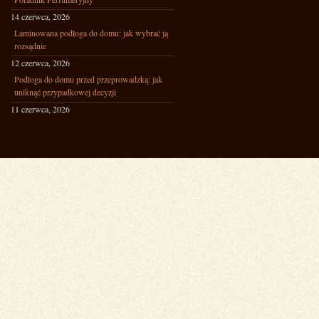
14 czerwca, 2026
Laminowana podłoga do domu: jak wybrać ją
rozsądnie
12 czerwca, 2026
Podłoga do domu przed przeprowadzką: jak
uniknąć przypadkowej decyzji
11 czerwca, 2026