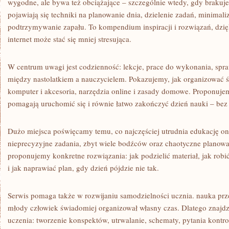
wygodne, ale bywa też obciążające – szczególnie wtedy, gdy brakuje
pojawiają się techniki na planowanie dnia, dzielenie zadań, minimal
podtrzymywanie zapału. To kompendium inspiracji i rozwiązań, dzię
internet może stać się mniej stresująca.
W centrum uwagi jest codzienność: lekcje, prace do wykonania, spra
między nastolatkiem a nauczycielem. Pokazujemy, jak organizować ś
komputer i akcesoria, narzędzia online i zasady domowe. Proponujem
pomagają uruchomić się i równie łatwo zakończyć dzień nauki – bez
Dużo miejsca poświęcamy temu, co najczęściej utrudnia edukację onl
nieprecyzyjne zadania, zbyt wiele bodźców oraz chaotyczne planowa
proponujemy konkretne rozwiązania: jak podzielić materiał, jak robić
i jak naprawiać plan, gdy dzień pójdzie nie tak.
Serwis pomaga także w rozwijaniu samodzielności ucznia. nauka prz
młody człowiek świadomiej organizował własny czas. Dlatego znajdzi
uczenia: tworzenie konspektów, utrwalanie, schematy, pytania kontro