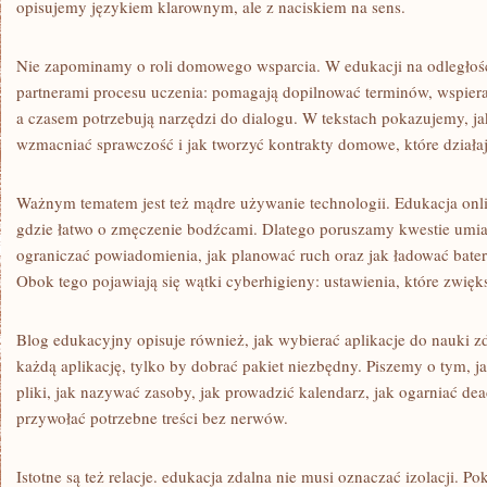
opisujemy językiem klarownym, ale z naciskiem na sens.
Nie zapominamy o roli domowego wsparcia. W edukacji na odległość d
partnerami procesu uczenia: pomagają dopilnować terminów, wspier
a czasem potrzebują narzędzi do dialogu. W tekstach pokazujemy, ja
wzmacniać sprawczość i jak tworzyć kontrakty domowe, które działaj
Ważnym tematem jest też mądre używanie technologii. Edukacja onli
gdzie łatwo o zmęczenie bodźcami. Dlatego poruszamy kwestie umiar
ograniczać powiadomienia, jak planować ruch oraz jak ładować bater
Obok tego pojawiają się wątki cyberhigieny: ustawienia, które zwięk
Blog edukacyjny opisuje również, jak wybierać aplikacje do nauki zd
każdą aplikację, tylko by dobrać pakiet niezbędny. Piszemy o tym, j
pliki, jak nazywać zasoby, jak prowadzić kalendarz, jak ogarniać dea
przywołać potrzebne treści bez nerwów.
Istotne są też relacje. edukacja zdalna nie musi oznaczać izolacji. 