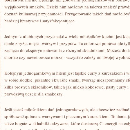
‌wyjątkowych smaków.⁢ Dzięki nim⁤ możemy na talerzu znaleźć prawd
⁤doznań kulinarnej przyjemności. Przygotowanie takich dań może być n
bardziej⁣ kreatywne i satysfakcjonujące.
Jednym z ulubionych przysmaków wielu miłośników​ kuchni jest klas
danie z ryżu, mięsa, ⁢warzyw i przypraw. ‍Ta colorowa potrawa ‍nie ⁢ty
‍zachęca do ⁣eksperymentowania z różnymi składnikami. Możesz dodać
chorizo czy nawet owoce morza ‌- wszystko zależy ⁤od ‍Twojej ⁣wyobra
Kolejnym jednogarnkowym hitem jest tajskie curry z kurczakiem i wa
w sobie słodkie,​ pikantne i kwaśne smaki, tworząc ⁢niezapomniany ‍e
kilka ​prostych​ składników, takich jak mleko kokosowe, pasty ‍curry 
prawdziwą uczcie dla ⁣smakoszy.
Jeśli ⁢jesteś miłośnikiem ‍dań jednogarnkowych, ale chcesz też​ zadbać 
spróbować quinoa z warzywami i pieczonym kurczakiem.⁢ To danie jes
także‍ bogate ⁤w składniki odżywcze, które⁤ dostarczą Ci​ energii na ca