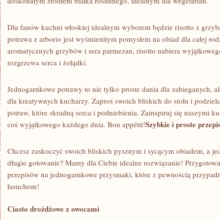
doskonałym źródłem ⁣białka roślinnego,‌ idealnym dla ⁤wegetarian.
Dla fanów kuchni włoskiej idealnym‍ wyborem będzie‌ risotto z grz
potrawa z ​arborio jest wyśmienitym pomysłem na obiad dla całej rod
aromatycznych grzybów i ⁣sera parmezan, risotto⁤ nabiera wyjątkowe
rozgrzewa serca⁢ i żołądki.
Jednogarnkowe potrawy to nie⁤ tylko proste dania dla zabieganych, al
dla ⁣kreatywnych ​kucharzy. ⁣Zaproś swoich bliskich do stołu i‍ podzie
potraw, które skradną serca i podniebienia. Zainspiruj ⁢się naszymi‍ ku
Szybkie ‍i proste przep
coś wyjątkowego każdego dnia. Bon appétit!
Chcesz zaskoczyć swoich bliskich pysznym⁤ i⁣ sycącym obiadem, a je
długie⁤ gotowanie? Mamy dla Ciebie idealne rozwiązanie! Przygotowa
przepisów na⁤ jednogarnkowe‌ przysmaki, które ⁣z pewnością przypadną
łasuchom!
Ciasto drożdżowe z owocami