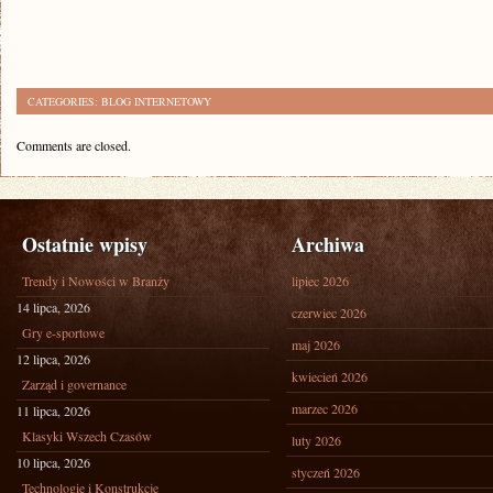
CATEGORIES:
BLOG INTERNETOWY
Comments are closed.
Ostatnie wpisy
Archiwa
Trendy i Nowości w Branży
lipiec 2026
14 lipca, 2026
czerwiec 2026
Gry e-sportowe
maj 2026
12 lipca, 2026
kwiecień 2026
Zarząd i governance
marzec 2026
11 lipca, 2026
Klasyki Wszech Czasów
luty 2026
10 lipca, 2026
styczeń 2026
Technologie i Konstrukcje