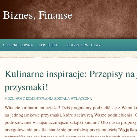
Biznes, Finanse
STRONA GŁÓWNA
SPIS TREŚCI
BLOG INTERNETOWY
Kulinarne inspiracje: Przepisy n
przysmaki!
KULINARNE
MOŻLIWOŚĆ KOMENTOWANIA
ZOSTAŁA WYŁĄCZONA
INSPIRACJE:
Witajcie kulinarni entuzjaści! Dziś pragniemy ‍podzielić się​ z Wami‌ k
PRZEPISY
NA
na jednogarnkowe przysmaki, które zachwycą ⁣Wasze​ podniebienia. G
JEDNOGARNKOWE
PRZYSMAKI!
podróżowanie⁤ w najsmaczniejsze zakątki kuchni? Oto nasza propozycj
Wyjątko
przygotowanie posiłku ⁢stanie ⁢się prawdziwą przyjemnością!
potraw
Nie ma nic lepszego niż gotowanie jednogarnkowych potraw, któ