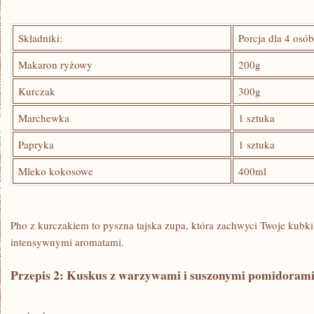
Składniki:
Porcja dla 4 osó
Makaron ryżowy
200g
Kurczak
300g
Marchewka
1 sztuka
Papryka
1 sztuka
Mleko kokosowe
400ml
Pho z kurczakiem to pyszna tajska zupa, która zachwyci Twoje kubki
intensywnymi ⁣aromatami.
Przepis 2: Kuskus‌ z warzywami i​ suszonymi​ pomidoram