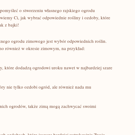
s pomyśleć o stworzeniu własnego ‍rajskiego ogrodu
iemy Ci, ⁤jak wybrać odpowiednie rośliny i ozdoby, które
k z bajki!
znego ogrodu zimowego jest wybór odpowiednich roślin.
kno również w okresie zimowym, na przykład:
y, które dodadzą ogrodowi uroku nawet w ⁣najbardziej szare
tóry nie tylko ozdobi ogród, ale również nada‍ mu
tnich ogrodów, także zimą mogą zachwycać swoimi
ch ozdobach, które jeszcze bardziej uatrakcyjnią Twoje