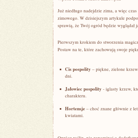
Już niedługo ‍nadejdzie zima, a więc cza
zimowego. W dzisiejszym artykule podpow
sprawią, że Twój ogród będzie wyglądał ja
Pierwszym ⁢krokiem do stworzenia​ magic
Postaw na te, które zachowują swoje pię
Cis pospolity
– piękne, zielone krzew
dni.
Jałowiec pospolity
⁣- iglasty krzew, k
charakteru.
Hortensje
– choć znane głównie z le
kwiatami.
Oprócz roślin, nie zapominaj o dodatkowy