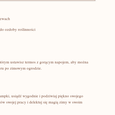
zewach
do ozdoby roślinności
a którym ustawisz⁤ termos z gorącym napojem, aby można
ceru po zimowym ogrodzie.
lampki, usiądź wygodnie i podziwiaj‍ piękno swojego
tów⁣ swojej pracy i delektuj się magią zimy w swoim