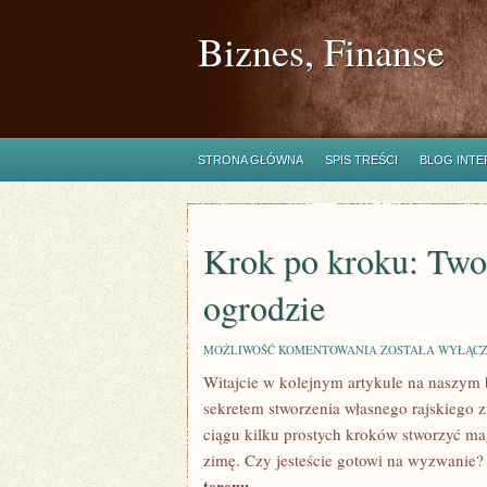
Biznes, Finanse
STRONA GŁÓWNA
SPIS TREŚCI
BLOG INT
Krok po kroku: Two
ogrodzie
KROK
MOŻLIWOŚĆ KOMENTOWANIA
ZOSTAŁA WYŁĄC
PO
Witajcie w kolejnym artykule na naszym 
KROKU:
TWORZYMY
sekretem stworzenia własnego rajskiego
WŁASNY
RAJ
ciągu kilku prostych ‌kroków​ stworzyć ma
ZIMOWY
zimę. Czy jesteście gotowi na wyzwanie?
W
OGRODZIE
terenu