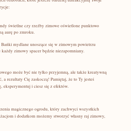
ycje:
andy świetlne czy rzeźby zimowe oświetlone punktowo
ną aurę po zmroku.
i!‌ Bańki mydlane unoszące się w zimowym⁤ powietrzu​
e każdy zimowy spacer będzie niezapomniany.
owego może być nie tylko przyjemną, ale także kreatywną
 a rezultaty Cię zaskoczą! Pamiętaj, że to Ty jesteś
‌eksperymentuj i ciesz się z ‍efektów.
rzenia magicznego ogrodu, który zachwyci wszystkich
żacjom ⁣i dodatkom możemy stworzyć własny raj zimowy,