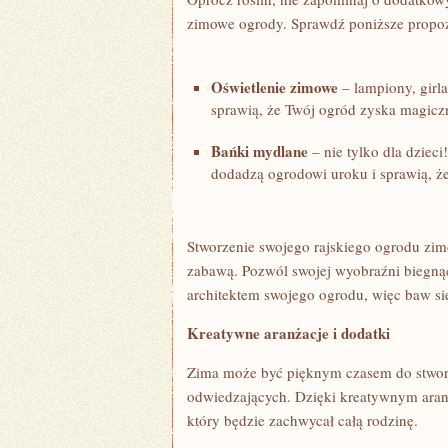
zimowe‌ ogrody. Sprawdź poniższe propoz
Oświetlenie zimowe
– lampiony, girl
sprawią, że Twój ogród zyska magicz
Bańki mydlane
– nie tylko dla dziec
dodadzą ogrodowi uroku i sprawią, ż
Stworzenie swojego rajskiego ogrodu zim
zabawą. Pozwól swojej wyobraźni⁢ biegnąć,
architektem swojego ogrodu, więc baw się, 
Kreatywne ⁣aranżacje i⁢ dodatki
Zima ​może być⁢ pięknym czasem do stwo
odwiedzających. Dzięki kreatywnym aran
który będzie ‍zachwycał całą rodzinę.