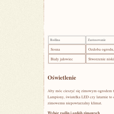
Roślina
Zastosowanie
Sosna
Ozdoba ogrodu,
Biały ⁢jałowiec
Stworzenie nisk
Oświetlenie
Aby⁤ móc cieszyć się⁤ zimowym ogrodem t
Lampiony, światełka ‍LED czy latarnie to
zimowemu niepowtarzalny klimat.
Wybór ‍roślin i ozdób zimowych