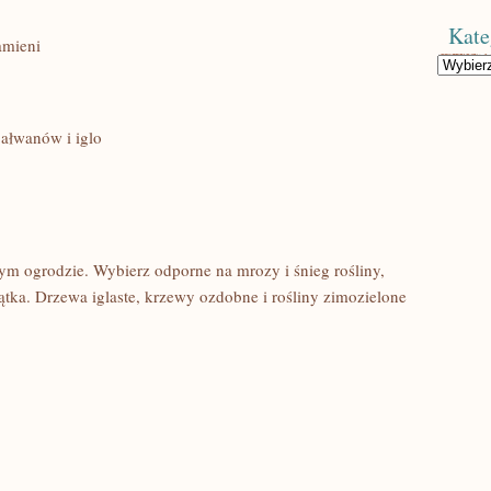
Kate
amieni
Kategorie
łwanów i ⁣iglo
m ogrodzie. Wybierz odporne na mrozy i śnieg rośliny,
tka. Drzewa ‌iglaste, krzewy ‍ozdobne i rośliny zimozielone