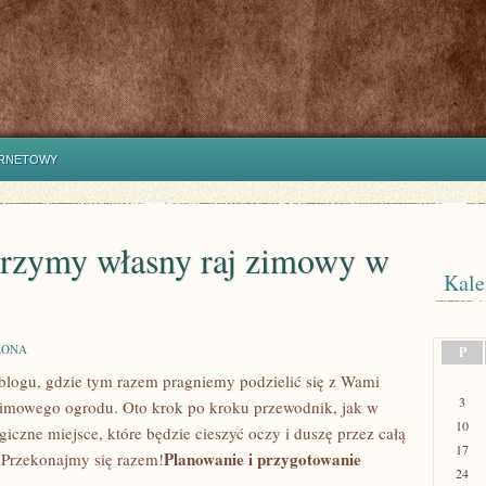
ERNETOWY
rzymy własny raj zimowy w
Kale
ZONA
P
‍blogu, gdzie tym razem pragniemy podzielić się z Wami
3
 zimowego ogrodu. Oto krok po kroku przewodnik, jak w
10
giczne miejsce, które będzie cieszyć oczy i duszę przez całą
17
Planowanie i przygotowanie
 Przekonajmy się razem!
24