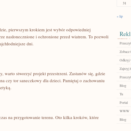
31
« lip
dzie, pierwszym krokiem jest wybór odpowiedniej
Rekl
obrze nasłonecznione i ochronione przed ⁣wiatrem. To pozwoli
jchłodniejsze dni.
Przeczyt
Zobacz 
Odkryj 
Zajrzyj t
‌ warto stworzyć projekt przestrzeni. Zastanów się, ​gdzie
Przeczyt
ana czy tor saneczkowy dla dzieci. Pamiętaj o zachowaniu⁤
Blog
etyką.
Tu
Portal
WWW
czas na przygotowanie terenu. Oto kilka kroków, które
Blog