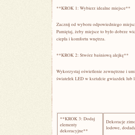
**KROK 1: Wybierz idealne⁢ miejsce**
Zacznij od wyboru odpowiedniego miejsca
Pamiętaj, żeby miejsce to było dobrze w
ciepła i komfortu wnętrza.
**KROK 2: Stwórz baśniową alejkę**
Wykorzystaj oświetlenie zewnętrzne i um
światełek LED w kształcie gwiazdek⁣ lub
**KROK 3: Dodaj
Dekoracje zimow
elementy
lodowe, dodad
⁣dekoracyjne**