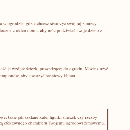
 w ogrodzie, gdzie chcesz ‍stworzyć swój raj zimowy.
idoczne z okien domu, aby móc podziwiać swoje dzieło z
ieść je wzdłuż ścieżki prowadzącej do ogrodu. Możesz użyć
 lampionów, aby stworzyć baśniowy klimat.
e, takie jak szklane kule, figurki śnieżek czy rzeźby
zą efektownego charakteru⁤ Twojemu ogrodowi zimowemu.