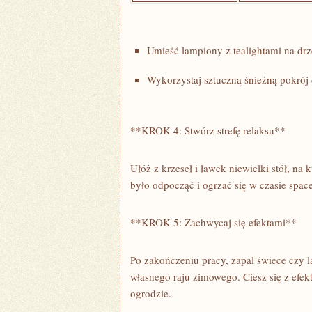
Umieść lampiony z ⁢tealightami na dr
Wykorzystaj sztuczną śnieżną pokrój 
**KROK⁢ 4: Stwórz strefę relaksu**
Ułóż z krzeseł i ławek niewielki stół, n
było odpocząć i ogrzać się⁢ w czasie spa
**KROK 5:⁢ Zachwycaj się efektami**
Po zakończeniu pracy, zapal świece czy ​
własnego raju zimowego. Ciesz się z efek
ogrodzie.