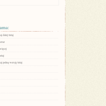
ama:
aj dalej tutaj
teraz
więcej
utaj
aj pełną wersję tutaj