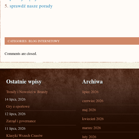
5.
sprawdź nasze porady
CATEGORIES:
BLOG INTERNETOWY
Comments are closed.
Ostatnie wpisy
Archiwa
Trendy i Nowości w Branży
lipiec 2026
14 lipca, 2026
czerwiec 2026
Gry e-sportowe
maj 2026
12 lipca, 2026
kwiecień 2026
Zarząd i governance
marzec 2026
11 lipca, 2026
Klasyki Wszech Czasów
luty 2026