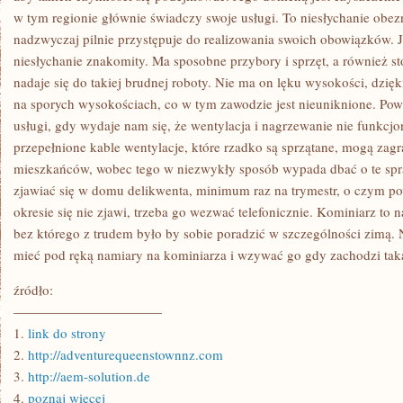
w tym regionie głównie świadczy swoje usługi. To niesłychanie obez
nadzwyczaj pilnie przystępuje do realizowania swoich obowiązków. Je
niesłychanie znakomity. Ma sposobne przybory i sprzęt, a również sto
nadaje się do takiej brudnej roboty. Nie ma on lęku wysokości, dzi
na sporych wysokościach, co w tym zawodzie jest nieuniknione. Powi
usługi, gdy wydaje nam się, że wentylacja i nagrzewanie nie funkcjo
przepełnione kable wentylacje, które rzadko są sprzątane, mogą zag
mieszkańców, wobec tego w niezwykły sposób wypada dbać o te sp
zjawiać się w domu delikwenta, minimum raz na trymestr, o czym po
okresie się nie zjawi, trzeba go wezwać telefonicznie. Kominiarz to
bez którego z trudem było by sobie poradzić w szczególności zimą. 
mieć pod ręką namiary na kominiarza i wzywać go gdy zachodzi taka
źródło:
———————————
1.
link do strony
2.
http://adventurequeenstownnz.com
3.
http://aem-solution.de
4.
poznaj więcej