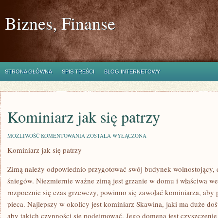
Biznes, Finanse
STRONA GŁÓWNA
SPIS TREŚCI
BLOG INTERNETOWY
Kominiarz jak się patrzy
KOMINIARZ
MOŻLIWOŚĆ KOMENTOWANIA
ZOSTAŁA WYŁĄCZONA
JAK
Kominiarz jak się patrzy
SIĘ
PATRZY
Zimą należy odpowiednio przygotować swój budynek wolnostojący,
śniegów. Niezmiernie ważne zimą jest grzanie w domu i właściwa we
rozpocznie się czas grzewczy, powinno się zawołać kominiarza, aby p
pieca. Najlepszy w okolicy jest kominiarz Skawina, jaki ma duże do
aby takich czynności się podejmować. Jego domeną jest czyszczeni