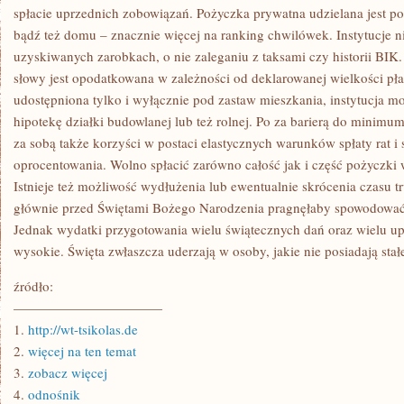
spłacie uprzednich zobowiązań. Pożyczka prywatna udzielana jest p
bądź też domu – znacznie więcej na ranking chwilówek. Instytucje 
uzyskiwanych zarobkach, o nie zaleganiu z taksami czy historii BIK
słowy jest opodatkowana w zależności od deklarowanej wielkości pła
udostępniona tylko i wyłącznie pod zastaw mieszkania, instytucja mo
hipotekę działki budowlanej lub też rolnej. Po za barierą do minimum
za sobą także korzyści w postaci elastycznych warunków spłaty rat i
oprocentowania. Wolno spłacić zarówno całość jak i część pożyczki 
Istnieje też możliwość wydłużenia lub ewentualnie skrócenia czasu 
głównie przed Świętami Bożego Narodzenia pragnęłaby spowodować
Jednak wydatki przygotowania wielu świątecznych dań oraz wielu u
wysokie. Święta zwłaszcza uderzają w osoby, jakie nie posiadają sta
źródło:
———————————
1.
http://wt-tsikolas.de
2.
więcej na ten temat
3.
zobacz więcej
4.
odnośnik