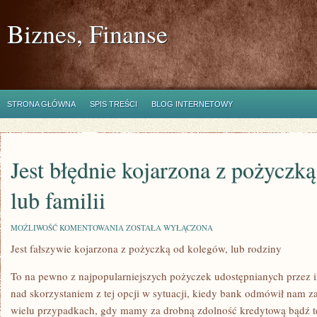
Biznes, Finanse
STRONA GŁÓWNA
SPIS TREŚCI
BLOG INTERNETOWY
Jest błędnie kojarzona z pożyczk
lub familii
JEST
MOŻLIWOŚĆ KOMENTOWANIA
ZOSTAŁA WYŁĄCZONA
BŁĘDNIE
Jest fałszywie kojarzona z pożyczką od kolegów, lub rodziny
KOJARZONA
Z
POŻYCZKĄ
To na pewno z najpopularniejszych pożyczek udostępnianych przez i
OD
KOLEGÓW,
nad skorzystaniem z tej opcji w sytuacji, kiedy bank odmówił nam za
LUB
wielu przypadkach, gdy mamy za drobną zdolność kredytową bądź t
FAMILII