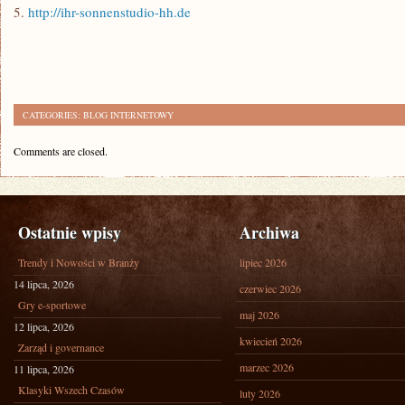
5.
http://ihr-sonnenstudio-hh.de
CATEGORIES:
BLOG INTERNETOWY
Comments are closed.
Ostatnie wpisy
Archiwa
Trendy i Nowości w Branży
lipiec 2026
14 lipca, 2026
czerwiec 2026
Gry e-sportowe
maj 2026
12 lipca, 2026
kwiecień 2026
Zarząd i governance
marzec 2026
11 lipca, 2026
Klasyki Wszech Czasów
luty 2026