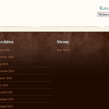
Kate
Kategorie
rchiwa
Strony
piec 2026
Spis Treści
erwiec 2026
j 2026
iecień 2026
rzec 2026
ty 2026
yczeń 2026
udzień 2025
stopad 2025