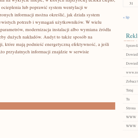
31
ocieplenia lub poprawić system wentylacji w
nych informacji można określić, jak działa system
« lip
zywistych potrzeb i wymagań użytkowników. W wielu
 parametrów, modernizacja instalacji albo wymiana źródła
Rekl
eby dużych nakładów. Audyt to także sposób na
i, które mają podnieść energetyczną efektywność, a jeśli
Sprawdź
użo przydatnych informacji znajdzie w serwisie
Dowiedz
Dowiedz 
www.rol
Zobacz 
Tutaj
Tu
Strona
WWW
WWW