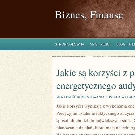
Biznes, Finanse
STRONA GŁÓWNA
SPIS TREŚCI
BLOG INT
Jakie są korzyści z
energetycznego aud
JAKIE
MOŻLIWOŚĆ KOMENTOWANIA
ZOSTAŁA WYŁĄC
SĄ
Jakie korzyści wynikają z wykonania en
KORZYŚCI
Z
Precyzyjne ustalenie faktycznego zużycia
PRZEPROWADZENI
ENERGETYCZNEG
sposób dochodzi do największych strat. 
AUDYTU
planowanie działań, które mają na celu 
BUDYNKU
Wykonanie audytu energetycznego pozwala