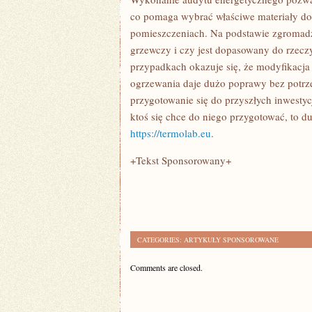
co pomaga wybrać właściwe materiały do 
pomieszczeniach. Na podstawie zgromadzo
grzewczy i czy jest dopasowany do rzec
przypadkach okazuje się, że modyfikacja
ogrzewania daje dużo poprawy bez potrz
przygotowanie się do przyszłych inwestycj
ktoś się chce do niego przygotować, to d
https://termolab.eu
.
+Tekst Sponsorowany+
CATEGORIES:
ARTYKUŁY SPONSOROWANE
Comments are closed.