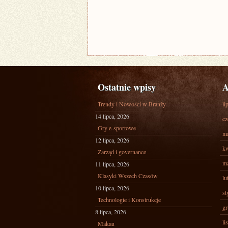
Ostatnie wpisy
A
Trendy i Nowości w Branży
li
14 lipca, 2026
cz
Gry e-sportowe
ma
12 lipca, 2026
kw
Zarząd i governance
ma
11 lipca, 2026
Klasyki Wszech Czasów
lu
10 lipca, 2026
st
Technologie i Konstrukcje
gr
8 lipca, 2026
li
Makau