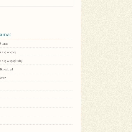
ama:
 teraz
 się więcej
się więcej tutaj
ki.edu.pl
teraz