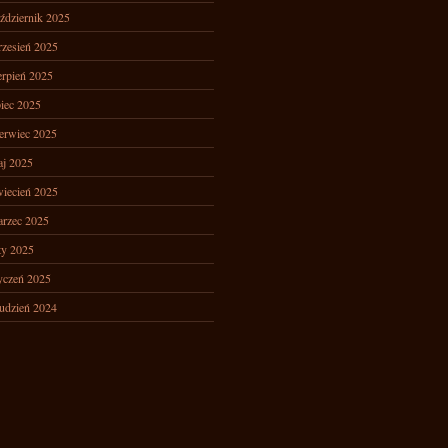
ździernik 2025
zesień 2025
erpień 2025
piec 2025
erwiec 2025
j 2025
iecień 2025
rzec 2025
ty 2025
yczeń 2025
udzień 2024