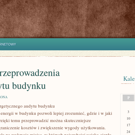
ERNETOWY
 przeprowadzenia
Kale
ytu budynku
ZONA
P
ergetycznego audytu budynku
3
 energii w budynku pozwoli lepiej zrozumieć, gdzie i w jaki
A
10
O
Dzięki temu przeprowadzić można skuteczniejsze
17
ograniczenie kosztów i zwiększenie wygody użytkowania.
24
 na wykrycie miejsc, w których najszybciej ucieka ciepło,