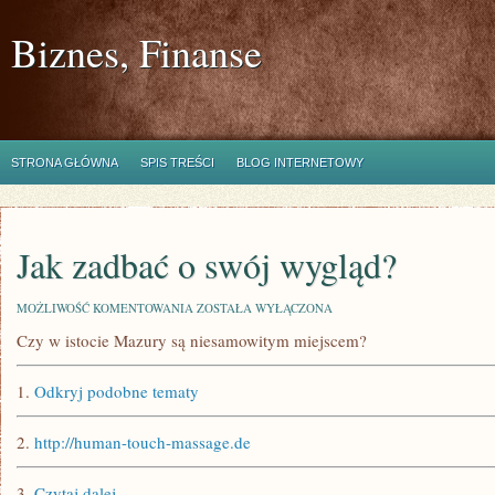
Biznes, Finanse
STRONA GŁÓWNA
SPIS TREŚCI
BLOG INTERNETOWY
Jak zadbać o swój wygląd?
JAK
MOŻLIWOŚĆ KOMENTOWANIA
ZOSTAŁA WYŁĄCZONA
ZADBAĆ
Czy w istocie Mazury są niesamowitym miejscem?
O
SWÓJ
WYGLĄD?
1.
Odkryj podobne tematy
2.
http://human-touch-massage.de
3.
Czytaj dalej