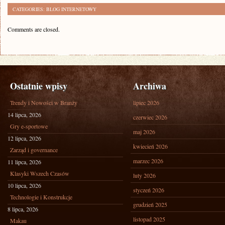
CATEGORIES:
BLOG INTERNETOWY
Comments are closed.
Ostatnie wpisy
Archiwa
Trendy i Nowości w Branży
lipiec 2026
14 lipca, 2026
czerwiec 2026
Gry e-sportowe
maj 2026
12 lipca, 2026
kwiecień 2026
Zarząd i governance
marzec 2026
11 lipca, 2026
Klasyki Wszech Czasów
luty 2026
10 lipca, 2026
styczeń 2026
Technologie i Konstrukcje
grudzień 2025
8 lipca, 2026
listopad 2025
Makau